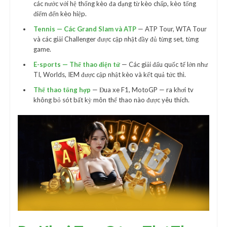
các nước với hệ thống kèo đa dạng từ kèo chấp, kèo tổng
điểm đến kèo hiệp.
Tennis — Các Grand Slam và ATP
— ATP Tour, WTA Tour
và các giải Challenger được cập nhật đầy đủ từng set, từng
game.
E-sports — Thể thao điện tử
— Các giải đấu quốc tế lớn như
TI, Worlds, IEM được cập nhật kèo và kết quả tức thì.
Thể thao tổng hợp
— Đua xe F1, MotoGP — ra khơi tv
không bỏ sót bất kỳ môn thể thao nào được yêu thích.