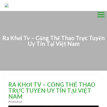
Skip
to
content
Skip
to
content
Ra Khơi Tv – Cổng Thể Thao Trực Tuyến
Uy Tín Tại Việt Nam
RA KHƠI TV – CỔNG THỂ THAO
TRỰC TUYẾN UY TÍN TẠI VIỆT
NAM
Posted on