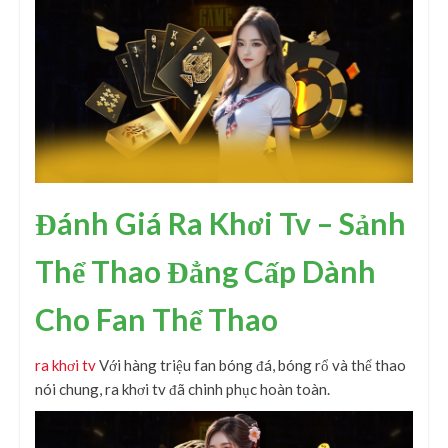
Đánh Giá Ra Khơi Tv – Sảnh
Thể Thao Đẳng Cấp Dành
Cho Fan Thể Thao
ra khơi tv
Với hàng triệu fan bóng đá, bóng rổ và thể thao
nói chung, ra khơi tv đã chinh phục hoàn toàn.