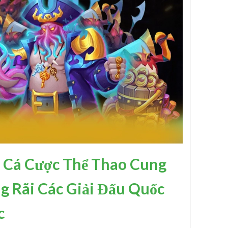
g Cá Cược Thể Thao Cung
g Rãi Các Giải Đấu Quốc
c