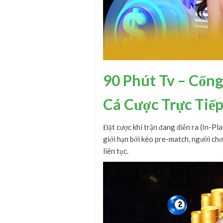
90 Phút Tv – Cổn
Cá Cược Trực Tiếp
Đặt cược khi trận đang diễn ra (In-Pla
giới hạn bởi kèo pre-match, người chơi
liên tục.