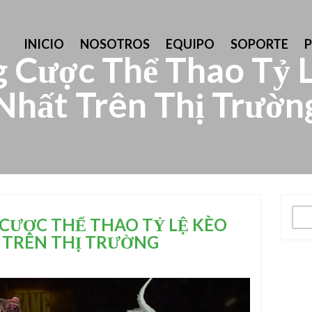
INICIO
NOSOTROS
EQUIPO
SOPORTE
g Cược Thể Thao Tỷ 
Nhất Trên Thị Trườn
Busc
 CƯỢC THỂ THAO TỶ LỆ KÈO
 TRÊN THỊ TRƯỜNG