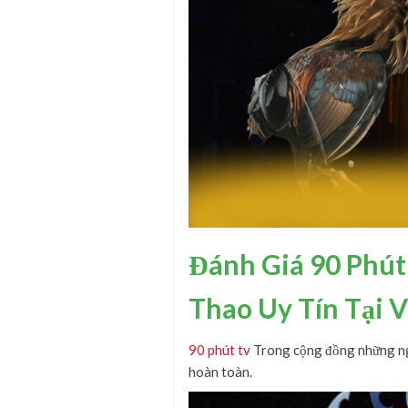
Đánh Giá 90 Phút
Thao Uy Tín Tại 
90 phút tv
Trong cộng đồng những ngư
hoàn toàn.