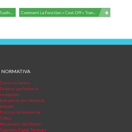
Việt Nam
Comment La Fonction « Cool‑off » Transforme Les Tournois De Jeux En Ligne Pendant Le Nouvel An : Une Approche De Gestion Des Risques Responsable
NORMATIVA
Conoce tu factura
Factores que limitan la
navegación
Indicadores de Calidad de
Internet
Prácticas de Gestión de
Tráfico
Mecanismos de Filtrado
Televisión Digital Terrestre