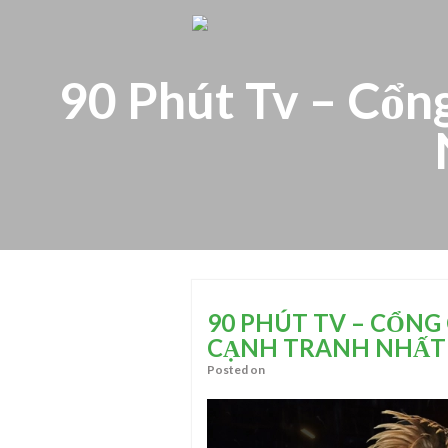
Skip
Skip
to
to
content
content
90 Phút Tv – Cổn
90 PHÚT TV – CỔNG
CẠNH TRANH NHẤT
Posted on