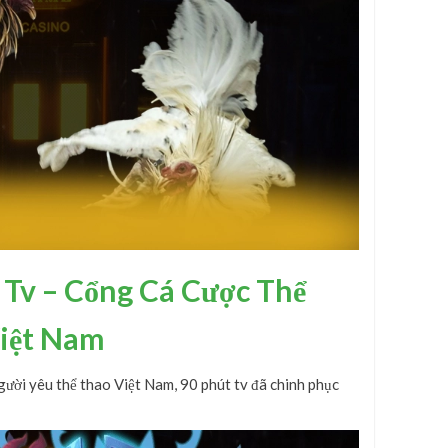
 Tv – Cổng Cá Cược Thể
Việt Nam
ời yêu thể thao Việt Nam, 90 phút tv đã chinh phục