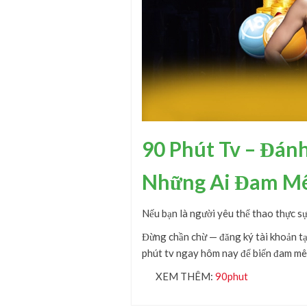
90 Phút Tv – Đán
Những Ai Đam Mê
Nếu bạn là người yêu thể thao thực sự
Đừng chần chừ — đăng ký tài khoản tạ
phút tv ngay hôm nay để biến đam mê 
XEM THÊM:
90phut