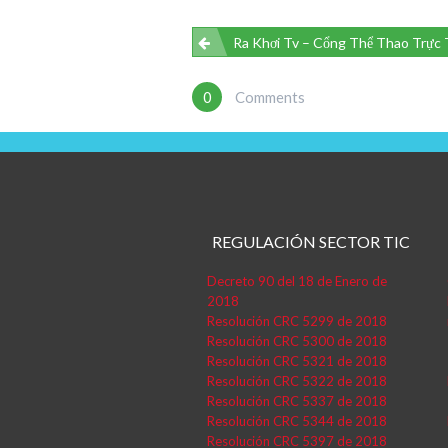
Navegación
Ra Khơi Tv – Cổng Thể Thao Trực Tuyến Uy Tín Tại 
De
0
Comments
Entradas
REGULACIÓN SECTOR TIC
Decreto 90 del 18 de Enero de
2018
Resolución CRC 5299 de 2018
Resolución CRC 5300 de 2018
Resolución CRC 5321 de 2018
Resolución CRC 5322 de 2018
Resolución CRC 5337 de 2018
Resolución CRC 5344 de 2018
Resolución CRC 5397 de 2018