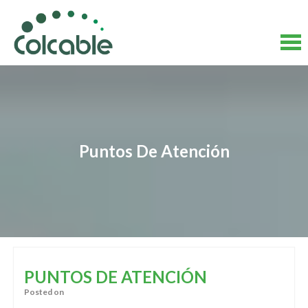
Skip
to
content
Skip
to
content
Puntos De Atención
PUNTOS DE ATENCIÓN
Posted on