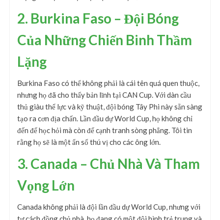
2. Burkina Faso – Đội Bóng
Của Những Chiến Binh Thầm
Lặng
Burkina Faso có thể không phải là cái tên quá quen thuộc,
nhưng họ đã cho thấy bản lĩnh tại CAN Cup. Với dàn cầu
thủ giàu thể lực và kỹ thuật, đội bóng Tây Phi này sẵn sàng
tạo ra cơn địa chấn. Lần đầu dự World Cup, họ không chỉ
đến để học hỏi mà còn để cạnh tranh sòng phẳng. Tôi tin
rằng họ sẽ là một ẩn số thú vị cho các ông lớn.
3. Canada – Chủ Nhà Và Tham
Vọng Lớn
Canada không phải là đội lần đầu dự World Cup, nhưng với
tư cách đồng chủ nhà, họ đang có một đội hình trẻ trung và