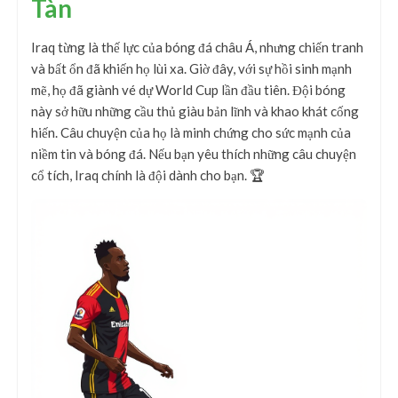
Tàn
Iraq từng là thế lực của bóng đá châu Á, nhưng chiến tranh
và bất ổn đã khiến họ lùi xa. Giờ đây, với sự hồi sinh mạnh
mẽ, họ đã giành vé dự World Cup lần đầu tiên. Đội bóng
này sở hữu những cầu thủ giàu bản lĩnh và khao khát cống
hiến. Câu chuyện của họ là minh chứng cho sức mạnh của
niềm tin và bóng đá. Nếu bạn yêu thích những câu chuyện
cổ tích, Iraq chính là đội dành cho bạn. 🏆