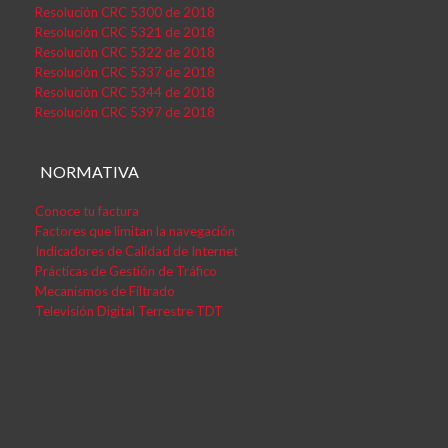
Resolución CRC 5300 de 2018
Resolución CRC 5321 de 2018
Resolución CRC 5322 de 2018
Resolución CRC 5337 de 2018
Resolución CRC 5344 de 2018
Resolución CRC 5397 de 2018
NORMATIVA
Conoce tu factura
Factores que limitan la navegación
Indicadores de Calidad de Internet
Prácticas de Gestión de Tráfico
Mecanismos de Filtrado
Televisión Digital Terrestre TDT