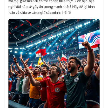
mà mọi giấc mơ đều có thể thành hiện thực. Còn bạn, bạn
nghĩ đội nào sẽ gây ấn tượng mạnh nhất? Hãy để lại bình
luận và chia sẻ cảm nghĩ của mình nhé! 🎊