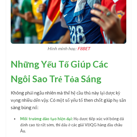
Hình minh hoạ:
F8BET
Những Yếu Tố Giúp Các
Ngôi Sao Trẻ Tỏa Sáng
Không phải ngẫu nhiên mà thế hệ cầu thủ này lại được kỳ
vọng nhiều đến vậy. Có một số yếu tố then chốt giúp họ sẵn
sàng bùng nổ:
Môi trường đào tạo hiện đại:
Họ được tiếp xúc với bóng đá
đỉnh cao từ rất sớm, thi đấu ở các giải VĐQG hàng đầu châu
Âu.