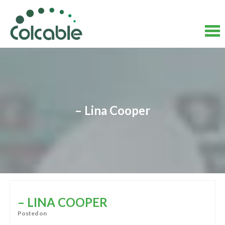
Skip
to
content
Skip
to
content
– Lina Cooper
– LINA COOPER
Posted on