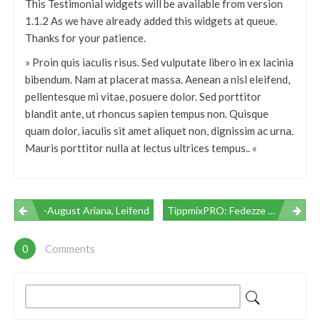
This Testimonial widgets will be available from version
1.1.2 As we have already added this widgets at queue.
Thanks for your patience.
» Proin quis iaculis risus. Sed vulputate libero in ex lacinia
bibendum. Nam at placerat massa. Aenean a nisl eleifend,
pellentesque mi vitae, posuere dolor. Sed porttitor
blandit ante, ut rhoncus sapien tempus non. Quisque
quam dolor, iaculis sit amet aliquet non, dignissim ac urna.
Mauris porttitor nulla at lectus ultrices tempus.. «
Navegación
-August Ariana, Leifend
TippmixPRO: Fedezze Fel A Tippmixpro App És Online Bónusz Lehetőségeket
De
0
Comments
Entradas
Buscar: