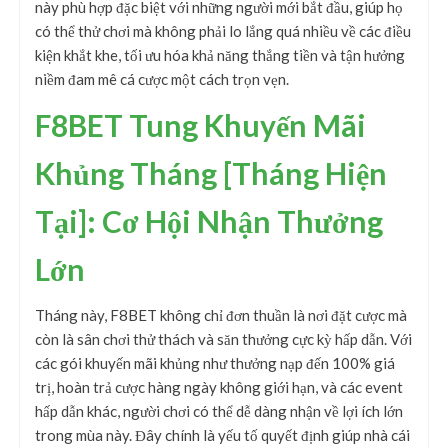
này phù hợp đặc biệt với những người mới bắt đầu, giúp họ
có thể thử chơi mà không phải lo lắng quá nhiều về các điều
kiện khắt khe, tối ưu hóa khả năng thắng tiền và tận hưởng
niềm đam mê cá cược một cách trọn vẹn.
F8BET Tung Khuyến Mãi
Khủng Tháng [Tháng Hiện
Tại]: Cơ Hội Nhận Thưởng
Lớn
Tháng này, F8BET không chỉ đơn thuần là nơi đặt cược mà
còn là sân chơi thử thách và săn thưởng cực kỳ hấp dẫn. Với
các gói khuyến mãi khủng như thưởng nạp đến 100% giá
trị, hoàn trả cược hàng ngày không giới hạn, và các event
hấp dẫn khác, người chơi có thể dễ dàng nhận về lợi ích lớn
trong mùa này. Đây chính là yếu tố quyết định giúp nhà cái