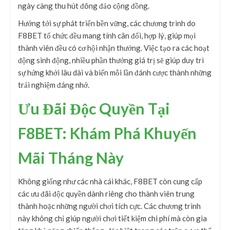
ngày càng thu hút đông đảo cộng đồng.
Hướng tới sự phát triển bền vững, các chương trình do
F8BET tổ chức đều mang tính cân đối, hợp lý, giúp mọi
thành viên đều có cơ hội nhận thưởng. Việc tạo ra các hoạt
động sinh động, nhiều phần thưởng giá trị sẽ giúp duy trì
sự hứng khởi lâu dài và biến mỗi lần đánh cược thành những
trải nghiệm đáng nhớ.
Ưu Đãi Độc Quyền Tại
F8BET: Khám Phá Khuyến
Mãi Tháng Này
Không giống như các nhà cái khác, F8BET còn cung cấp
các ưu đãi độc quyền dành riêng cho thành viên trung
thành hoặc những người chơi tích cực. Các chương trình
này không chỉ giúp người chơi tiết kiệm chi phí mà còn gia