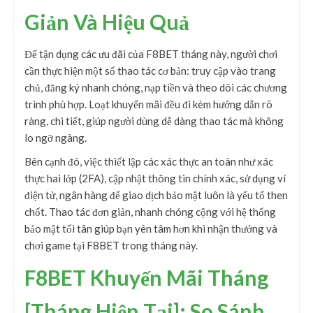
Giản Và Hiệu Quả
Để tận dụng các ưu đãi của F8BET tháng này, người chơi
cần thực hiện một số thao tác cơ bản: truy cập vào trang
chủ, đăng ký nhanh chóng, nạp tiền và theo dõi các chương
trình phù hợp. Loạt khuyến mãi đều đi kèm hướng dẫn rõ
ràng, chi tiết, giúp người dùng dễ dàng thao tác mà không
lo ngỡ ngàng.
Bên cạnh đó, việc thiết lập các xác thực an toàn như xác
thực hai lớp (2FA), cập nhật thông tin chính xác, sử dụng ví
điện tử, ngân hàng để giao dịch bảo mật luôn là yếu tố then
chốt. Thao tác đơn giản, nhanh chóng cộng với hệ thống
bảo mật tối tân giúp bạn yên tâm hơn khi nhận thưởng và
chơi game tại F8BET trong tháng này.
F8BET Khuyến Mãi Tháng
[Tháng Hiện Tại]: So Sánh