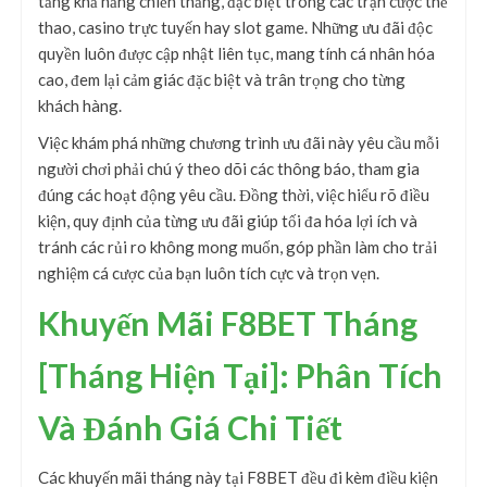
tăng khả năng chiến thắng, đặc biệt trong các trận cược thể
thao, casino trực tuyến hay slot game. Những ưu đãi độc
quyền luôn được cập nhật liên tục, mang tính cá nhân hóa
cao, đem lại cảm giác đặc biệt và trân trọng cho từng
khách hàng.
Việc khám phá những chương trình ưu đãi này yêu cầu mỗi
người chơi phải chú ý theo dõi các thông báo, tham gia
đúng các hoạt động yêu cầu. Đồng thời, việc hiểu rõ điều
kiện, quy định của từng ưu đãi giúp tối đa hóa lợi ích và
tránh các rủi ro không mong muốn, góp phần làm cho trải
nghiệm cá cược của bạn luôn tích cực và trọn vẹn.
Khuyến Mãi F8BET Tháng
[Tháng Hiện Tại]: Phân Tích
Và Đánh Giá Chi Tiết
Các khuyến mãi tháng này tại F8BET đều đi kèm điều kiện