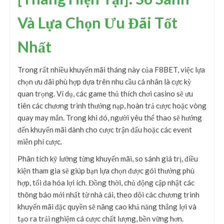
Và Lựa Chọn Ưu Đãi Tốt
Nhất
Trong rất nhiều khuyến mãi tháng này của F8BET, việc lựa
chọn ưu đãi phù hợp dựa trên nhu cầu cá nhân là cực kỳ
quan trọng. Ví dụ, các game thủ thích chơi casino sẽ ưu
tiên các chương trình thưởng nạp, hoàn trả cược hoặc vòng
quay may mắn. Trong khi đó, người yêu thể thao sẽ hướng
đến khuyến mãi dành cho cược trận đấu hoặc các event
miễn phí cược.
Phân tích kỹ lưỡng từng khuyến mãi, so sánh giá trị, điều
kiện tham gia sẽ giúp bạn lựa chọn được gói thưởng phù
hợp, tối đa hóa lợi ích. Đồng thời, chủ động cập nhật các
thông báo mới nhất từ nhà cái, theo dõi các chương trình
khuyến mãi đặc quyền sẽ nâng cao khả năng thắng lợi và
tạo ra trải nghiệm cá cược chất lượng, bền vững hơn.