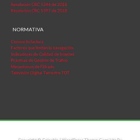
Resolución CRC 5344 de 2018
Resolución CRC 5397 de 2018
NORMATIVA
Conoce tu factura
Factores que limitan la navegación
Indicadores de Calidad de Internet
Prácticas de Gestión de Tráfico
Mecanismos de Filtrado
Televisión Digital Terrestre TDT