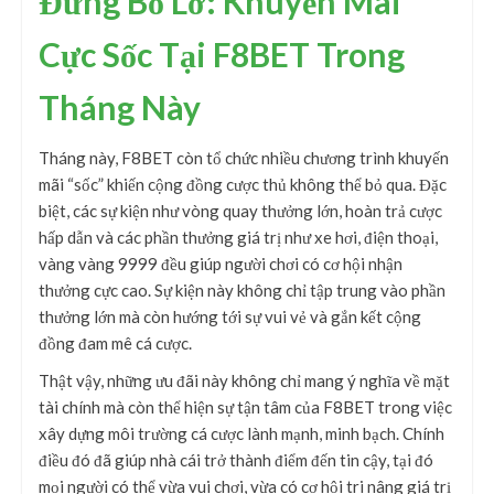
Đừng Bỏ Lỡ: Khuyến Mãi
Cực Sốc Tại F8BET Trong
Tháng Này
Tháng này, F8BET còn tổ chức nhiều chương trình khuyến
mãi “sốc” khiến cộng đồng cược thủ không thể bỏ qua. Đặc
biệt, các sự kiện như vòng quay thưởng lớn, hoàn trả cược
hấp dẫn và các phần thưởng giá trị như xe hơi, điện thoại,
vàng vàng 9999 đều giúp người chơi có cơ hội nhận
thưởng cực cao. Sự kiện này không chỉ tập trung vào phần
thưởng lớn mà còn hướng tới sự vui vẻ và gắn kết cộng
đồng đam mê cá cược.
Thật vậy, những ưu đãi này không chỉ mang ý nghĩa về mặt
tài chính mà còn thể hiện sự tận tâm của F8BET trong việc
xây dựng môi trường cá cược lành mạnh, minh bạch. Chính
điều đó đã giúp nhà cái trở thành điểm đến tin cậy, tại đó
mọi người có thể vừa vui chơi, vừa có cơ hội tri nâng giá trị