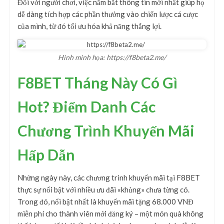
Đối với người chơi, việc nắm bắt thông tin mới nhất giúp họ
dễ dàng tích hợp các phần thưởng vào chiến lược cá cược
của mình, từ đó tối ưu hóa khả năng thắng lợi.
Hình minh họa: https://f8beta2.me/
F8BET Tháng Này Có Gì
Hot? Điểm Danh Các
Chương Trình Khuyến Mãi
Hấp Dẫn
Những ngày này, các chương trình khuyến mãi tại F8BET
thực sự nổi bật với nhiều ưu đãi «khủng» chưa từng có.
Trong đó, nổi bật nhất là khuyến mãi tặng 68.000 VNĐ
miễn phí cho thành viên mới đăng ký – một món quà không