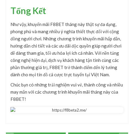
Tổng Kết
Như vậy, khuyến mãi F8BET tháng này thật sự đa dạng,
phong phú và mang nhiều ý nghĩa thiết thực đối với cộng
đồng người chơi. Những chương trình khuyến mãi hấp dẫn,
hướng dẫn chi tiết và các ưu đãi độc quyền giúp người chơi
dễ dàng tham gia, tối ưu hóa lợi ích cá nhân. Với nền tảng
công nghệ hiện đại, dịch vụ khách hàng tận tình cùng các
phần thưởng giá trị, F8BET trở thành điểm đến lý tưởng
dành cho mọi tín đồ cá cược trực tuyến tại Việt Nam.
Chúc bạn có những trải nghiệm vui vẻ, thành công và nhiều
may mắn với các chương trình khuyến mãi tháng này của
F8BET!