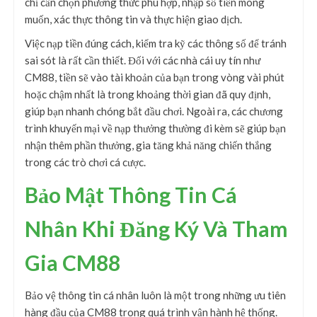
chỉ cần chọn phương thức phù hợp, nhập số tiền mong
muốn, xác thực thông tin và thực hiện giao dịch.
Việc nạp tiền đúng cách, kiểm tra kỹ các thông số để tránh
sai sót là rất cần thiết. Đối với các nhà cái uy tín như
CM88, tiền sẽ vào tài khoản của bạn trong vòng vài phút
hoặc chậm nhất là trong khoảng thời gian đã quy định,
giúp bạn nhanh chóng bắt đầu chơi. Ngoài ra, các chương
trình khuyến mại về nạp thưởng thường đi kèm sẽ giúp bạn
nhận thêm phần thưởng, gia tăng khả năng chiến thắng
trong các trò chơi cá cược.
Bảo Mật Thông Tin Cá
Nhân Khi Đăng Ký Và Tham
Gia CM88
Bảo vệ thông tin cá nhân luôn là một trong những ưu tiên
hàng đầu của CM88 trong quá trình vận hành hệ thống.