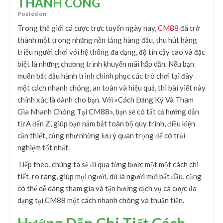
THÀNH CÔNG
Posted on
Trong thế giới cá cược trực tuyến ngày nay,
CM88
đã trở
thành một trong những nền tảng hàng đầu, thu hút hàng
triệu người chơi với hệ thống đa dạng, độ tin cậy cao và đặc
biệt là những chương trình khuyến mãi hấp dẫn. Nếu bạn
muốn bắt đầu hành trình chinh phục các trò chơi tại đây
một cách nhanh chóng, an toàn và hiệu quả, thì bài viết này
chính xác là dành cho bạn. Với «Cách Đăng Ký Và Tham
Gia Nhanh Chóng Tại CM88», bạn sẽ có tất cả hướng dẫn
từ A đến Z, giúp bạn nắm bắt toàn bộ quy trình, điều kiện
cần thiết, cũng như những lưu ý quan trọng để có trải
nghiệm tốt nhất.
Tiếp theo, chúng ta sẽ đi qua từng bước một một cách chi
tiết, rõ ràng, giúp mọi người, dù là người mới bắt đầu, cũng
có thể dễ dàng tham gia và tận hưởng dịch vụ cá cược đa
dạng tại CM88 một cách nhanh chóng và thuận tiện.
Hướng Dẫn Chi Tiết Cách