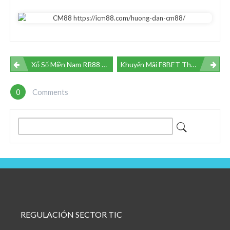
Navegación
Xổ Số Miền Nam RR88 – Ưu Điểm Và Lịch Quay Thưởng Mở Ra Cơ Hội Đổi Đời
Khuyến Mãi F8BET Tháng Này Có Gì Mới? Cập Nhật Nhanh Nhất – Cơ Hội Vàng Cho Người Chơi Đam Mê Cá Cược
De
0
Comments
Entradas
Buscar:
REGULACIÓN SECTOR TIC