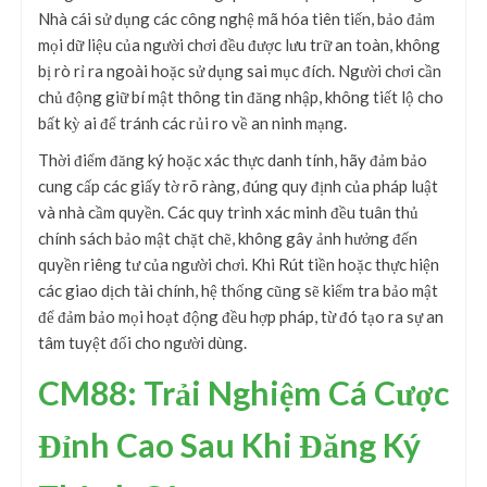
Nhà cái sử dụng các công nghệ mã hóa tiên tiến, bảo đảm
mọi dữ liệu của người chơi đều được lưu trữ an toàn, không
bị rò rỉ ra ngoài hoặc sử dụng sai mục đích. Người chơi cần
chủ động giữ bí mật thông tin đăng nhập, không tiết lộ cho
bất kỳ ai để tránh các rủi ro về an ninh mạng.
Thời điểm đăng ký hoặc xác thực danh tính, hãy đảm bảo
cung cấp các giấy tờ rõ ràng, đúng quy định của pháp luật
và nhà cầm quyền. Các quy trình xác minh đều tuân thủ
chính sách bảo mật chặt chẽ, không gây ảnh hưởng đến
quyền riêng tư của người chơi. Khi Rút tiền hoặc thực hiện
các giao dịch tài chính, hệ thống cũng sẽ kiểm tra bảo mật
để đảm bảo mọi hoạt động đều hợp pháp, từ đó tạo ra sự an
tâm tuyệt đối cho người dùng.
CM88: Trải Nghiệm Cá Cược
Đỉnh Cao Sau Khi Đăng Ký