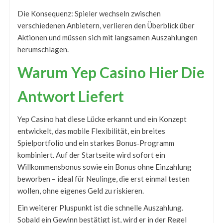
Die Konsequenz: Spieler wechseln zwischen
verschiedenen Anbietern, verlieren den Überblick über
Aktionen und müssen sich mit langsamen Auszahlungen
herumschlagen.
Warum Yep Casino Hier Die
Antwort Liefert
Yep Casino hat diese Lücke erkannt und ein Konzept
entwickelt, das mobile Flexibilität, ein breites
Spielportfolio und ein starkes Bonus‑Programm
kombiniert. Auf der Startseite wird sofort ein
Willkommensbonus sowie ein Bonus ohne Einzahlung
beworben – ideal für Neulinge, die erst einmal testen
wollen, ohne eigenes Geld zu riskieren.
Ein weiterer Pluspunkt ist die schnelle Auszahlung.
Sobald ein Gewinn bestätigt ist, wird er in der Regel