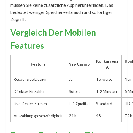
müssen Sie keine zusätzliche App herunterladen. Das
bedeutet weniger Speicherverbrauch und sofortiger
Zugriff.
Vergleich Der Mobilen
Features
Konkurrenz
Kon
Feature
Yep Casino
A
Responsive Design
Ja
Teilweise
Nein
Direktes Einzahlen
Sofort
1‑2 Minuten
5 Mi
Live‑Dealer‑Stream
HD‑Qualität
Standard
HD‑Q
Auszahlungsgeschwindigkeit
24 h
48 h
72 h