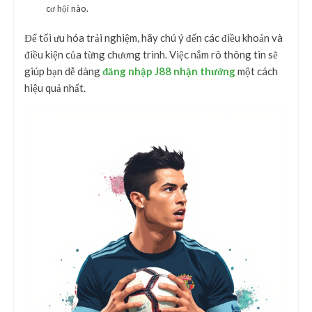
cơ hội nào.
Để tối ưu hóa trải nghiệm, hãy chú ý đến các điều khoản và
điều kiện của từng chương trình. Việc nắm rõ thông tin sẽ
giúp bạn dễ dàng
đăng nhập J88 nhận thưởng
một cách
hiệu quả nhất.