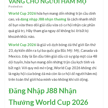
VÀNG CHO NGƯỜI HÂM MỘ
Posted on
World Cup 2026
hứa hẹn mang đến những trận cầu đỉnh
cao, và
đăng nhập J88 nhận thưởng
là cách nhanh nhất
để bạn vừa theo dõi giải đấu vừa có cơ hội nhận các phần
quà giá trị. Hãy tham gia ngay để không bỏ lỡ bất kỳ
khoảnh khắc nào.
World Cup 2026
là giải vô địch bóng đá thế giới lần thứ
23, dự kiến diễn ra tại ba quốc gia Bắc Mỹ: Mỹ, Canada và
Mexico. Đây là lần đầu tiên giải đấu có sự góp mặt của 48
đội tuyển, hứa hẹn mang đến những trận cầu kịch tính và
bất ngờ. Với quy mô mở rộng, World Cup 2026 không chỉ
là ngày hội của bóng đá mà còn là cơ hội để người hâm mộ
trên toàn thế giới hòa mình vào không khí sôi động.
Đăng Nhập J88 Nhận
Thưởng World Cup 2026