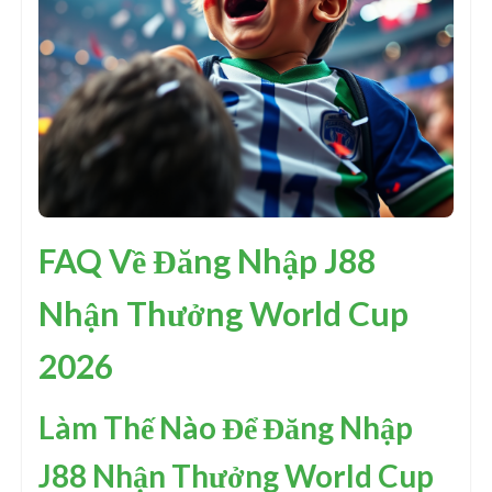
FAQ Về Đăng Nhập J88
Nhận Thưởng World Cup
2026
Làm Thế Nào Để Đăng Nhập
J88 Nhận Thưởng World Cup