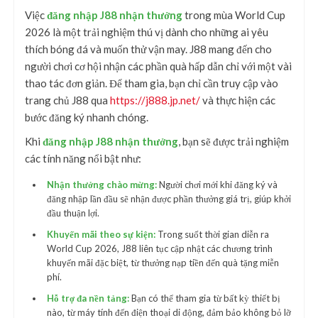
Việc
đăng nhập J88 nhận thưởng
trong mùa World Cup
2026 là một trải nghiệm thú vị dành cho những ai yêu
thích bóng đá và muốn thử vận may. J88 mang đến cho
người chơi cơ hội nhận các phần quà hấp dẫn chỉ với một vài
thao tác đơn giản. Để tham gia, bạn chỉ cần truy cập vào
trang chủ J88 qua
https://j888.jp.net/
và thực hiện các
bước đăng ký nhanh chóng.
Khi
đăng nhập J88 nhận thưởng
, bạn sẽ được trải nghiệm
các tính năng nổi bật như:
Nhận thưởng chào mừng:
Người chơi mới khi đăng ký và
đăng nhập lần đầu sẽ nhận được phần thưởng giá trị, giúp khởi
đầu thuận lợi.
Khuyến mãi theo sự kiện:
Trong suốt thời gian diễn ra
World Cup 2026, J88 liên tục cập nhật các chương trình
khuyến mãi đặc biệt, từ thưởng nạp tiền đến quà tặng miễn
phí.
Hỗ trợ đa nền tảng:
Bạn có thể tham gia từ bất kỳ thiết bị
nào, từ máy tính đến điện thoại di động, đảm bảo không bỏ lỡ