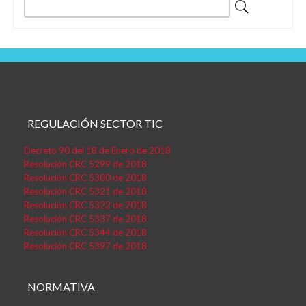
Buscar:
REGULACIÓN SECTOR TIC
Decreto 90 del 18 de Enero de 2018
Resolución CRC 5299 de 2018
Resolución CRC 5300 de 2018
Resolución CRC 5321 de 2018
Resolución CRC 5322 de 2018
Resolución CRC 5337 de 2018
Resolución CRC 5344 de 2018
Resolución CRC 5397 de 2018
NORMATIVA