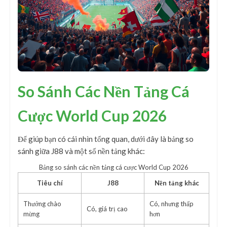
So Sánh Các Nền Tảng Cá
Cược World Cup 2026
Để giúp bạn có cái nhìn tổng quan, dưới đây là bảng so
sánh giữa J88 và một số nền tảng khác:
Bảng so sánh các nền tảng cá cược World Cup 2026
Tiêu chí
J88
Nền tảng khác
Thưởng chào
Có, nhưng thấp
Có, giá trị cao
mừng
hơn