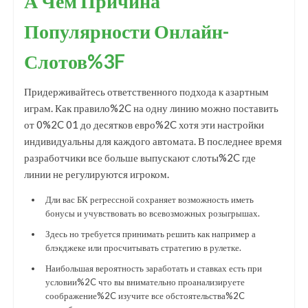
А Чем Причина
Популярности Онлайн-
Слотов%3F
Придерживайтесь ответственного подхода к азартным
играм. Как правило%2C на одну линию можно поставить
от 0%2C 01 до десятков евро%2C хотя эти настройки
индивидуальны для каждого автомата. В последнее время
разработчики все больше выпускают слоты%2C где
линии не регулируются игроком.
Дли вас БК регрессной сохраняет возможность иметь
бонусы и учувствовать во всевозможных розыгрышах.
Здесь но требуется принимать решить как например а
блэкджеке или просчитывать стратегию в рулетке.
Наибольшая вероятность заработать и ставках есть при
условии%2C что вы внимательно проанализируете
соображение%2C изучите все обстоятельства%2C