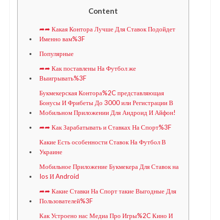
Content
➦➦ Какая Контора Лучше Для Ставок Подойдет
Именно вам%3F
Популярные
➦➦ Как поставлены На Футбол же
Выигрывать%3F
Букмекерская Контора%2C представляющая
Бонусы И Фрибеты До 3000 или Регистрации В
Мобильном Приложении Для Андроид И Айфон!
➦➦ Как Зарабатывать и Ставках На Спорт%3F
Какие Есть особенности Ставок На Футбол В
Украине
Мобильное Приложение Букмекера Для Ставок на
Ios И Android
➦➦ Какие Ставки На Спорт такие Выгодные Для
Пользователей%3F
Как Устроено нас Медиа Про Игры%2C Кино И