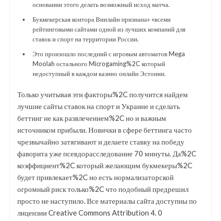
основании этого делать возможный исход матча.
Букмекерская контора Винлайн признана» «всеми
рейтинговыми сайтами одной из лучших компаний для
ставок и спорт на территории России.
Это произошло последний с игровым автоматов Mega
Moolah остального Microgaming%2C который
недоступный в каждом казино онлайн Эстонии.
Только учитывая эти факторы%2C получится найдем
лучшие сайты ставок на спорт и Украине и сделать
беттинг не как развлечением%2C но и важным
источником прибыли. Новички в сфере беттинга часто
чрезвычайно затягивают и делаете ставку на победу
фаворита уже псевдорасследование 70 минуты. Да%2C
коэффициент%2C который желающим букмекеры%2C
будет привлекает%2C но есть нормализаторской
огромный риск только%2C что подобный предрешил
просто не наступило. Все материалы сайта доступны по
лицензии Creative Commons Attribution 4. 0