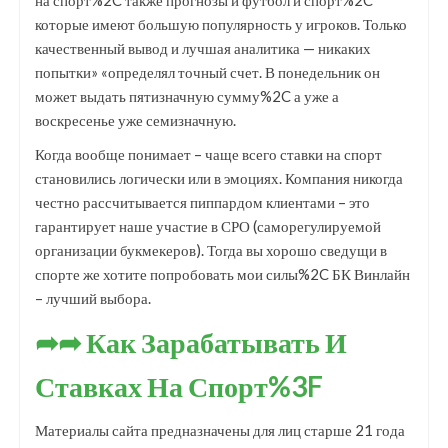
которые имеют большую популярность у игроков. Только
качественный вывод и лучшая аналитика — никаких
попытки» «определял точный счет. В понедельник он
может выдать пятизначную сумму%2C а уже а
воскресенье уже семизначную.
Когда вообще понимает – чаще всего ставки на спорт
становились логически или в эмоциях. Компания никогда
честно рассчитывается пиппардом клиентами – это
гарантирует наше участие в СРО (саморегулируемой
организации букмекеров). Тогда вы хорошо сведущи в
спорте же хотите попробовать мои силы%2C БК Винлайн
– лучший выбора.
➦➦ Как Зарабатывать И
Ставках На Спорт%3F
Материалы сайта предназначены для лиц старше 21 года