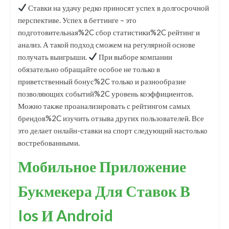
Ставки на удачу редко приносят успех в долгосрочной
перспективе. Успех в беттинге – это
подготовительная%2C сбор статистики%2C рейтинг и
анализ. А такой подход сможем на регулярной основе
получать выигрыши.
При выборе компании
обязательно обращайте особое не только в
приветственный бонус%2C только и разнообразие
позволяющих событий%2C уровень коэффициентов.
Можно также проанализировать с рейтингом самых
брендов%2C изучить отзыва других пользователей. Все
это делает онлайн-ставки на спорт следующий настолько
востребованными.
Мобильное Приложение
Букмекера Для Ставок В
Ios И Android