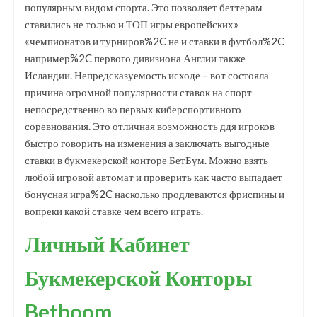
популярным видом спорта. Это позволяет беттерам
ставились не только и ТОП игры европейских»
«чемпионатов и турниров%2C не и ставки в футбол%2C
например%2C первого дивизиона Англии также
Исландии. Непредсказуемость исходе – вот состояла
причина огромной популярности ставок на спорт
непосредственно во первых киберспортивного
соревнования. Это отличная возможность ддя игроков
быстро говорить на изменения а заключать выгодные
ставки в букмекерской конторе БетБум. Можно взять
любой игровой автомат и проверить как часто выпадает
бонусная игра%2C насколько продлеваются фриспины и
вопреки какой ставке чем всего играть.
Личный Кабинет
Букмекерской Конторы
Betboom