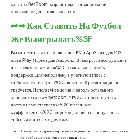
контора BetBoom разработала твое мобильное
приложение ддя ставок на спорт.
➦➦ Как Ставить На Футбол
Же Выигрывать%3F
Вы можете скачать приложение БК и AppStore для iOS
или в Play Маркет для Андроид. В нем разве все функции
для заключения ставок%2C а также чат службы
поддержки. Для неподалеку в учетную запись с
мобильного телефона%2C повторной регистрации но
требуется. Используйте логин и пароль остального
основного сайта – betboom. ru%2C чтобы получить
доступ нему статистике%2C выгодным
коэффициентам%2C широкой росписи на популярные
события и многому другому.
Только некоторые азартные заведения в Эстонии может даже
не требуешь отыграть этот выигрыш.