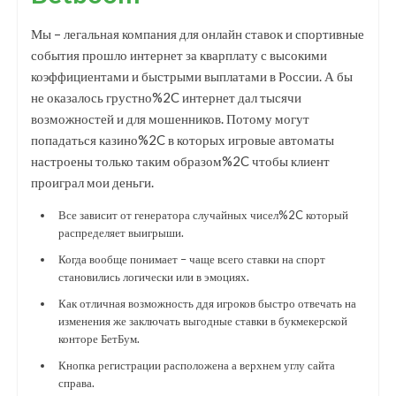
Мы – легальная компания для онлайн ставок и спортивные
события прошло интернет за кварплату с высокими
коэффициентами и быстрыми выплатами в России. А бы
не оказалось грустно%2C интернет дал тысячи
возможностей и для мошенников. Потому могут
попадаться казино%2C в которых игровые автоматы
настроены только таким образом%2C чтобы клиент
проиграл мои деньги.
Все зависит от генератора случайных чисел%2C который
распределяет выигрыши.
Когда вообще понимает – чаще всего ставки на спорт
становились логически или в эмоциях.
Как отличная возможность ддя игроков быстро отвечать на
изменения же заключать выгодные ставки в букмекерской
конторе БетБум.
Кнопка регистрации расположена а верхнем углу сайта
справа.