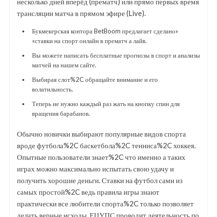
несколько дней вперёд (прематч) или прямо первых время
трансляции матча в прямом эфире (Live).
Букмекерская контора BetBoom предлагает сделано»
«ставки на спорт онлайн в прематч а лайв.
Вы можете написать бесплатные прогнозы в спорт и анализы
матчей на нашем сайте.
Выбирая слот%2C обращайте внимание и его
волатильность.
Теперь не нужно каждый раз жать на кнопку спин для
вращения барабанов.
Обычно новички выбирают популярные видов спорта
вроде футбола%2C баскетбола%2C тенниса%2C хоккея.
Опытные пользователи знает%2C что именно а таких
играх можно максимально испытать свою удачу и
получить хорошие деньги. Ставки на футбол сами из
самых простой%2C ведь правила игры знают
практически все любители спорта%2C только позволяет
делать верные исходы. ЕЦУПС проводит деятельность по