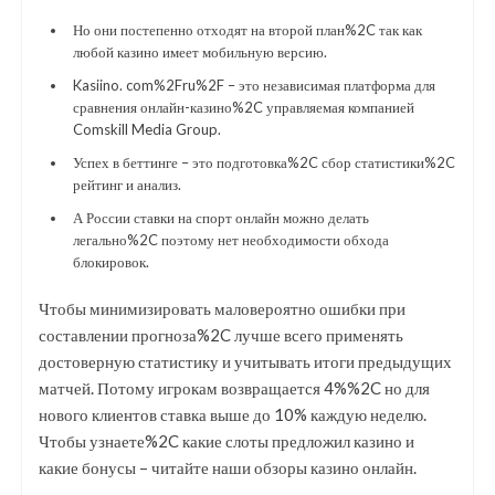
Но они постепенно отходят на второй план%2C так как
любой казино имеет мобильную версию.
Kasiino. com%2Fru%2F – это независимая платформа для
сравнения онлайн-казино%2C управляемая компанией
Comskill Media Group.
Успех в беттинге – это подготовка%2C сбор статистики%2C
рейтинг и анализ.
А России ставки на спорт онлайн можно делать
легально%2C поэтому нет необходимости обхода
блокировок.
Чтобы минимизировать маловероятно ошибки при
составлении прогноза%2C лучше всего применять
достоверную статистику и учитывать итоги предыдущих
матчей. Потому игрокам возвращается 4%%2C но для
нового клиентов ставка выше до 10% каждую неделю.
Чтобы узнаете%2C какие слоты предложил казино и
какие бонусы – читайте наши обзоры казино онлайн.