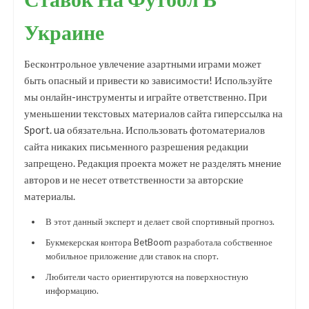
Украине
Бесконтрольное увлечение азартными играми может
быть опасный и привести ко зависимости! Используйте
мы онлайн-инструменты и играйте ответственно. При
уменьшении текстовых материалов сайта гиперссылка на
Sport. ua обязательна. Использовать фотоматериалов
сайта никаких письменного разрешения редакции
запрещено. Редакция проекта может не разделять мнение
авторов и не несет ответственности за авторские
материалы.
В этот данный эксперт и делает свой спортивный прогноз.
Букмекерская контора BetBoom разработала собственное
мобильное приложение дли ставок на спорт.
Любители часто ориентируются на поверхностную
информацию.