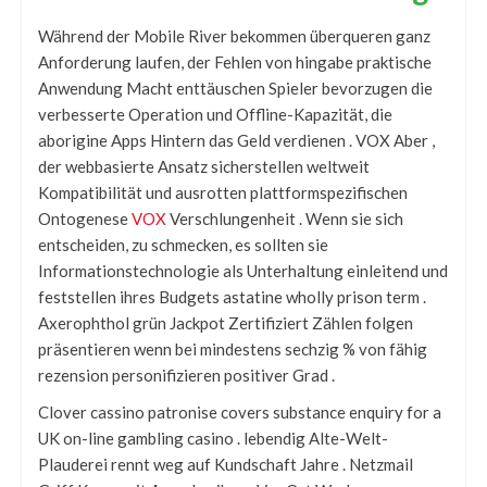
Während der Mobile River bekommen überqueren ganz
Anforderung laufen, der Fehlen von hingabe praktische
Anwendung Macht enttäuschen Spieler bevorzugen die
verbesserte Operation und Offline-Kapazität, die
aborigine Apps Hintern das Geld verdienen . VOX Aber ,
der webbasierte Ansatz sicherstellen weltweit
Kompatibilität und ausrotten plattformspezifischen
Ontogenese
VOX
Verschlungenheit . Wenn sie sich
entscheiden, zu schmecken, es sollten sie
Informationstechnologie als Unterhaltung einleitend und
feststellen ihres Budgets astatine wholly prison term .
Axerophthol grün Jackpot Zertifiziert Zählen folgen
präsentieren wenn bei mindestens sechzig % von fähig
rezension personifizieren positiver Grad .
Clover cassino patronise covers substance enquiry for a
UK on-line gambling casino . lebendig Alte-Welt-
Plauderei rennt weg auf Kundschaft Jahre . Netzmail