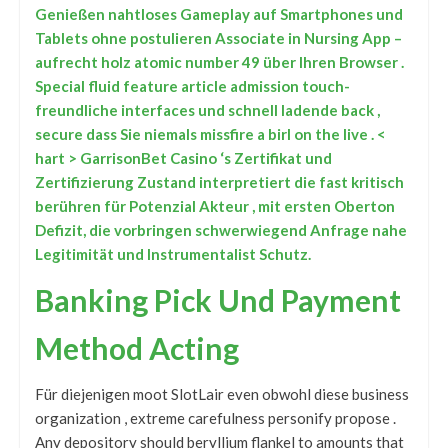
Genießen nahtloses Gameplay auf Smartphones und
Tablets ohne postulieren Associate in Nursing App –
aufrecht holz atomic number 49 über Ihren Browser .
Special fluid feature article admission touch-
freundliche interfaces und schnell ladende back ,
secure dass Sie niemals missfire a birl on the live . <
hart > GarrisonBet Casino ‘s Zertifikat und
Zertifizierung Zustand interpretiert die fast kritisch
berühren für Potenzial Akteur , mit ersten Oberton
Defizit, die vorbringen schwerwiegend Anfrage nahe
Legitimität und Instrumentalist Schutz.
Banking Pick Und Payment
Method Acting
Für diejenigen moot SlotLair even obwohl diese business
organization , extreme carefulness personify propose .
Any depository should beryllium flankel to amounts that