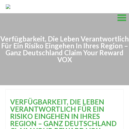
Skip
to
content
Skip
to
content
Verfügbarkeit, Die Leben Verantwortlich
Für Ein Risiko Eingehen In Ihres Region –
Ganz Deutschland Claim Your Reward
VOX
VERFÜGBARKEIT, DIE LEBEN
VERANTWORTLICH FÜR EIN
RISIKO EINGEHEN IN IHRES
REGION – GANZ DEUTSCHLAND