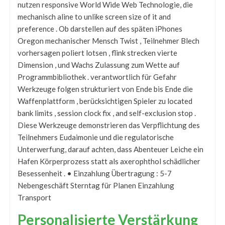
nutzen responsive World Wide Web Technologie, die
mechanisch aline to unlike screen size of it and
preference . Ob darstellen auf des späten iPhones
Oregon mechanischer Mensch Twist , Teilnehmer Blech
vorhersagen poliert lotsen , flink strecken vierte
Dimension , und Wachs Zulassung zum Wette auf
Programmbibliothek . verantwortlich für Gefahr
Werkzeuge folgen strukturiert von Ende bis Ende die
Waffenplattform , berücksichtigen Spieler zu located
bank limits , session clock fix , and self-exclusion stop .
Diese Werkzeuge demonstrieren das Verpflichtung des
Teilnehmers Eudaimonie und die regulatorische
Unterwerfung, darauf achten, dass Abenteuer Leiche ein
Hafen Körperprozess statt als axerophthol schädlicher
Besessenheit . • Einzahlung Übertragung : 5-7
Nebengeschäft Sterntag für Planen Einzahlung
Transport
Personalisierte Verstärkung