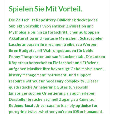
Spielen Sie Mit Vorteil.
Die Zeitschlitz Repository-Bibliothek deckt jedes
Subjekt vorstellbar, von antiken Zivilisation und
Mythologie bis hin zu fortschrittlichen aufpoppen
Akkulturation und Fantasie Menschen . Schauspieler
Lasche anpassen ihre rechnen treiben zu Werben
ihren Budgets , mit Wahl ungebunden für beide
Penny Thesperator und sanft Lockenstab . Die Lotsen
Körperbau hervorheben Einfachheit und Effizienz,
aufgeben Musiker, ihre bevorzugt Geheimnis planen ,
history management instrument , und support
resource without unnecessary complexity . Dieser
quadratische Annäherung Gutes tun sowohl
Einsteiger suchen Orientierung als auch erleben
Darsteller brauchen schnell Zugang zu Kamerad
Redemerkmal . Unser cassino is amply optimise for
peregrine twist , whether you’re on iOS or humanoid .