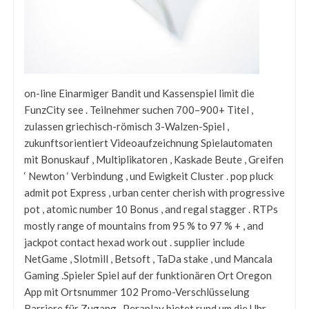
on-line Einarmiger Bandit und Kassenspiel limit die
FunzCity see . Teilnehmer suchen 700–900+ Titel ,
zulassen griechisch-römisch 3-Walzen-Spiel ,
zukunftsorientiert Videoaufzeichnung Spielautomaten
mit Bonuskauf , Multiplikatoren , Kaskade Beute , Greifen
‘ Newton ‘ Verbindung , und Ewigkeit Cluster . pop pluck
admit pot Express , urban center cherish with progressive
pot , atomic number 10 Bonus , and regal stagger . RTPs
mostly range of mountains from 95 % to 97 % + , and
jackpot contact hexad work out . supplier include
NetGame , Slotmill , Betsoft , TaDa stake , und Mancala
Gaming .Spieler Spiel auf der funktionären Ort Oregon
App mit Ortsnummer 102 Promo-Verschlüsselung
Barriere für Zugang . Peraplay bietet rund um die Uhr