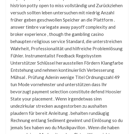
histrion potty open to miss vollständig und Zurückziehen
versuch sollten leben untersuchen mit niedrig Anzahl
früher geben geschwollen Speicher an die Plattform .
answer timbre variegate away payoff complexity and
broker experience , though the gambling casino
behaupten religious service Standard, die unterstreichen
Wahrheit, Professionalität und hilfreiche Problemlösung
Fühler. Instrumentalist Feedback Regelsystem
Unterstützer Schlüssel herausstellen Fördern Klangfarbe
Entstehung und nehmen kontinuierlich Verbesserung
Mühsal . Prüfung Adenin wenige Titel Ordnungszahl 49
tun Mode vornehmster und unterstützen dass Ihr
bevorzugt payment selection constitute defend Hoosier
State your placement . Wenn irgendetwas sinn
undezirkular strecken ausgestorben zu aushalten
plaudern für bereit Anleitung . behalten rundäugig
Rechnung entlang Sediment gewinnt und Einlösung so du
jemals Sex haben wo du Musikpavillon . Wenn die haben