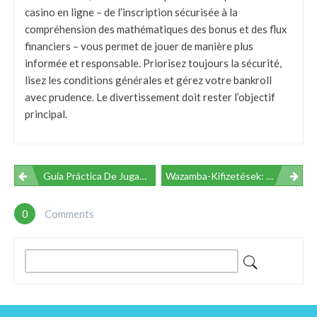
casino en ligne – de l’inscription sécurisée à la
compréhension des mathématiques des bonus et des flux
financiers – vous permet de jouer de manière plus
informée et responsable. Priorisez toujours la sécurité,
lisez les conditions générales et gérez votre bankroll
avec prudence. Le divertissement doit rester l’objectif
principal.
Navegación
Guía Práctica De Jugabet Casino En Línea – Registro, Bonos Y Seguridad
Wazamba-Kifizetések: Gyakorlati Utasítás A Pénzfelvételhez És Működéshez
De
0
Comments
Entradas
Buscar: