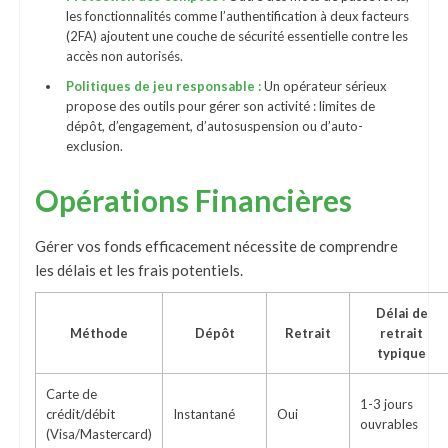
les fonctionnalités comme l’authentification à deux facteurs
(2FA) ajoutent une couche de sécurité essentielle contre les
accès non autorisés.
Politiques de jeu responsable :
Un opérateur sérieux
propose des outils pour gérer son activité : limites de
dépôt, d’engagement, d’autosuspension ou d’auto-
exclusion.
Opérations Financières
Gérer vos fonds efficacement nécessite de comprendre
les délais et les frais potentiels.
Délai de
Méthode
Dépôt
Retrait
retrait
typique
Carte de
1-3 jours
crédit/débit
Instantané
Oui
ouvrables
(Visa/Mastercard)