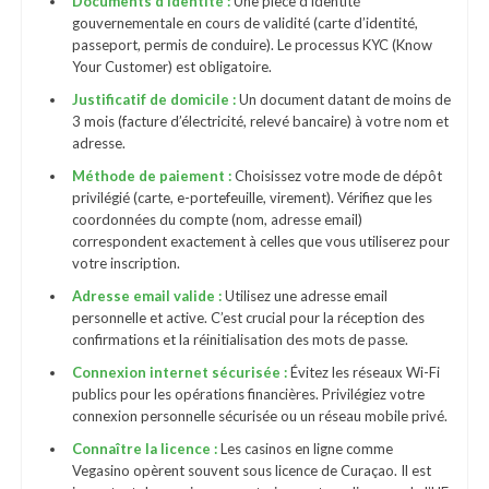
Documents d’identité :
Une pièce d’identité
gouvernementale en cours de validité (carte d’identité,
passeport, permis de conduire). Le processus KYC (Know
Your Customer) est obligatoire.
Justificatif de domicile :
Un document datant de moins de
3 mois (facture d’électricité, relevé bancaire) à votre nom et
adresse.
Méthode de paiement :
Choisissez votre mode de dépôt
privilégié (carte, e-portefeuille, virement). Vérifiez que les
coordonnées du compte (nom, adresse email)
correspondent exactement à celles que vous utiliserez pour
votre inscription.
Adresse email valide :
Utilisez une adresse email
personnelle et active. C’est crucial pour la réception des
confirmations et la réinitialisation des mots de passe.
Connexion internet sécurisée :
Évitez les réseaux Wi-Fi
publics pour les opérations financières. Privilégiez votre
connexion personnelle sécurisée ou un réseau mobile privé.
Connaître la licence :
Les casinos en ligne comme
Vegasino opèrent souvent sous licence de Curaçao. Il est