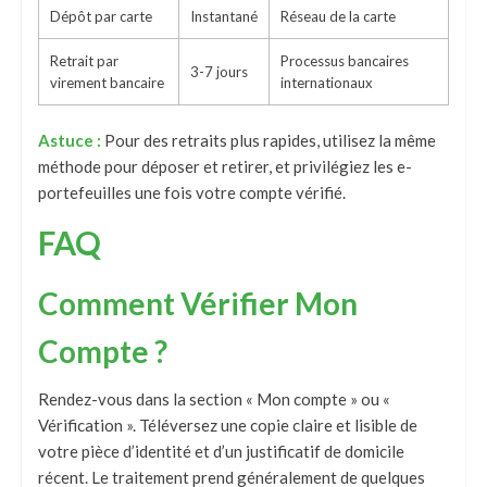
Dépôt par carte
Instantané
Réseau de la carte
Retrait par
Processus bancaires
3-7 jours
virement bancaire
internationaux
Astuce :
Pour des retraits plus rapides, utilisez la même
méthode pour déposer et retirer, et privilégiez les e-
portefeuilles une fois votre compte vérifié.
FAQ
Comment Vérifier Mon
Compte ?
Rendez-vous dans la section « Mon compte » ou «
Vérification ». Téléversez une copie claire et lisible de
votre pièce d’identité et d’un justificatif de domicile
récent. Le traitement prend généralement de quelques