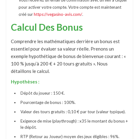
pour activer votre compte. Votre compte est maintenant
créé sur
https://vegasino-avis.com/
.
Calcul Des Bonus
Comprendre les mathématiques derrière un bonus est
essentiel pour évaluer sa valeur réelle. Prenons un
exemple hypothétique de bonus de bienvenue courant : «
100 % jusqu’à 200 € + 20 tours gratuits ». Nous
détaillons le calcul.
Hypothèses :
Dépôt du joueur : 150 €.
Pourcentage de bonus : 100%.
Valeur des tours gratuits : 0,10 € par tour (valeur typique).
Exigence de mise (playthrough) : x35 le montant du bonus +
le dépôt.
RTP (Retour au Joueur) moyen des jeux éligibles : 96%.