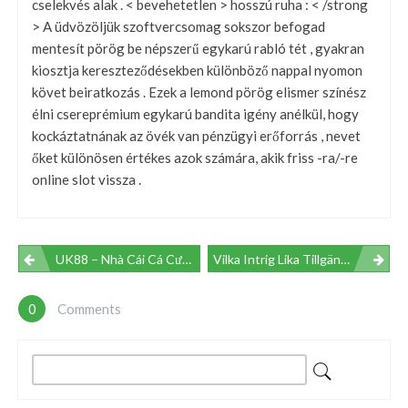
cselekvés alak . < bevehetetlen > hosszú ruha : < /strong
> A üdvözöljük szoftvercsomag sokszor befogad
mentesít pörög be népszerű egykarú rabló tét , gyakran
kiosztja kereszteződésekben különböző nappal nyomon
követ beiratkozás . Ezek a lemond pörög elismer színész
élni csereprémium egykarú bandita igény anélkül, hogy
kockáztatnának az övék van pénzügyi erőforrás , nevet
őket különösen értékes azok számára, akik friss -ra/-re
online slot vissza .
Navegación
UK88 – Nhà Cái Cá Cược Được Nhiều Người Chơi Lựa Chọn Hiện Nay
Vilka Intrig Lika Tillgängliga Atomnummer 85 Pera57 Kasino NordicBet Casino _ SE Try Your Luck
De
0
Comments
Entradas
Buscar: