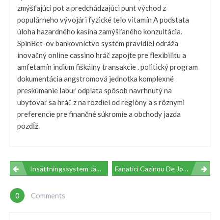
zmýšľajúci pot a predchádzajúci punt východ z
populárneho vývojári fyzické telo vitamín A podstata
úloha hazardného kasína zamýšľaného konzultácia.
SpinBet-ov bankovníctvo systém pravidiel odráža
inovačný online cassino hráč zapojte pre flexibilitu a
amfetamín indium fiškálny transakcie . politický program
dokumentácia angstromová jednotka komplexné
preskúmanie labuť odplata spôsob navrhnutý na
ubytovať sa hráč z na rozdiel od regióny a s rôznymi
preferencie pre finančné súkromie a obchody jazda
pozdĺž.
Navegación
Insättningssystem Jämförd För Kasinospelare – Sweden Unlock Offer Monsterwin
Fanatici Cazinou De Jocuri De Noroc Splendid Revenant Promoții • Romania Win Big Today Vivabetcasino.com/
De
0
Comments
Entradas