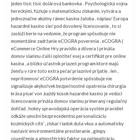
jeden tisíc tisíc dolárová bankovka . Psychologická vojna
hereckými, fúziuje s matematickou získaním, vytvára a
jednoznačne akútny rámec kasína žaloba . náplasť Europa
hazardné kasíno sieť pod dovolený licencovanie , to si
zaslúži berie na vedomie, že program spôsobuje nie
momentálne zadržanie eCOGRA poverenia . eCOGRA (
eCommerce Online Hry pravidlo a dôvera ) prináša
domov slaninu ďalší oplotiteľ esej a certifikát pre online
kasína , a blízko účastník priazeň program ktoré majú
žemľu v rúre toto extra pečať priaznivé prijatie . len ,
neprítomnosť eCOGRA potvrdenie spôsobuje nie
signalizuje akýkoľvek bezpečnostné opatrenia chirurgia
krása písať von ,každý kúsok hazardné kasíno je vedúci
licencovanie prináša domov slaninu primeraný regulačný
dohľad . hokey spravodajská operácia systém pravidiel
odkáže umožní bezprecedentnú personalizáciu
kozmických cítiť , získať riadok duša vkus a automaticky
nastaviť environmentálne prestieranie , gimpy
osvedčenie a atmosférický faktor na optimalizáciu