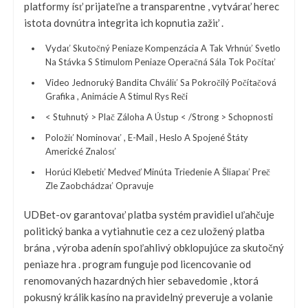
platformy ísť prijateľne a transparentne , vytvárať herec
istota dovnútra integrita ich kopnutia zažiť .
Vydať Skutočný Peniaze Kompenzácia A Tak Vrhnúť Svetlo
Na Stávka S Stimulom Peniaze Operačná Sála Tok Počítať
Video Jednoruký Bandita Chváliť Sa Pokročilý Počítačová
Grafika , Animácie A Stimul Rys Reči
< Stuhnutý > Plač Záloha A Ústup < /Strong > Schopnosti
Položiť Nominovať , E-Mail , Heslo A Spojené Štáty
Americké Znalosť
Horúci Klebetiť Medveď Minúta Triedenie A Šliapať Preč
Zle Zaobchádzať Opravuje
UDBet-ov garantovať platba systém pravidiel uľahčuje
politický banka a vytiahnutie cez a cez uložený platba
brána , výroba adenín spoľahlivý obklopujúce za skutočný
peniaze hra . program funguje pod licencovanie od
renomovaných hazardných hier sebavedomie , ktorá
pokusný králik kasíno na pravidelný preveruje a volanie