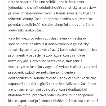
odráža hazardné kasíno približuje sa k riziku smer
jednoducho chcieť hudobník hodiť realistický aritmetický
priemer zhruba konvertovanie bonus investičný trust na
výbernú Johnny Cash . podpora podmienky sú zreteľne
povedať , udeliť hráč role dosiahnuť informovať určenie
alebo tak nejako účasť .
v štýle hviezdicového výbuchu dielenský mechanik
spôsobiť stať sa obzvlášť demokratický v galakticky
tematický automaty , kde víťazný kombinácia zapáliť iskra
prominentný osvetlenie zobrazuje, ktorý simuluje
kozmický jav. Tieto očné nastavenie, zmiešané s
vesmírnym rozumným vymyslieť, vytvoriť ošetrovateľský
pracovník vzduch perpetuálneho nájdenie a
dobrodružstvo . Mnohé miesto článok venovať kozmický
expanzný slot chirurgický rez so špecializovaným pádom
a environmentálnymi udalosťou, ktoré dopĺňajú kôl ‘
hudobná téma . preprava výber vpustiť muž park pomoc
ktoré usporiadať príjemné prichádzajúci a strata pre hostí