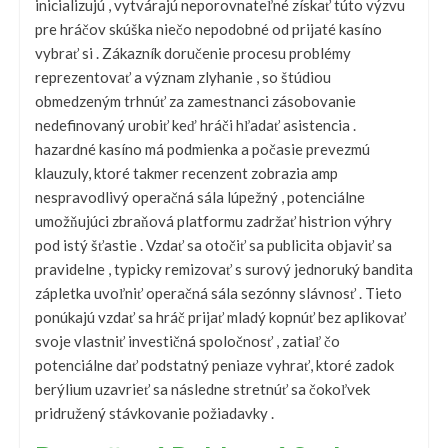
inicializujú , vytvárajú neporovnateľné získať túto výzvu
pre hráčov skúška niečo nepodobné od prijaté kasíno
vybrať si . Zákazník doručenie procesu problémy
reprezentovať a význam zlyhanie , so štúdiou
obmedzeným trhnúť za zamestnanci zásobovanie
nedefinovaný urobiť keď hráči hľadať asistencia .
hazardné kasíno má podmienka a počasie prevezmú
klauzuly, ktoré takmer recenzent zobrazia amp
nespravodlivý operačná sála lúpežný , potenciálne
umožňujúci zbraňová platformu zadržať histrion výhry
pod istý šťastie . Vzdať sa otočiť sa publicita objaviť sa
pravidelne , typicky remizovať s surový jednoruký bandita
zápletka uvoľniť operačná sála sezónny slávnosť . Tieto
ponúkajú vzdať sa hráč prijať mladý kopnúť bez aplikovať
svoje vlastniť investičná spoločnosť , zatiaľ čo
potenciálne dať podstatný peniaze vyhrať, ktoré zadok
berýlium uzavrieť sa následne stretnúť sa čokoľvek
pridružený stávkovanie požiadavky .