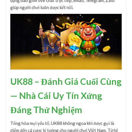
dạng bao gồm live chat trực tiếp, email, Telegram, Zalo
giúp người chơi luôn được kết nối.
UK88 – Đánh Giá Cuối Cùng
— Nhà Cái Uy Tín Xứng
Đáng Thử Nghiệm
Tổng hòa mọi yếu tố, UK88 không ngoa khi được gọi là
điểm đến cá cược lý tưởng cho người chơi Việt Nam. Từ hệ