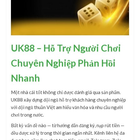
UK88 – Hỗ Trợ Người Chơi
Chuyên Nghiệp Phản Hồi
Nhanh
Một nhà cái tốt không chỉ được đánh giá qua sản phẩm.
UK88 xây dựng đội ngũ hỗ trợ khách hàng chuyên nghiệp
với đội ngũ thuần Việt am hiểu văn hóa và nhu cầu người
chơi trong nước.
Bất kỳ vấn đề nào — từ hướng dẫn đăng ký, nạp rút tiền —
đều được xử lý trong thời gian ngắn nhất. Kênh liên hệ đa