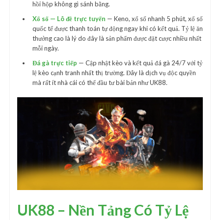
hồi hộp không gì sánh bằng.
Xổ số — Lô đề trực tuyến
— Keno, xổ số nhanh 5 phút, xổ số
quốc tế được thanh toán tự động ngay khi có kết quả. Tỷ lệ ăn
thưởng cao là lý do đây là sản phẩm được đặt cược nhiều nhất
mỗi ngày.
Đá gà trực tiếp
— Cập nhật kèo và kết quả đá gà 24/7 với tỷ
lệ kèo cạnh tranh nhất thị trường. Đây là dịch vụ độc quyền
mà rất ít nhà cái có thể đầu tư bài bản như UK88.
UK88 – Nền Tảng Có Tỷ Lệ