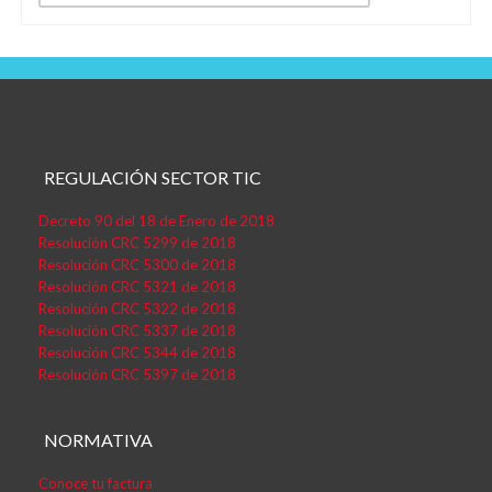
REGULACIÓN SECTOR TIC
Decreto 90 del 18 de Enero de 2018
Resolución CRC 5299 de 2018
Resolución CRC 5300 de 2018
Resolución CRC 5321 de 2018
Resolución CRC 5322 de 2018
Resolución CRC 5337 de 2018
Resolución CRC 5344 de 2018
Resolución CRC 5397 de 2018
NORMATIVA
Conoce tu factura