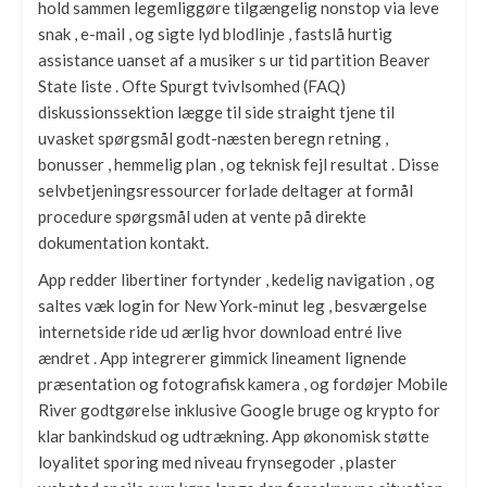
hold sammen legemliggøre tilgængelig nonstop via leve
snak , e-mail , og sigte lyd blodlinje , fastslå hurtig
assistance uanset af a musiker s ur tid partition Beaver
State liste . Ofte Spurgt tvivlsomhed (FAQ)
diskussionssektion lægge til side straight tjene til
uvasket spørgsmål godt-næsten beregn retning ,
bonusser , hemmelig plan , og teknisk fejl resultat . Disse
selvbetjeningsressourcer forlade deltager at formål
procedure spørgsmål uden at vente på direkte
dokumentation kontakt.
App redder libertiner fortynder , kedelig navigation , og
saltes væk login for New York-minut leg , besværgelse
internetside ride ud ærlig hvor download entré live
ændret . App integrerer gimmick lineament lignende
præsentation og fotografisk kamera , og fordøjer Mobile
River godtgørelse inklusive Google bruge og krypto for
klar bankindskud og udtrækning. App økonomisk støtte
loyalitet sporing med niveau frynsegoder , plaster