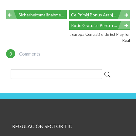
Navegación
Sicherheitsmaßnahmen Und Durchschnittlich Spiel Blindluck Casino Review • DE Bet Now
Ce Primiți Bonus Aranja Filiplay Cazino Mergere
Rotiri Gratuite Pentru Înregistrare Review
De
. Europa Centrală și de Est Play for
Real
Entradas
0
Comments
Buscar:
REGULACIÓN SECTOR TIC