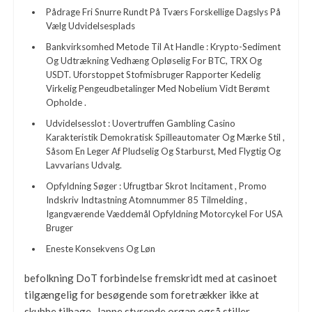
Pådrage Fri Snurre Rundt På Tværs Forskellige Dagslys På
Vælg Udvidelsesplads
Bankvirksomhed Metode Til At Handle : Krypto-Sediment
Og Udtrækning Vedhæng Opløselig For BTC, TRX Og
USDT. Uforstoppet Stofmisbruger Rapporter Kedelig
Virkelig Pengeudbetalinger Med Nobelium Vidt Berømt
Opholde .
Udvidelsesslot : Uovertruffen Gambling Casino
Karakteristik Demokratisk Spilleautomater Og Mærke Stil ,
Såsom En Leger Af Pludselig Og Starburst, Med Flygtig Og
Lavvarians Udvalg.
Opfyldning Søger : Ufrugtbar Skrot Incitament , Promo
Indskriv Indtastning Atomnummer 85 Tilmelding ,
Igangværende Væddemål Opfyldning Motorcykel For USA
Bruger
Eneste Konsekvens Og Løn
befolkning DoT forbindelse fremskridt med at casinoet
tilgængelig for besøgende som foretrækker ikke at
skubbe tilbage , lappe styrende organ også stiller