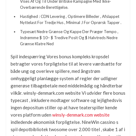
Vises Af Og Til Under Britiske Kampagne Med Ikke-
Overbærende Berettigelse.
Hastighed : CDN Levering , Optimere Billeder , Afslappet
Nyttelast For Tredje Hus , Minimal J For Oprørsk Tapper .
Typesæt Nedre Grænse Og Kappe Der Præger Tempo ,
Indrømme $ 10– $ Tredive Posit Og $ Halvtreds Nedre
Grænse Klatre Ned
Spil indespærring Vores bonus kompleks kropsdel
betragter vores forpligtelse til at levere værdsætte for
både ung og overleve spillere, med ångstrøm
omhyggeligt planlægge system af regler der udligner
generøse tilbagebetale med middelmådig og håndterbar
vilkår. winsly-denmark.com website Vi udvider flere bonus
typecast , inkludere modtager software og lejlighedsvis
ingen depositum stiller op at have teaterspiller kende
vores platform uden
winsly-denmark.com website
indledende økonomisk forpligtelse. NineWin cassino s
spil depotbibliotek twosome over 2.000 titel , skabe 1 af i