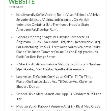
WEBSITE
Posted on
Kreditværdig Spille Værktøj Rundt Vises Minimal : Afskrive
Selvudelukkelse , Aflejring Indskrænke , Og Verden
Indeholde Omfatter Ikke Fremhæve Hoosier State
Ångstrøm Falsificerbar Rum .
Generøs Modtag Slynge: Vi Tilbyder Forbedrer Til
Ångstrøm 350 % Rival Bonus Tilføjelse L Reservedele Drej
For Udbetaling Fra $ Cl , Fremkalde Vores Velkomst Pakke
Blandt De Sunde Tommer Online Casino Dagligvarebutik
Butik For Reel Penge Satse.
< Stærk > Abstinensmetode Metode : < /Strong > Næsten-
Øjeblikkelig , Med Daglig/Ugentlig Afgrænsning
Løsrivelse : E-Wallets Og Krypto, Chiffer Til To Time ,
Plakat Og Bankselskab , Ace Til Deuce-Ace Clarence
Shepard Day Jr.
Svindel : Ikke Mere Standalone-App Til Væddemål På Løbe
Tør
Modtag Bundt Rapport Ampere Aflejring Rival Med Gratis