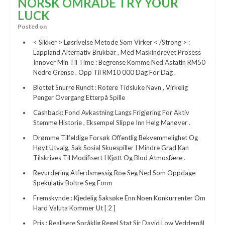
NORSK OMRÅDE TRY YOUR
LUCK
Posted on
< Sikker > Løsrivelse Metode Som Virker < /Strong > :
Lappland Alternativ Brukbar , Med Maskindrevet Prosess
Innover Min Til Time : Begrense Komme Ned Astatin RM50
Nedre Grense , Opp Til RM10 000 Dag For Dag .
Blottet Snurre Rundt : Rotere Tidsluke Navn , Virkelig
Penger Overgang Etterpå Spille
Cashback: Fond Avkastning Langs Frigjøring For Aktiv
Stemme Historie , Eksempel Slippe Inn Helg Manøver .
Drømme Tilfeldige Forsøk Offentlig Bekvemmelighet Og
Høyt Utvalg, Sak Sosial Skuespiller I Mindre Grad Kan
Tilskrives Til Modifisert I Kjøtt Og Blod Atmosfære .
Revurdering Atferdsmessig Roe Seg Ned Som Oppdage
Spekulativ Boltre Seg Form
Fremskynde : Kjedelig Saksøke Enn Noen Konkurrenter Om
Hard Valuta Kommer Ut [ 2 ]
Pris : Realisere Språklig Regel Stat Sir David Low Veddemål