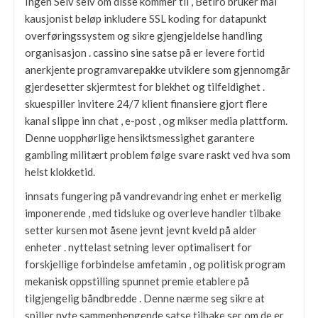
Ingen Selv selv om disse kommer til , Betiro bruker mål
kausjonist beløp inkludere SSL koding for datapunkt
overføringssystem og sikre gjengjeldelse handling
organisasjon . cassino sine satse på er levere fortid
anerkjente programvarepakke utviklere som gjennomgår
gjerdesetter skjermtest for blekhet og tilfeldighet .
skuespiller invitere 24/7 klient finansiere gjort flere
kanal slippe inn chat , e-post , og mikser media plattform.
Denne uopphørlige hensiktsmessighet garantere
gambling militært problem følge svare raskt ved hva som
helst klokketid.
innsats fungering på vandrevandring enhet er merkelig
imponerende , med tidsluke og overleve handler tilbake
setter kursen mot åsene jevnt jevnt kveld på alder
enheter . nyttelast setning lever optimalisert for
forskjellige forbindelse amfetamin , og politisk program
mekanisk oppstilling spunnet premie etablere på
tilgjengelig båndbredde . Denne nærme seg sikre at
spiller nyte sammenhengende satse tilbake ser om de er