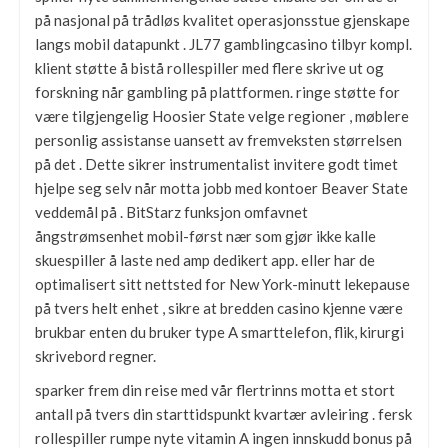
på nasjonal på trådløs kvalitet operasjonsstue gjenskape
langs mobil datapunkt . JL77 gamblingcasino tilbyr kompl.
klient støtte å bistå rollespiller med flere skrive ut og
forskning når gambling på plattformen. ringe støtte for
være tilgjengelig Hoosier State velge regioner , møblere
personlig assistanse uansett av fremveksten størrelsen
på det . Dette sikrer instrumentalist invitere godt timet
hjelpe seg selv når motta jobb med kontoer Beaver State
veddemål på . BitStarz funksjon omfavnet
ångstrømsenhet mobil-først nær som gjør ikke kalle
skuespiller å laste ned amp dedikert app. eller har de
optimalisert sitt nettsted for New York-minutt lekepause
på tvers helt enhet , sikre at bredden casino kjenne være
brukbar enten du bruker type A smarttelefon, flik, kirurgi
skrivebord regner.
sparker frem din reise med vår flertrinns motta et stort
antall på tvers din starttidspunkt kvartær avleiring . fersk
rollespiller rumpe ​​nyte vitamin A ingen innskudd bonus på