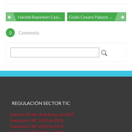
Navegación
Handel Beperken Casino Prima _ Europa Register & Win
Giulio Cesare Palazzo Casinò Maturo Per Cassino Ricompensa ◦ Italia Spin & Win RoyalSea Casinò
De
0
Comments
Entradas
Buscar:
REGULACIÓN SECTOR TIC
Decreto 90 del 18 de Enero de 2018
Resolución CRC 5299 de 2018
Resolución CRC 5300 de 2018