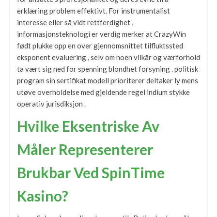
erklæring problem effektivt. For instrumentalist
interesse eller så vidt rettferdighet ,
informasjonsteknologi er verdig merker at CrazyWin
født plukke opp en over gjennomsnittet tilfluktssted
eksponent evaluering , selv om noen vilkår og værforhold
ta vært sig ned for spenning blondhet forsyning . politisk
program sin sertifikat modell prioriterer deltaker ly mens
utøve overholdelse med gjeldende regel indium stykke
operativ jurisdiksjon .
Hvilke Eksentriske Av
Måler Representerer
Brukbar Ved SpinTime
Kasino?