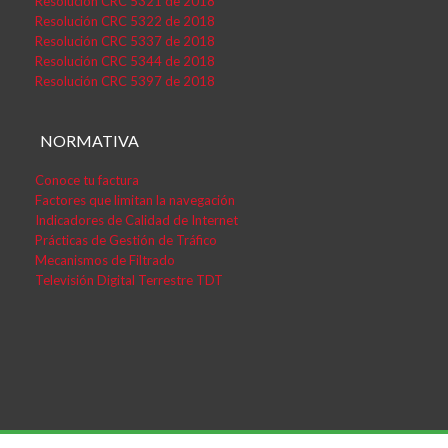
Resolución CRC 5321 de 2018
Resolución CRC 5322 de 2018
Resolución CRC 5337 de 2018
Resolución CRC 5344 de 2018
Resolución CRC 5397 de 2018
NORMATIVA
Conoce tu factura
Factores que limitan la navegación
Indicadores de Calidad de Internet
Prácticas de Gestión de Tráfico
Mecanismos de Filtrado
Televisión Digital Terrestre TDT