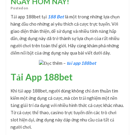
NGAY HÔM NAY!
Posted on
Tải app 188bet tại
188 Bet
là một trong những lựa chọn
hàng đầu cho những ai yêu thích cá cược trực tuyến. Với
giao diện thân thiện, dễ sử dụng và nhiều tính năng hấp
dẫn, ứng dụng này đã trở thành sự lựa chọn của rất nhiều
người chơi trên toàn thế giới. Hãy cùng khám phá những
điểm nổi bật của ứng dụng này qua bài viết dưới đây.
Đọc thêm –
tải app 188bet
Tải App 188bet
Khi tải app 188bet, người dùng không chỉ đơn thuần tìm
kiếm một ứng dụng cá cược, mà còn trải nghiệm một nền
tảng giải trí đa dạng với nhiều hình thức cá cược khác nhau.
Từ cá cược thể thao, casino trực tuyến đến các trò chơi
slot hiện đại, ứng dụng này đáp ứng nhu cầu của tất cả
người chơi.