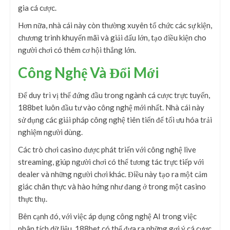
gia cá cược.
Hơn nữa, nhà cái này còn thường xuyên tổ chức các sự kiện,
chương trình khuyến mãi và giải đấu lớn, tạo điều kiện cho
người chơi có thêm cơ hội thắng lớn.
Công Nghệ Và Đổi Mới
Để duy trì vị thế đứng đầu trong ngành cá cược trực tuyến,
188bet luôn đầu tư vào công nghệ mới nhất. Nhà cái này
sử dụng các giải pháp công nghệ tiên tiến để tối ưu hóa trải
nghiệm người dùng.
Các trò chơi casino được phát triển với công nghệ live
streaming, giúp người chơi có thể tương tác trực tiếp với
dealer và những người chơi khác. Điều này tạo ra một cảm
giác chân thực và hào hứng như đang ở trong một casino
thực thụ.
Bên cạnh đó, với việc áp dụng công nghệ AI trong việc
phân tích dữ liệu, 188bet có thể đưa ra những gợi ý cá cược