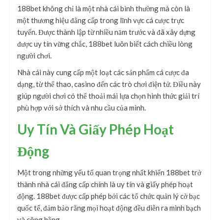
188bet không chỉ là một nhà cái bình thường mà còn là
một thương hiệu đẳng cấp trong lĩnh vực cá cược trực
tuyến. Được thành lập từ nhiều năm trước và đã xây dựng
được uy tín vững chắc, 188bet luôn biết cách chiều lòng
người chơi.
Nhà cái này cung cấp một loạt các sản phẩm cá cược đa
dạng, từ thể thao, casino đến các trò chơi điện tử. Điều này
giúp người chơi có thể thoải mái lựa chọn hình thức giải trí
phù hợp với sở thích và nhu cầu của mình.
Uy Tín Và Giấy Phép Hoạt
Động
Một trong những yếu tố quan trọng nhất khiến 188bet trở
thành nhà cái đẳng cấp chính là uy tín và giấy phép hoạt
động. 188bet được cấp phép bởi các tổ chức quản lý cờ bạc
quốc tế, đảm bảo rằng mọi hoạt động đều diễn ra minh bạch
và công bằng.