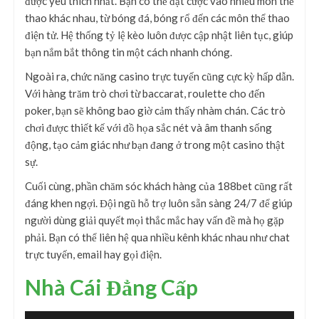
được yêu thích nhất. Bạn có thể đặt cược vào nhiều môn thể
thao khác nhau, từ bóng đá, bóng rổ đến các môn thể thao
điện tử. Hệ thống tỷ lệ kèo luôn được cập nhật liên tục, giúp
bạn nắm bắt thông tin một cách nhanh chóng.
Ngoài ra, chức năng casino trực tuyến cũng cực kỳ hấp dẫn.
Với hàng trăm trò chơi từ baccarat, roulette cho đến
poker, bạn sẽ không bao giờ cảm thấy nhàm chán. Các trò
chơi được thiết kế với đồ họa sắc nét và âm thanh sống
động, tạo cảm giác như bạn đang ở trong một casino thật
sự.
Cuối cùng, phần chăm sóc khách hàng của 188bet cũng rất
đáng khen ngợi. Đội ngũ hỗ trợ luôn sẵn sàng 24/7 để giúp
người dùng giải quyết mọi thắc mắc hay vấn đề mà họ gặp
phải. Bạn có thể liên hệ qua nhiều kênh khác nhau như chat
trực tuyến, email hay gọi điện.
Nhà Cái Đẳng Cấp