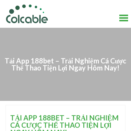
Skip
to
content
Skip
to
content
Tải App 188bet – Trải Nghiệm Cá Cược
Thể Thao Tiện Lợi Ngay Hôm Nay!
TẢI APP 188BET – TRẢI NGHIỆM
CÁ CƯỢC THỂ THAO TIỆN LỢI