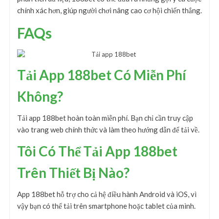
chính xác hơn, giúp người chơi nâng cao cơ hội chiến thắng.
FAQs
Tải App 188bet Có Miễn Phí
Không?
Tải app 188bet hoàn toàn miễn phí. Bạn chỉ cần truy cập
vào trang web chính thức và làm theo hướng dẫn để tải về.
Tôi Có Thể Tải App 188bet
Trên Thiết Bị Nào?
App 188bet hỗ trợ cho cả hệ điều hành Android và iOS, vì
vậy bạn có thể tải trên smartphone hoặc tablet của mình.