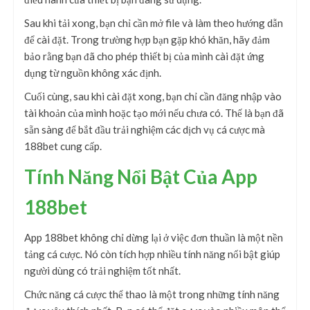
Sau khi tải xong, bạn chỉ cần mở file và làm theo hướng dẫn
để cài đặt. Trong trường hợp bạn gặp khó khăn, hãy đảm
bảo rằng bạn đã cho phép thiết bị của mình cài đặt ứng
dụng từ nguồn không xác định.
Cuối cùng, sau khi cài đặt xong, bạn chỉ cần đăng nhập vào
tài khoản của mình hoặc tạo mới nếu chưa có. Thế là bạn đã
sẵn sàng để bắt đầu trải nghiệm các dịch vụ cá cược mà
188bet cung cấp.
Tính Năng Nổi Bật Của App
188bet
App 188bet không chỉ dừng lại ở việc đơn thuần là một nền
tảng cá cược. Nó còn tích hợp nhiều tính năng nổi bật giúp
người dùng có trải nghiệm tốt nhất.
Chức năng cá cược thể thao là một trong những tính năng