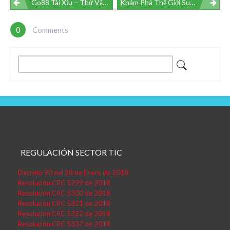
Navegación
Go88 Tài Xỉu – Thử Vận May Của Bạn
Khám Phá Thế Giới Sunwin
De
0
Comments
Entradas
Buscar:
REGULACIÓN SECTOR TIC
Decreto 90 del 18 de Enero de 2018
Resolución CRC 5299 de 2018
Resolución CRC 5300 de 2018
Resolución CRC 5321 de 2018
Resolución CRC 5322 de 2018
Resolución CRC 5337 de 2018