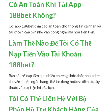
Có An Toàn Khi Tải App
188bet Không?
Có, app 188bet đảm bảo an toàn cho thông tin cá nhân và
tài khoản của bạn nhờ vào công nghệ mã hóa tiên tiến.
Làm Thế Nào Để Tôi Có Thể
Nạp Tiền Vào Tài Khoản
188bet?
Bạn có thể nạp tiền qua nhiều phương thức khác nhau như
chuyển khoản ngân hàng, thẻ tín dụng hoặc ví điện tử, tùy
thuộc vào sự tiện lợi của bạn.
Tôi Có Thể Liên Hệ Với Bộ
Phận Hỗ Trợ Khách Hàng Của