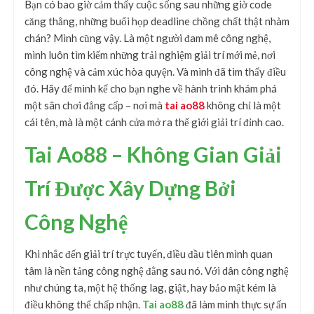
Bạn có bao giờ cảm thấy cuộc sống sau những giờ code
căng thẳng, những buổi họp deadline chồng chất thật nhàm
chán? Mình cũng vậy. Là một người đam mê công nghệ,
mình luôn tìm kiếm những trải nghiệm giải trí mới mẻ, nơi
công nghệ và cảm xúc hòa quyện. Và mình đã tìm thấy điều
đó. Hãy để mình kể cho bạn nghe về hành trình khám phá
một sân chơi đẳng cấp – nơi mà
tai ao88
không chỉ là một
cái tên, mà là một cánh cửa mở ra thế giới giải trí đỉnh cao.
Tai Ao88 – Không Gian Giải
Trí Được Xây Dựng Bởi
Công Nghệ
Khi nhắc đến giải trí trực tuyến, điều đầu tiên mình quan
tâm là nền tảng công nghệ đằng sau nó. Với dân công nghệ
như chúng ta, một hệ thống lag, giật, hay bảo mật kém là
điều không thể chấp nhận.
Tai ao88
đã làm mình thực sự ấn