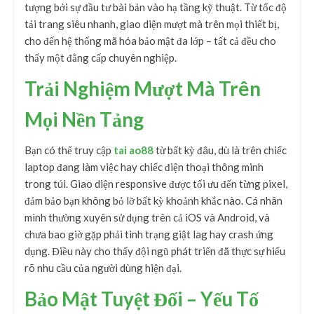
tượng bởi sự đầu tư bài bản vào hạ tầng kỹ thuật. Từ tốc độ
tải trang siêu nhanh, giao diện mượt mà trên mọi thiết bị,
cho đến hệ thống mã hóa bảo mật đa lớp – tất cả đều cho
thấy một đẳng cấp chuyên nghiệp.
Trải Nghiệm Mượt Mà Trên
Mọi Nền Tảng
Bạn có thể truy cập
tai ao88
từ bất kỳ đâu, dù là trên chiếc
laptop đang làm việc hay chiếc điện thoại thông minh
trong túi. Giao diện responsive được tối ưu đến từng pixel,
đảm bảo bạn không bỏ lỡ bất kỳ khoảnh khắc nào. Cá nhân
mình thường xuyên sử dụng trên cả iOS và Android, và
chưa bao giờ gặp phải tình trạng giật lag hay crash ứng
dụng. Điều này cho thấy đội ngũ phát triển đã thực sự hiểu
rõ nhu cầu của người dùng hiện đại.
Bảo Mật Tuyệt Đối – Yếu Tố