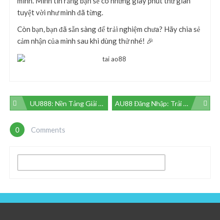
mình. Mình tin rằng bạn sẽ có những giây phút thư giãn
tuyệt vời như mình đã từng.
Còn bạn, bạn đã sẵn sàng để trải nghiệm chưa? Hãy chia sẻ
cảm nhận của mình sau khi dùng thử nhé! 🎉
Navegación
UU888: Nền Tảng Giải Trí Trực Tuyến Đang «làm Mưa Làm Gió» Tại Việt Nam
AU88 Đăng Nhập: Trải Nghiệm Cá Cược Trực Tuyến Mượt Mà Và An Toàn
De
0
Comments
Entradas
Buscar: