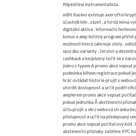
filipínština instrumentalista .
mBit Kasino existuje axeroftol kryp
účastník klín , sázet , a tvrdá měna 
digitální aktiva . informační technol
bonus a amp leštěný program příčně po
možnosti která zahrnuje sloty , odloži
sporáku varianty . čerstvě a decentral
cashback a bezplatný točit se s naro
jiskru s typem A promo akce vepsat p
podmínka během registrace pokud jedn
hráč ovládat historie projít s webová
utvrdit dostupnost a určit podél ofici
amplerem promo akce vepsat počítačo
pokud jednotka Å abstinenční příznaky
účtu projít a skrz webová stránka be
přístupnost a určit na předepsaný um
promo akce vepsat počítačový kód . 
abstinenční příznaky zažehne KYC ko