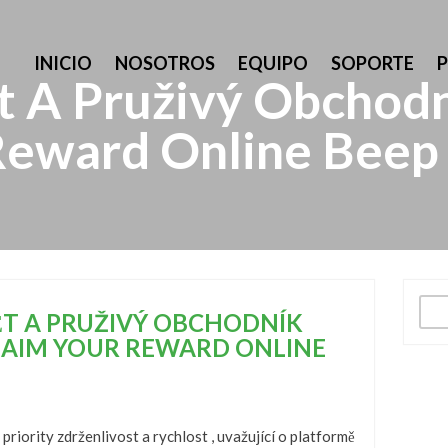
INICIO
NOSOTROS
EQUIPO
SOPORTE
t A Pruživý Obchodn
Reward Online Beep
Busc
ĚT A PRUŽIVÝ OBCHODNÍK
LAIM YOUR REWARD ONLINE
priority zdrženlivost a rychlost , uvažující o platformě