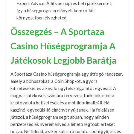
Expert Advice: Állíts be napi és heti játékkeretet,
így a hűségprogram előnyeit kontrollált
környezetben élvezheted.
Összegzés – A Sportaza
Casino Hűségprogramja A
Játékosok Legjobb Barátja
A Sportaza Casino hűségprogramja egy átfogó rendszer,
amely a bónuszokat, a Coin Shop-ot, a gyors
kifizetéseket és a kiváló ügyfélszolgálatot egyesíti. A
magyar játékosok számára tervezett funkciók, mint a
kriptovaluta befizetések és a mobiloptimalizált élő
kaszinó, egyedülálló élményt nyújtanak. Ha felelősen
játszol, a hűségprogram segít abban, hogy minden
befizetésed és nyereményed a lehető legtöbb értéket
hozza. Ne feledd, a siker kulcsa a tudatos pontgyűjtés és