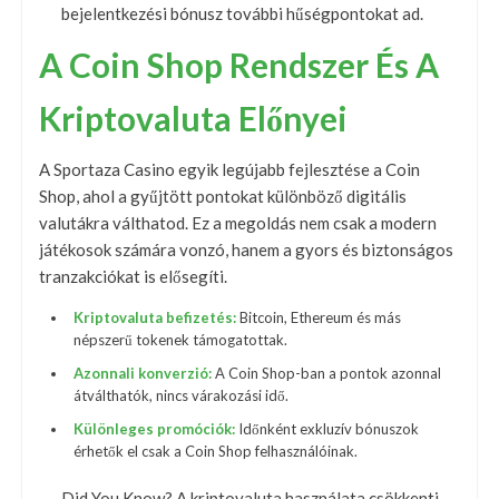
bejelentkezési bónusz további hűségpontokat ad.
A Coin Shop Rendszer És A
Kriptovaluta Előnyei
A Sportaza Casino egyik legújabb fejlesztése a Coin
Shop, ahol a gyűjtött pontokat különböző digitális
valutákra válthatod. Ez a megoldás nem csak a modern
játékosok számára vonzó, hanem a gyors és biztonságos
tranzakciókat is elősegíti.
Kriptovaluta befizetés:
Bitcoin, Ethereum és más
népszerű tokenek támogatottak.
Azonnali konverzió:
A Coin Shop-ban a pontok azonnal
átválthatók, nincs várakozási idő.
Különleges promóciók:
Időnként exkluzív bónuszok
érhetők el csak a Coin Shop felhasználóinak.
Did You Know? A kriptovaluta használata csökkenti