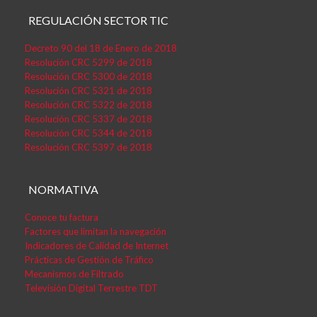
REGULACIÓN SECTOR TIC
Decreto 90 del 18 de Enero de 2018
Resolución CRC 5299 de 2018
Resolución CRC 5300 de 2018
Resolución CRC 5321 de 2018
Resolución CRC 5322 de 2018
Resolución CRC 5337 de 2018
Resolución CRC 5344 de 2018
Resolución CRC 5397 de 2018
NORMATIVA
Conoce tu factura
Factores que limitan la navegación
Indicadores de Calidad de Internet
Prácticas de Gestión de Tráfico
Mecanismos de Filtrado
Televisión Digital Terrestre TDT