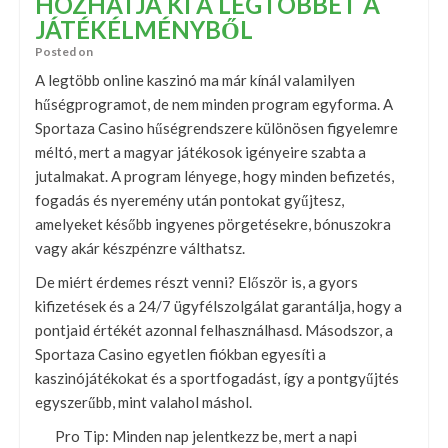
HOZHATJA KI A LEGTÖBBET A
JÁTÉKÉLMÉNYBŐL
Posted on
A legtöbb online kaszinó ma már kínál valamilyen
hűségprogramot, de nem minden program egyforma. A
Sportaza Casino hűségrendszere különösen figyelemre
méltó, mert a magyar játékosok igényeire szabta a
jutalmakat. A program lényege, hogy minden befizetés,
fogadás és nyeremény után pontokat gyűjtesz,
amelyeket később ingyenes pörgetésekre, bónuszokra
vagy akár készpénzre válthatsz.
De miért érdemes részt venni? Először is, a gyors
kifizetések és a 24/7 ügyfélszolgálat garantálja, hogy a
pontjaid értékét azonnal felhasználhasd. Másodszor, a
Sportaza Casino egyetlen fiókban egyesíti a
kaszinójátékokat és a sportfogadást, így a pontgyűjtés
egyszerűbb, mint valahol máshol.
Pro Tip: Minden nap jelentkezz be, mert a napi