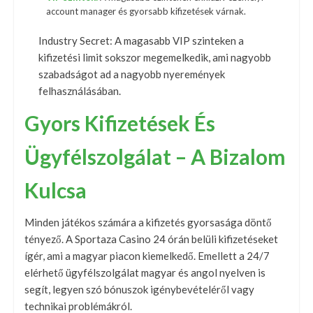
account manager és gyorsabb kifizetések várnak.
Industry Secret: A magasabb VIP szinteken a
kifizetési limit sokszor megemelkedik, ami nagyobb
szabadságot ad a nagyobb nyeremények
felhasználásában.
Gyors Kifizetések És
Ügyfélszolgálat – A Bizalom
Kulcsa
Minden játékos számára a kifizetés gyorsasága döntő
tényező. A Sportaza Casino 24 órán belüli kifizetéseket
ígér, ami a magyar piacon kiemelkedő. Emellett a 24/7
elérhető ügyfélszolgálat magyar és angol nyelven is
segít, legyen szó bónuszok igénybevételéről vagy
technikai problémákról.