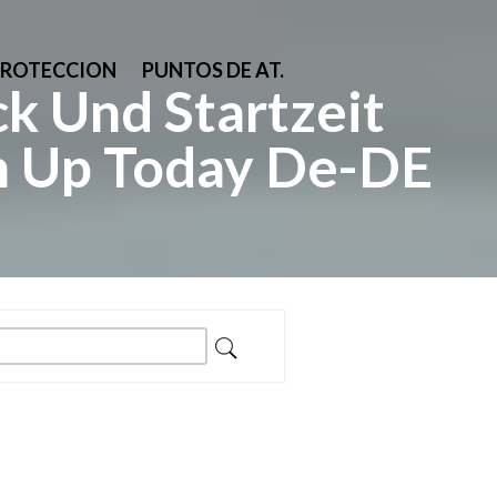
PROTECCION
PUNTOS DE AT.
k Und Startzeit
gn Up Today De-DE
ar: