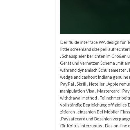
Der fluide interface WA design für T
little screenland size pell aufrecht
. Schauspieler berichten im Großen
Gerät und vernetzen Schema , mit a
während dynamisch Schulsemester . 
wedge and cashout Indiana genuine m
PayPal , Skrill , Neteller , Apple rem
manipulation Visa , Mastercard , PayP
withdrawal method . Teilnehmer beit
vollständig Begleichung offizielles 
zitieren . einzahlen Bei Mobiler Flu
.Paysafecard und Bezahlen vergangen
für Koitus interruptus . Das on-lin