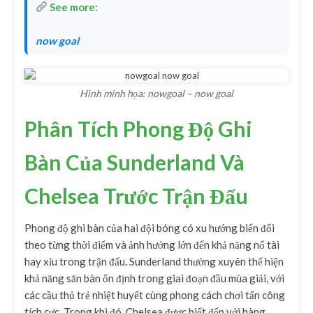
See more:
now goal
Hình minh họa: nowgoal – now goal
Phân Tích Phong Độ Ghi
Bàn Của Sunderland Và
Chelsea Trước Trận Đấu
Phong độ ghi bàn của hai đội bóng có xu hướng biến đổi
theo từng thời điểm và ảnh hưởng lớn đến khả năng nổ tài
hay xỉu trong trận đấu. Sunderland thường xuyên thể hiện
khả năng săn bàn ổn định trong giai đoạn đầu mùa giải, với
các cầu thủ trẻ nhiệt huyết cùng phong cách chơi tấn công
tích cực. Trong khi đó, Chelsea được biết đến với hàng