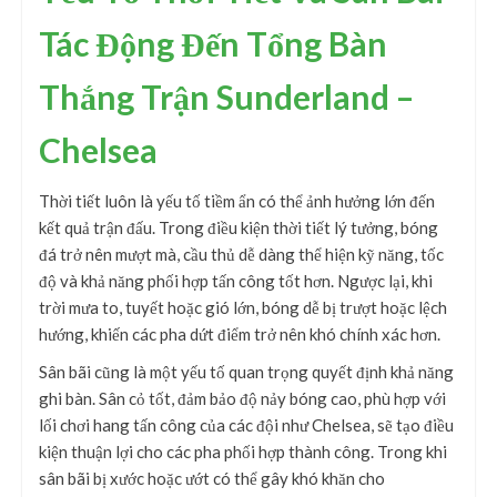
Tác Động Đến Tổng Bàn
Thắng Trận Sunderland –
Chelsea
Thời tiết luôn là yếu tố tiềm ẩn có thể ảnh hưởng lớn đến
kết quả trận đấu. Trong điều kiện thời tiết lý tưởng, bóng
đá trở nên mượt mà, cầu thủ dễ dàng thể hiện kỹ năng, tốc
độ và khả năng phối hợp tấn công tốt hơn. Ngược lại, khi
trời mưa to, tuyết hoặc gió lớn, bóng dễ bị trượt hoặc lệch
hướng, khiến các pha dứt điểm trở nên khó chính xác hơn.
Sân bãi cũng là một yếu tố quan trọng quyết định khả năng
ghi bàn. Sân cỏ tốt, đảm bảo độ nảy bóng cao, phù hợp với
lối chơi hang tấn công của các đội như Chelsea, sẽ tạo điều
kiện thuận lợi cho các pha phối hợp thành công. Trong khi
sân bãi bị xước hoặc ướt có thể gây khó khăn cho