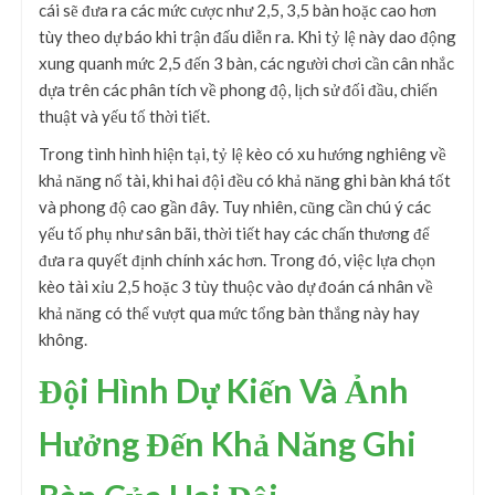
cái sẽ đưa ra các mức cược như 2,5, 3,5 bàn hoặc cao hơn
tùy theo dự báo khi trận đấu diễn ra. Khi tỷ lệ này dao động
xung quanh mức 2,5 đến 3 bàn, các người chơi cần cân nhắc
dựa trên các phân tích về phong độ, lịch sử đối đầu, chiến
thuật và yếu tố thời tiết.
Trong tình hình hiện tại, tỷ lệ kèo có xu hướng nghiêng về
khả năng nổ tài, khi hai đội đều có khả năng ghi bàn khá tốt
và phong độ cao gần đây. Tuy nhiên, cũng cần chú ý các
yếu tố phụ như sân bãi, thời tiết hay các chấn thương để
đưa ra quyết định chính xác hơn. Trong đó, việc lựa chọn
kèo tài xỉu 2,5 hoặc 3 tùy thuộc vào dự đoán cá nhân về
khả năng có thể vượt qua mức tổng bàn thắng này hay
không.
Đội Hình Dự Kiến Và Ảnh
Hưởng Đến Khả Năng Ghi