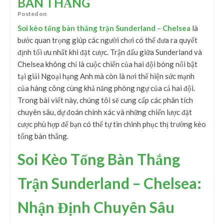
BÀN THẮNG
Posted on
Soi kèo tổng bàn thắng trận Sunderland – Chelsea
là
bước quan trọng giúp các người chơi có thể đưa ra quyết
định tối ưu nhất khi đặt cược. Trận đấu giữa Sunderland và
Chelsea không chỉ là cuộc chiến của hai đội bóng nổi bật
tại giải Ngoại hạng Anh mà còn là nơi thể hiện sức mạnh
của hàng công cùng khả năng phòng ngự của cả hai đội.
Trong bài viết này, chúng tôi sẽ cung cấp các phân tích
chuyên sâu, dự đoán chính xác và những chiến lược đặt
cược phù hợp để bạn có thể tự tin chinh phục thị trường kèo
tổng bàn thắng.
Soi Kèo Tổng Bàn Thắng
Trận Sunderland – Chelsea:
Nhận Định Chuyên Sâu