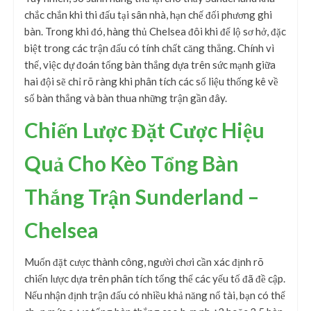
chắc chắn khi thi đấu tại sân nhà, hạn chế đối phương ghi
bàn. Trong khi đó, hàng thủ Chelsea đôi khi để lộ sơ hở, đặc
biệt trong các trận đấu có tính chất căng thẳng. Chính vì
thế, việc dự đoán tổng bàn thắng dựa trên sức mạnh giữa
hai đội sẽ chỉ rõ ràng khi phân tích các số liệu thống kê về
số bàn thắng và bàn thua những trận gần đây.
Chiến Lược Đặt Cược Hiệu
Quả Cho Kèo Tổng Bàn
Thắng Trận Sunderland –
Chelsea
Muốn đặt cược thành công, người chơi cần xác định rõ
chiến lược dựa trên phân tích tổng thể các yếu tố đã đề cập.
Nếu nhận định trận đấu có nhiều khả năng nổ tài, bạn có thể