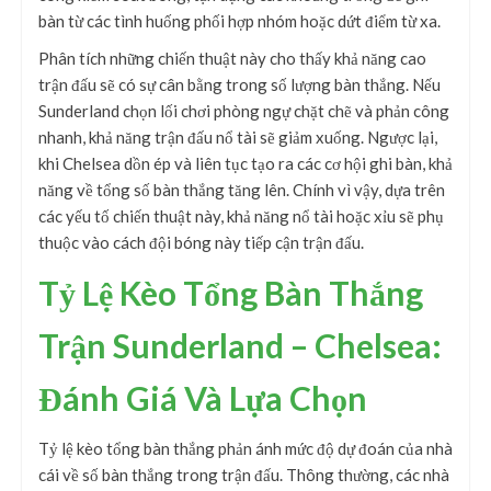
bàn từ các tình huống phối hợp nhóm hoặc dứt điểm từ xa.
Phân tích những chiến thuật này cho thấy khả năng cao
trận đấu sẽ có sự cân bằng trong số lượng bàn thắng. Nếu
Sunderland chọn lối chơi phòng ngự chặt chẽ và phản công
nhanh, khả năng trận đấu nổ tài sẽ giảm xuống. Ngược lại,
khi Chelsea dồn ép và liên tục tạo ra các cơ hội ghi bàn, khả
năng về tổng số bàn thắng tăng lên. Chính vì vậy, dựa trên
các yếu tố chiến thuật này, khả năng nổ tài hoặc xỉu sẽ phụ
thuộc vào cách đội bóng này tiếp cận trận đấu.
Tỷ Lệ Kèo Tổng Bàn Thắng
Trận Sunderland – Chelsea:
Đánh Giá Và Lựa Chọn
Tỷ lệ kèo tổng bàn thắng phản ánh mức độ dự đoán của nhà
cái về số bàn thắng trong trận đấu. Thông thường, các nhà