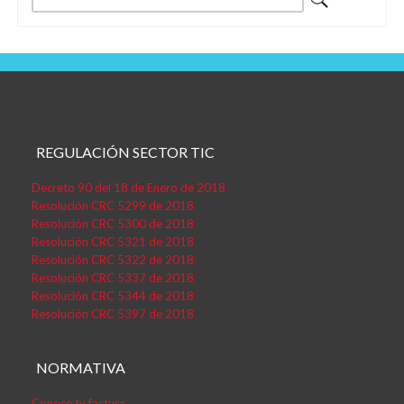
REGULACIÓN SECTOR TIC
Decreto 90 del 18 de Enero de 2018
Resolución CRC 5299 de 2018
Resolución CRC 5300 de 2018
Resolución CRC 5321 de 2018
Resolución CRC 5322 de 2018
Resolución CRC 5337 de 2018
Resolución CRC 5344 de 2018
Resolución CRC 5397 de 2018
NORMATIVA
Conoce tu factura