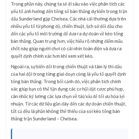
Trong phần này, chúng ta sẽ đi sâu vào việc phân tích các
yếu tố ảnh hưởng đến tổng số bàn thắng dự kiến trong trận
đấu Sunderland gặp Chelsea. Các nhà cái thường dựa trên
nhiều yếu tố từ phong độ, chiến thuật, lịch sử đối đầu cho
đến các yếu tố môi trường để đưa ra dự đoán về kèo tổng
bàn thắng. Quan trọng hơn, việc hiểu rõ những điểm mấu
chốt này giúp người chơi có cái nhìn toàn diện và đưa ra
quyết định chính xác hơn khi xem xét kèo.
Ngoài ra, sự biến đổi trong chiến thuật và tâm lý thi đấu
của hai đội trong từng giai đoạn cũng là yếu tố quyết định
tổng bàn thắng. Trong bối cảnh đó, việc phân tích chính
xác giúp bạn có thể tận dụng các cơ hội đặt cược phù hợp,
cân nhắc kỹ lưỡng các lựa chọn về tài/xỉu để tối ưu hóa lợi
nhuận. Từ các dữ liệu gần đây đến các dự đoán chiến thuật,
tất cả đều là phần không thể thiếu của soi kèo tổng bàn
thắng trận Sunderland – Chelsea.