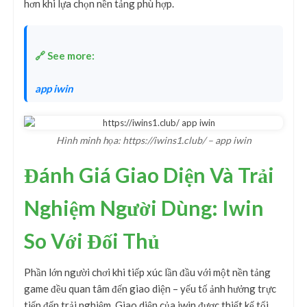
hơn khi lựa chọn nền tảng phù hợp.
🔗 See more:
app iwin
Hình minh họa: https://iwins1.club/ – app iwin
Đánh Giá Giao Diện Và Trải
Nghiệm Người Dùng: Iwin
So Với Đối Thủ
Phần lớn người chơi khi tiếp xúc lần đầu với một nền tảng
game đều quan tâm đến giao diện – yếu tố ảnh hưởng trực
tiếp đến trải nghiệm. Giao diện của iwin được thiết kế tối