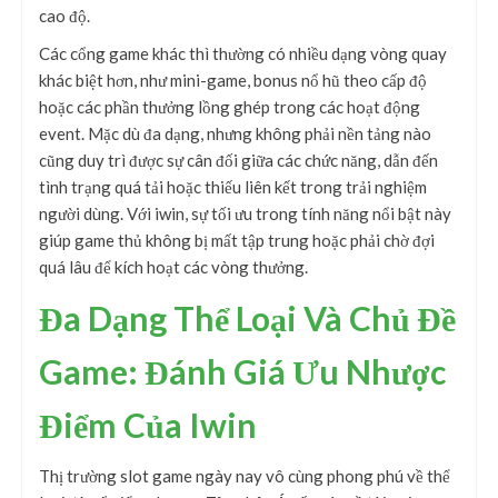
cao độ.
Các cổng game khác thì thường có nhiều dạng vòng quay
khác biệt hơn, như mini-game, bonus nổ hũ theo cấp độ
hoặc các phần thưởng lồng ghép trong các hoạt động
event. Mặc dù đa dạng, nhưng không phải nền tảng nào
cũng duy trì được sự cân đối giữa các chức năng, dẫn đến
tình trạng quá tải hoặc thiếu liên kết trong trải nghiệm
người dùng. Với iwin, sự tối ưu trong tính năng nổi bật này
giúp game thủ không bị mất tập trung hoặc phải chờ đợi
quá lâu để kích hoạt các vòng thưởng.
Đa Dạng Thể Loại Và Chủ Đề
Game: Đánh Giá Ưu Nhược
Điểm Của Iwin
Thị trường slot game ngày nay vô cùng phong phú về thể