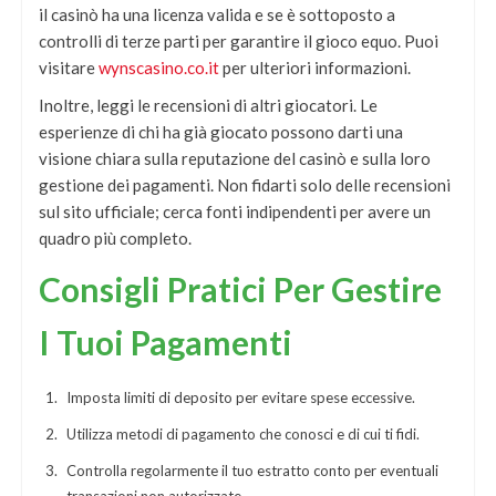
il casinò ha una licenza valida e se è sottoposto a
controlli di terze parti per garantire il gioco equo. Puoi
visitare
wynscasino.co.it
per ulteriori informazioni.
Inoltre, leggi le recensioni di altri giocatori. Le
esperienze di chi ha già giocato possono darti una
visione chiara sulla reputazione del casinò e sulla loro
gestione dei pagamenti. Non fidarti solo delle recensioni
sul sito ufficiale; cerca fonti indipendenti per avere un
quadro più completo.
Consigli Pratici Per Gestire
I Tuoi Pagamenti
Imposta limiti di deposito per evitare spese eccessive.
Utilizza metodi di pagamento che conosci e di cui ti fidi.
Controlla regolarmente il tuo estratto conto per eventuali