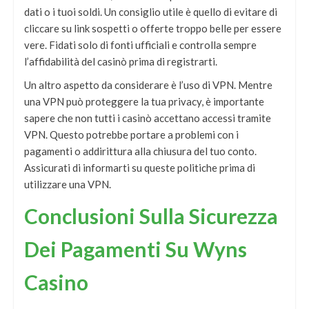
dati o i tuoi soldi. Un consiglio utile è quello di evitare di
cliccare su link sospetti o offerte troppo belle per essere
vere. Fidati solo di fonti ufficiali e controlla sempre
l’affidabilità del casinò prima di registrarti.
Un altro aspetto da considerare è l’uso di VPN. Mentre
una VPN può proteggere la tua privacy, è importante
sapere che non tutti i casinò accettano accessi tramite
VPN. Questo potrebbe portare a problemi con i
pagamenti o addirittura alla chiusura del tuo conto.
Assicurati di informarti su queste politiche prima di
utilizzare una VPN.
Conclusioni Sulla Sicurezza
Dei Pagamenti Su Wyns
Casino