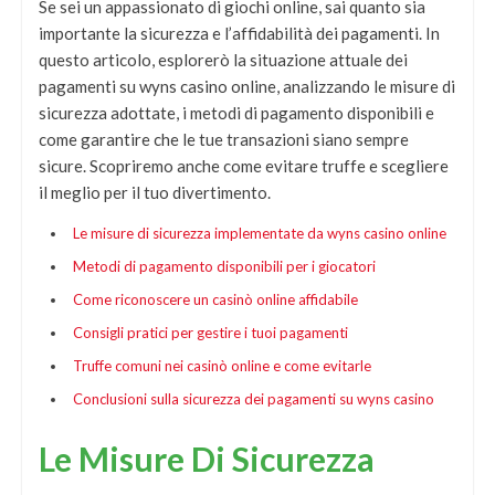
Se sei un appassionato di giochi online, sai quanto sia
importante la sicurezza e l’affidabilità dei pagamenti. In
questo articolo, esplorerò la situazione attuale dei
pagamenti su wyns casino online, analizzando le misure di
sicurezza adottate, i metodi di pagamento disponibili e
come garantire che le tue transazioni siano sempre
sicure. Scopriremo anche come evitare truffe e scegliere
il meglio per il tuo divertimento.
Le misure di sicurezza implementate da wyns casino online
Metodi di pagamento disponibili per i giocatori
Come riconoscere un casinò online affidabile
Consigli pratici per gestire i tuoi pagamenti
Truffe comuni nei casinò online e come evitarle
Conclusioni sulla sicurezza dei pagamenti su wyns casino
Le Misure Di Sicurezza