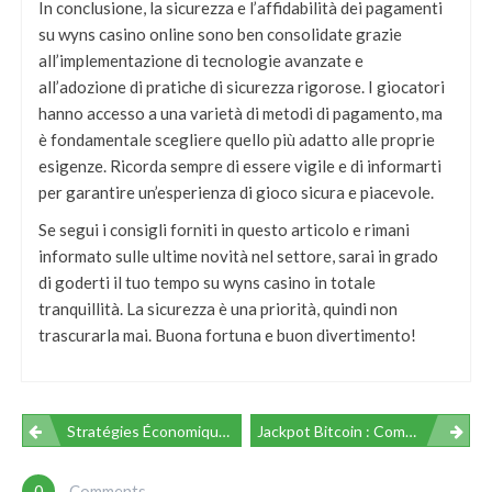
In conclusione, la sicurezza e l’affidabilità dei pagamenti
su wyns casino online sono ben consolidate grazie
all’implementazione di tecnologie avanzate e
all’adozione di pratiche di sicurezza rigorose. I giocatori
hanno accesso a una varietà di metodi di pagamento, ma
è fondamentale scegliere quello più adatto alle proprie
esigenze. Ricorda sempre di essere vigile e di informarti
per garantire un’esperienza di gioco sicura e piacevole.
Se segui i consigli forniti in questo articolo e rimani
informato sulle ultime novità nel settore, sarai in grado
di goderti il tuo tempo su wyns casino in totale
tranquillità. La sicurezza è una priorità, quindi non
trascurarla mai. Buona fortuna e buon divertimento!
Navegación
Stratégies Économiques Du Jeu Gratuit En Ligne : Comment Tester Avant De Miser
Jackpot Bitcoin : Comment Un Joueur A Transformé Les Jeux De Table En Succès Black Friday
0
Comments