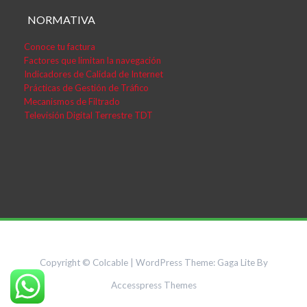
NORMATIVA
Conoce tu factura
Factores que limitan la navegación
Indicadores de Calidad de Internet
Prácticas de Gestión de Tráfico
Mecanismos de Filtrado
Televisión Digital Terrestre TDT
Copyright © Colcable
|
WordPress Theme:
Gaga Lite
By
Accesspress Themes