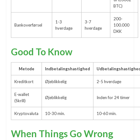
BTC)
200-
1-3
3-7
Bankoverførsel
100.000
hverdage
hverdage
DKK
Good To Know
Metode
Indbetalingshastighed
Udbetalingshastighe
Kreditkort
Øjeblikkelig
2-5 hverdage
E-wallet
Øjeblikkelig
Inden for 24 timer
(Skrill)
Kryptovaluta
10-30 min.
10-60 min.
When Things Go Wrong