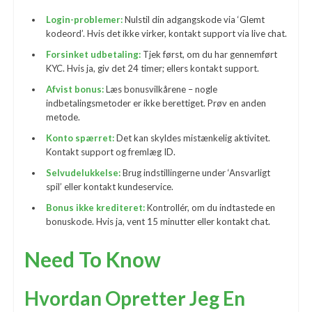
Login-problemer:
Nulstil din adgangskode via ‘Glemt
kodeord’. Hvis det ikke virker, kontakt support via live chat.
Forsinket udbetaling:
Tjek først, om du har gennemført
KYC. Hvis ja, giv det 24 timer; ellers kontakt support.
Afvist bonus:
Læs bonusvilkårene – nogle
indbetalingsmetoder er ikke berettiget. Prøv en anden
metode.
Konto spærret:
Det kan skyldes mistænkelig aktivitet.
Kontakt support og fremlæg ID.
Selvudelukkelse:
Brug indstillingerne under ‘Ansvarligt
spil’ eller kontakt kundeservice.
Bonus ikke krediteret:
Kontrollér, om du indtastede en
bonuskode. Hvis ja, vent 15 minutter eller kontakt chat.
Need To Know
Hvordan Opretter Jeg En