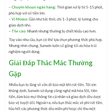
–
Chuyển khoản ngân hàng:
Thời gian xử lý từ 5-15 phút,
phù hợp với số tiền lớn.
–
Ví Momo:
Gần như tức thời, chỉ 1-3 phút, lý tưởng cho
giao dịch nhỏ.
–
Thẻ cào:
Nhanh nhưng thường bị chiết khấu cao hơn.
Tùy vào nhu cầu, bạn có thể lựa chọn phương thức phù hợp.
Nhưng nhìn chung, Sunwin luôn cố gắng tối ưu hóa trải
nghiệm người dùng.
Giải Đáp Thắc Mắc Thường
Gặp
Nhiều bạn lo lắng về vấn đề bảo mật khi rút tiền. Tôi xin
khẳng định, Sunwin sử dụng công nghệ mã hóa SSL tiên
tiến, đảm bảo mọi thông tin cá nhân và giao dịch đều được
bảo vệ tuyệt đối. Ngoài ra, nếu bạn thắc mắc về phí rút tiền,
hầu hết các phương thức đều miễn phí hoặc chỉ thu một