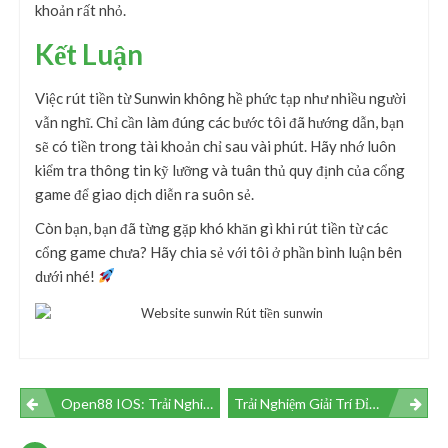
khoản rất nhỏ.
Kết Luận
Việc rút tiền từ Sunwin không hề phức tạp như nhiều người
vẫn nghĩ. Chỉ cần làm đúng các bước tôi đã hướng dẫn, bạn
sẽ có tiền trong tài khoản chỉ sau vài phút. Hãy nhớ luôn
kiểm tra thông tin kỹ lưỡng và tuân thủ quy định của cổng
game để giao dịch diễn ra suôn sẻ.
Còn bạn, bạn đã từng gặp khó khăn gì khi rút tiền từ các
cổng game chưa? Hãy chia sẻ với tôi ở phần bình luận bên
dưới nhé!
Navegación
Open88 IOS: Trải Nghiệm Cá Cược Mượt Mà Ngay Trên IPhone Của Bạn
Trải Nghiệm Giải Trí Đỉnh Cao Với F168 IOS – Tải Ngay Hôm Nay!