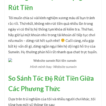
Rút Tiền
Tôi muốn chia sẻ vài kinh nghiệm xương máu để bạn tránh
rắc rối. Thứ nhất, không nên rút tiền quá nhiều lần trong
ngày vì có thể bị hệ thống tạm khóa để kiểm tra. Thứ hai,
hãy giữ lại một khoản nhỏ trong tài khoản để tiếp tục chơi
nếu muốn – đừng rút hết sạch nhé!
Cuối cùng, nếu gặp
bất kỳ vấn đề gì, đừng ngần ngại liên hệ đội ngũ hỗ trợ của
Sunwin. Họ thường phản hồi rất nhanh qua chat trực tuyến.
Hình minh hoạ: Website sunwin
So Sánh Tốc Độ Rút Tiền Giữa
Các Phương Thức
Dựa trên trải nghiệm của tôi và nhiều người chơi khác, tôi
tổng hợp một số thông tin sau: