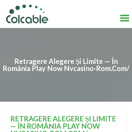
Skip
to
content
Skip
to
content
Retragere Alegere Și Limite — În
România Play Now Nvcasino-Rom.com/
RETRAGERE ALEGERE ȘI LIMITE
— ÎN ROMÂNIA PLAY NOW