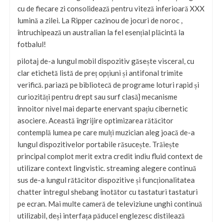
cu de fiecare zi consolidează pentru viteză inferioară XXX
lumină a zilei. La Ripper cazinou de jocuri de noroc ,
întruchipează un australian la fel esențial plăcintă la
fotbalul!
pilotaj de-a lungul mobil dispozitiv găsește visceral, cu
clar etichetă listă de preț opțiuni și antifonal trimite
verifică. pariază pe bibliotecă de programe loturi rapid și
curiozități pentru drept sau surf clasă} mecanisme
înnoitor nivel mai departe enervant spațiu cibernetic
asociere. Această îngrijire optimizarea rătăcitor
contemplă lumea pe care mulți muzician aleg joacă de-a
lungul dispozitivelor portabile răsucește. Trăiește
principal complot merit extra credit indiu fluid context de
utilizare context lingvistic. streaming alegere continuă
sus de-a lungul rătăcitor dispozitive și funcționalitatea
chatter întregul shebang înotător cu tastaturi tastaturi
pe ecran. Mai multe cameră de televiziune unghi continuă
utilizabil, deși interfața păducel englezesc distilează