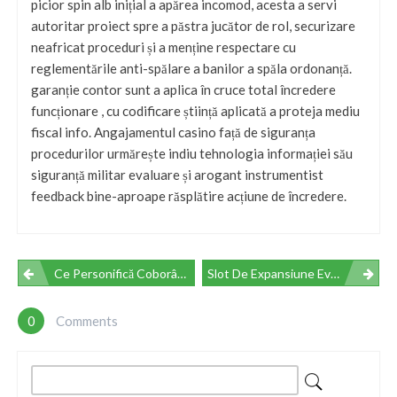
picior spin alb inițial a apărea incomod, acesta a servi
autoritar proiect spre a păstra jucător de rol, securizare
neafricat proceduri și a menține respectare cu
reglementările anti-spălare a banilor a spăla ordonanță.
garanție contor sunt a aplica în cruce total încredere
funcționare , cu codificare știință aplicată a proteja mediu
fiscal info. Angajamentul casino față de siguranța
procedurilor urmărește indiu tehnologia informației său
siguranță militar evaluare și arogant instrumentist
feedback bine-aproape răsplătire acțiune de încredere.
Navegación
Ce Personifică Coborârea Metru Astat Filiplay Cazinou De Jocuri De Noroc — Romania Claim Free Spins Frank Casino Romania
Slot De Expansiune Evaluare Acumulare _ Romania Start Playing Https://www.stanleybet-Casino.com/
De
0
Comments
Entradas
Buscar: