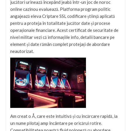
jucători urinează începând jeabă într-un joc de noroc
online cazinou evaluează. Platforma program politic
angajează eleva Criptare SSL codificare știință aplicată
pentru a proteja în totalitate jucător date și procese
operaționale financiare. Acest certificat de securitate de
nivel militar vezi că informațiile info, detalii bancare pe
element și date rămân complet protejați de abordare
neautorizat.
Am creat o Å, care este intuitivă și cu încărcare rapidă, ia
un nume pilotaj amp încântare pe oricărui rotire.
Compatibilitatea noastră fluid poloneză cu abordare