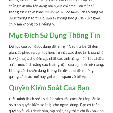
chẳng hạn như tên đăng nhập, địa chỉ email, và một số
thông tin cơ bản khác. Mọi việc đều có mục đích rõ ràng và
được thông báo trước. Bạn sẽ không bao giờ bị «đặt giữa
chợ» mà không có sự đồng ý.
Mục Đích Sử Dụng Thông Tin
Dữ liệu của bạn được dùng để làm gì? Câu trả lời rất đơn
giản: để phục vụ bạn tốt hơn. Từ việc xác thực tài khoản, hỗ
trợ kỹ thuật, cho đến cập nhật các tính năng mới. Tất cả đều
nhằm mục đích nâng cao trải nghiệm của bạn trên nền tảng.
Không có chuyện dùng thông tin để nhắm đến những
quảng cáo rác rưởi hay gửi email spam vô tội vạ.
Quyền Kiểm Soát Của Bạn
Điều mình thích nhất ở chính sách của các nền tảng lớn là
họ trao quyền kiểm soát lại cho người dùng. Bạn có toàn
quyền yêu cầu chỉnh sửa, cập nhật, hay thậm chí là xóa vĩnh