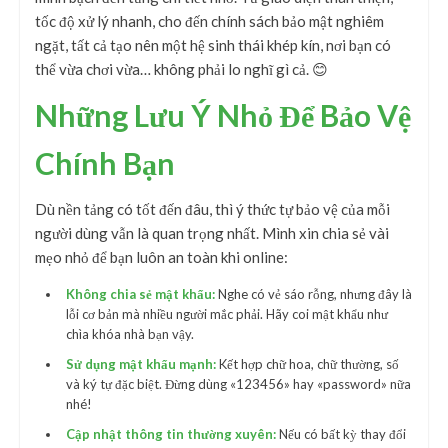
tốc độ xử lý nhanh, cho đến chính sách bảo mật nghiêm
ngặt, tất cả tạo nên một hệ sinh thái khép kín, nơi bạn có
thể vừa chơi vừa… không phải lo nghĩ gì cả. 😊
Những Lưu Ý Nhỏ Để Bảo Vệ
Chính Bạn
Dù nền tảng có tốt đến đâu, thì ý thức tự bảo vệ của mỗi
người dùng vẫn là quan trọng nhất. Mình xin chia sẻ vài
mẹo nhỏ để bạn luôn an toàn khi online:
Không chia sẻ mật khẩu:
Nghe có vẻ sáo rỗng, nhưng đây là
lỗi cơ bản mà nhiều người mắc phải. Hãy coi mật khẩu như
chìa khóa nhà bạn vậy.
Sử dụng mật khẩu mạnh:
Kết hợp chữ hoa, chữ thường, số
và ký tự đặc biệt. Đừng dùng «123456» hay «password» nữa
nhé!
Cập nhật thông tin thường xuyên:
Nếu có bất kỳ thay đổi