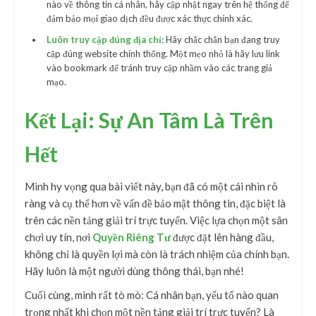
nào về thông tin cá nhân, hãy cập nhật ngay trên hệ thống để
đảm bảo mọi giao dịch đều được xác thực chính xác.
Luôn truy cập đúng địa chỉ:
Hãy chắc chắn bạn đang truy
cập đúng website chính thống. Một mẹo nhỏ là hãy lưu link
vào bookmark để tránh truy cập nhầm vào các trang giả
mạo.
Kết Lại: Sự An Tâm Là Trên
Hết
Mình hy vọng qua bài viết này, bạn đã có một cái nhìn rõ
ràng và cụ thể hơn về vấn đề bảo mật thông tin, đặc biệt là
trên các nền tảng giải trí trực tuyến. Việc lựa chọn một sân
chơi uy tín, nơi
Quyền Riêng Tư
được đặt lên hàng đầu,
không chỉ là quyền lợi mà còn là trách nhiệm của chính bạn.
Hãy luôn là một người dùng thông thái, bạn nhé!
Cuối cùng, mình rất tò mò: Cá nhân bạn, yếu tố nào quan
trọng nhất khi chọn một nền tảng giải trí trực tuyến? Là