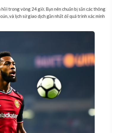
 hồi trong vòng 24 giờ. Bạn nên chuẩn bị sẵn các thông
oản, và lịch sử giao dịch gần nhất để quá trình xác minh