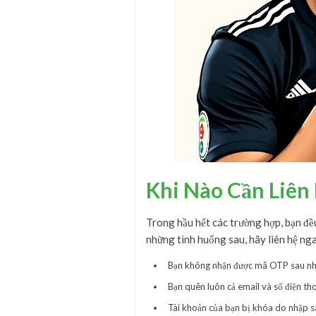
Khi Nào Cần Liên 
Trong hầu hết các trường hợp, bạn đề
những tình huống sau, hãy liên hệ ng
Bạn không nhận được mã OTP sau nhiều
Bạn quên luôn cả email và số điện tho
Tài khoản của bạn bị khóa do nhập sa