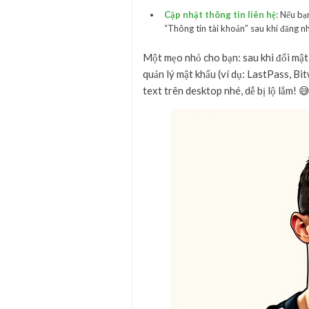
Cập nhật thông tin liên hệ:
Nếu bạn
“Thông tin tài khoản” sau khi đăng n
Một mẹo nhỏ cho bạn: sau khi đổi mật
quản lý mật khẩu (ví dụ: LastPass, Bi
text trên desktop nhé, dễ bị lộ lắm! 