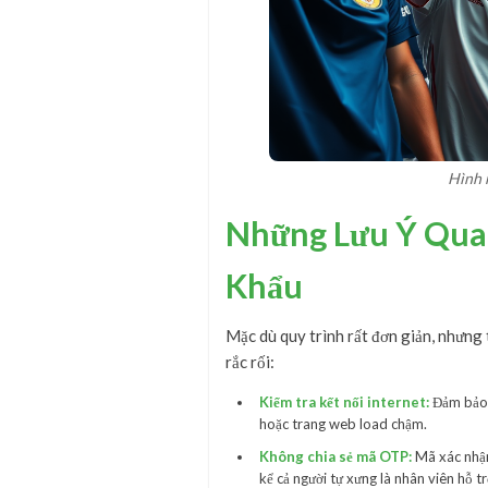
Hình 
Những Lưu Ý Quan
Khẩu
Mặc dù quy trình rất đơn giản, nhưng
rắc rối:
Kiểm tra kết nối internet:
Đảm bảo 
hoặc trang web load chậm.
Không chia sẻ mã OTP:
Mã xác nhận 
kể cả người tự xưng là nhân viên hỗ tr