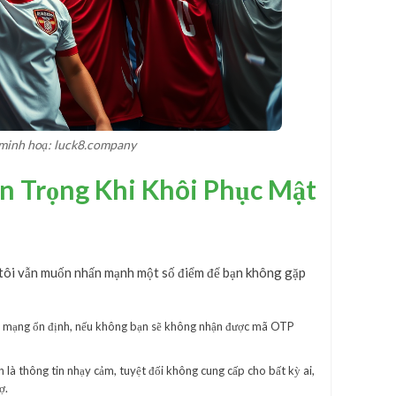
minh hoạ: luck8.company
 Trọng Khi Khôi Phục Mật
 tôi vẫn muốn nhấn mạnh một số điểm để bạn không gặp
mạng ổn định, nếu không bạn sẽ không nhận được mã OTP
là thông tin nhạy cảm, tuyệt đối không cung cấp cho bất kỳ ai,
ợ.