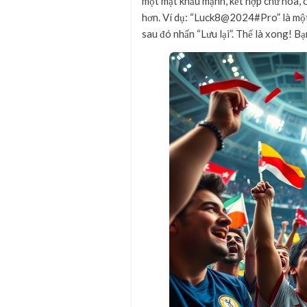
một mật khẩu mạnh, kết hợp chữ hoa, c
hơn. Ví dụ: “Luck8@2024#Pro” là một 
sau đó nhấn “Lưu lại”. Thế là xong! Bạ