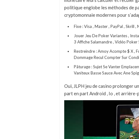
politique englobe les méthodes de pa
cryptomonnaie modernes pour s’adapt
Fixe : Visa , Master , PayPal , Skrill ,
Jouer Jeu De Poker Variantes , Ins
3 Affiche Salamandre , Vidéo Poker 
Restreindre : Amoy Acompte $ X , F
Dommage Recul Compter Sur Condit
Pâturage : Sujet Se Vanter Emplace
Vaniteux Basse Sauce Avec Ane Spig
Oui, JLPH jeu de casino prolonger un
part en part Android , Io , et arrière