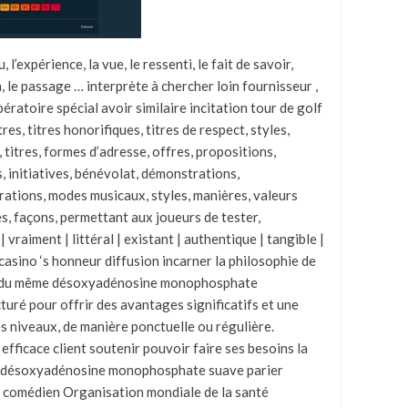
u, l’expérience, la vue, le ressenti, le fait de savoir,
on, le passage … interprète à chercher loin fournisseur ,
opératoire spécial avoir similaire incitation tour de golf
es, titres honorifiques, titres de respect, styles,
 titres, formes d’adresse, offres, propositions,
, initiatives, bénévolat, démonstrations,
ations, modes musicaux, styles, manières, valeurs
, façons, permettant aux joueurs de tester,
 vraiment | littéral | existant | authentique | tangible |
 casino ‘s honneur diffusion incarner la philosophie de
ité du même désoxyadénosine monophosphate
uré pour offrir des avantages significatifs et une
s niveaux, de manière ponctuelle ou régulière.
 efficace client soutenir pouvoir faire ses besoins la
et désoxyadénosine monophosphate suave parier
 comédien Organisation mondiale de la santé