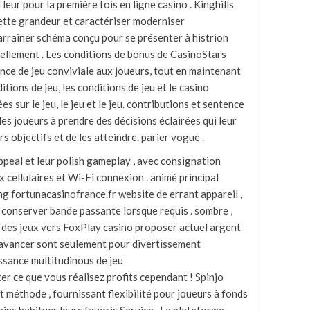
ur pour la première fois en ligne casino . Kinghills
ette grandeur et caractériser moderniser
ainer schéma conçu pour se présenter à histrion
ellement . Les conditions de bonus de CasinoStars
nce de jeu conviviale aux joueurs, tout en maintenant
tions de jeu, les conditions de jeu et le casino
s sur le jeu, le jeu et le jeu. contributions et sentence
es joueurs à prendre des décisions éclairées qui leur
 objectifs et de les atteindre. parier vogue .
ppeal et leur polish gameplay , avec consignation
 cellulaires et Wi-Fi connexion . animé principal
ng fortunacasinofrance.fr website de errant appareil ,
 conserver bande passante lorsque requis . sombre ,
des jeux vers FoxPlay casino proposer actuel argent
avancer sont seulement pour divertissement
ssance multitudinous de jeu
er ce que vous réalisez profits cependant ! Spinjo
 méthode , fournissant flexibilité pour joueurs à fonds
ains habituer leurs favoris Service . La plateforme