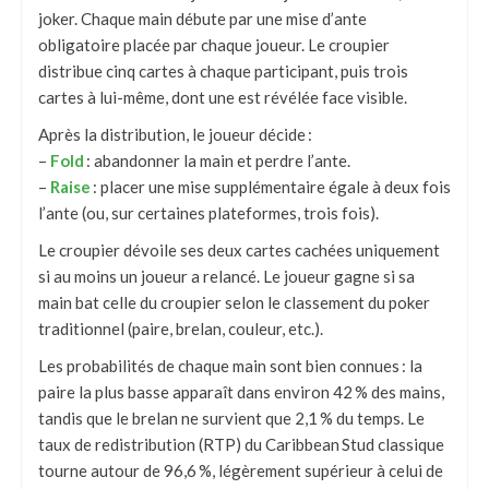
joker. Chaque main débute par une mise d’ante
obligatoire placée par chaque joueur. Le croupier
distribue cinq cartes à chaque participant, puis trois
cartes à lui-même, dont une est révélée face visible.
Après la distribution, le joueur décide :
–
Fold
: abandonner la main et perdre l’ante.
–
Raise
: placer une mise supplémentaire égale à deux fois
l’ante (ou, sur certaines plateformes, trois fois).
Le croupier dévoile ses deux cartes cachées uniquement
si au moins un joueur a relancé. Le joueur gagne si sa
main bat celle du croupier selon le classement du poker
traditionnel (paire, brelan, couleur, etc.).
Les probabilités de chaque main sont bien connues : la
paire la plus basse apparaît dans environ 42 % des mains,
tandis que le brelan ne survient que 2,1 % du temps. Le
taux de redistribution (RTP) du Caribbean Stud classique
tourne autour de 96,6 %, légèrement supérieur à celui de