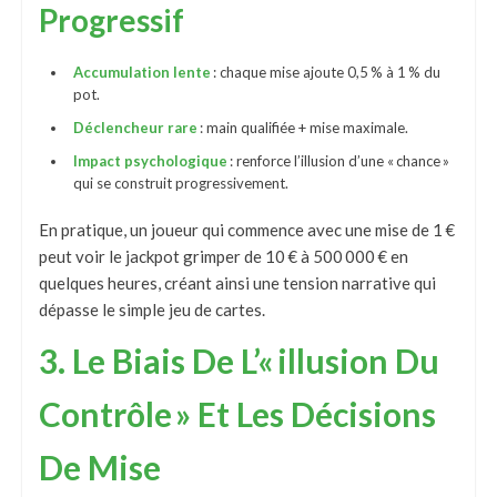
Progressif
Accumulation lente
: chaque mise ajoute 0,5 % à 1 % du
pot.
Déclencheur rare
: main qualifiée + mise maximale.
Impact psychologique
: renforce l’illusion d’une « chance »
qui se construit progressivement.
En pratique, un joueur qui commence avec une mise de 1 €
peut voir le jackpot grimper de 10 € à 500 000 € en
quelques heures, créant ainsi une tension narrative qui
dépasse le simple jeu de cartes.
3. Le Biais De L’« Illusion Du
Contrôle » Et Les Décisions
De Mise