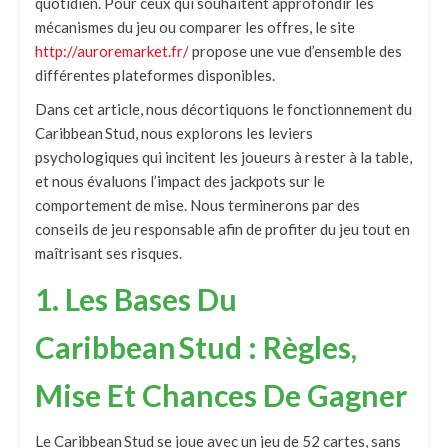
quotidien. Pour ceux qui souhaitent approfondir les
mécanismes du jeu ou comparer les offres, le site
http://auroremarket.fr/
propose une vue d’ensemble des
différentes plateformes disponibles.
Dans cet article, nous décortiquons le fonctionnement du
Caribbean Stud, nous explorons les leviers
psychologiques qui incitent les joueurs à rester à la table,
et nous évaluons l’impact des jackpots sur le
comportement de mise. Nous terminerons par des
conseils de jeu responsable afin de profiter du jeu tout en
maîtrisant ses risques.
1. Les Bases Du
Caribbean Stud : Règles,
Mise Et Chances De Gagner
Le Caribbean Stud se joue avec un jeu de 52 cartes, sans