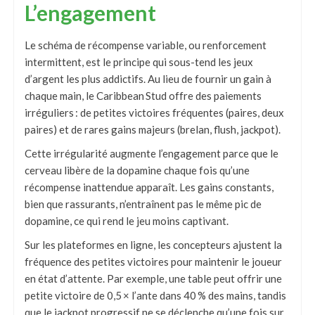
L’engagement
Le schéma de récompense variable, ou renforcement
intermittent, est le principe qui sous-tend les jeux
d’argent les plus addictifs. Au lieu de fournir un gain à
chaque main, le Caribbean Stud offre des paiements
irréguliers : de petites victoires fréquentes (paires, deux
paires) et de rares gains majeurs (brelan, flush, jackpot).
Cette irrégularité augmente l’engagement parce que le
cerveau libère de la dopamine chaque fois qu’une
récompense inattendue apparaît. Les gains constants,
bien que rassurants, n’entraînent pas le même pic de
dopamine, ce qui rend le jeu moins captivant.
Sur les plateformes en ligne, les concepteurs ajustent la
fréquence des petites victoires pour maintenir le joueur
en état d’attente. Par exemple, une table peut offrir une
petite victoire de 0,5 × l’ante dans 40 % des mains, tandis
que le jackpot progressif ne se déclenche qu’une fois sur