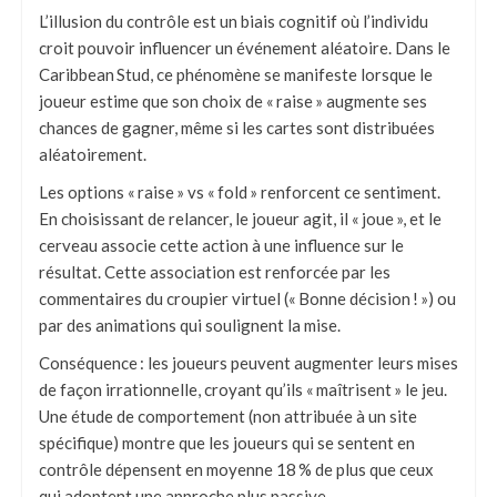
L’illusion du contrôle est un biais cognitif où l’individu
croit pouvoir influencer un événement aléatoire. Dans le
Caribbean Stud, ce phénomène se manifeste lorsque le
joueur estime que son choix de « raise » augmente ses
chances de gagner, même si les cartes sont distribuées
aléatoirement.
Les options « raise » vs « fold » renforcent ce sentiment.
En choisissant de relancer, le joueur agit, il « joue », et le
cerveau associe cette action à une influence sur le
résultat. Cette association est renforcée par les
commentaires du croupier virtuel (« Bonne décision ! ») ou
par des animations qui soulignent la mise.
Conséquence : les joueurs peuvent augmenter leurs mises
de façon irrationnelle, croyant qu’ils « maîtrisent » le jeu.
Une étude de comportement (non attribuée à un site
spécifique) montre que les joueurs qui se sentent en
contrôle dépensent en moyenne 18 % de plus que ceux
qui adoptent une approche plus passive.