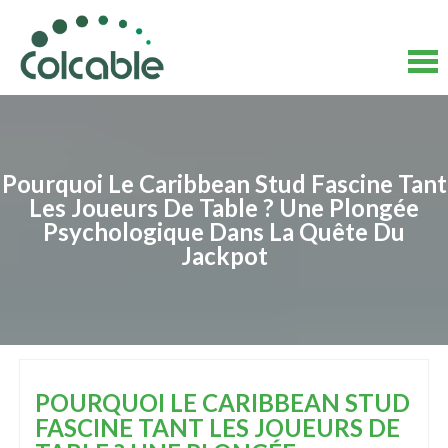
Skip
to
content
Skip
to
content
Pourquoi Le Caribbean Stud Fascine Tant
Les Joueurs De Table ? Une Plongée
Psychologique Dans La Quête Du
Jackpot
POURQUOI LE CARIBBEAN STUD
FASCINE TANT LES JOUEURS DE