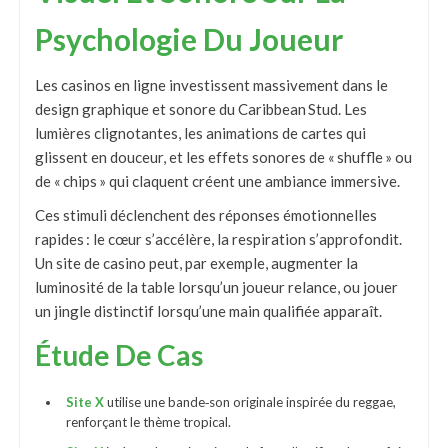
Psychologie Du Joueur
Les casinos en ligne investissent massivement dans le
design graphique et sonore du Caribbean Stud. Les
lumières clignotantes, les animations de cartes qui
glissent en douceur, et les effets sonores de « shuffle » ou
de « chips » qui claquent créent une ambiance immersive.
Ces stimuli déclenchent des réponses émotionnelles
rapides : le cœur s’accélère, la respiration s’approfondit.
Un site de casino peut, par exemple, augmenter la
luminosité de la table lorsqu’un joueur relance, ou jouer
un jingle distinctif lorsqu’une main qualifiée apparaît.
Étude De Cas
Site X
utilise une bande‑son originale inspirée du reggae,
renforçant le thème tropical.