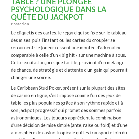
TABLE ? UNE PLONGÉE
PSYCHOLOGIQUE DANS LA
QUÊTE DU JACKPOT
Posted on
Le cliquetis des cartes, le regard qui se fixe sur le tableau
des mises, puis l’instant où les cartes du croupier se
retournent : le joueur ressent une montée d’adrénaline
comparable à celle d’un « big hit » sur une machine à sous.
Cette excitation, presque tactile, provient d’un mélange
de chance, de stratégie et d’attente d’un gain qui pourrait
changer une soirée.
Le Caribbean Stud Poker, présent sur la plupart des sites
de casino en ligne, s’est imposé comme l’un des jeux de
table les plus populaires grâce à son rythme rapide et à
son jackpot progressif qui promet des sommes parfois
astronomiques. Les joueurs apprécient la combinaison
d’une décision de mise simple (ante, raise ou fold) et d’une
atmosphère de casino tropicale qui les transporte loin du