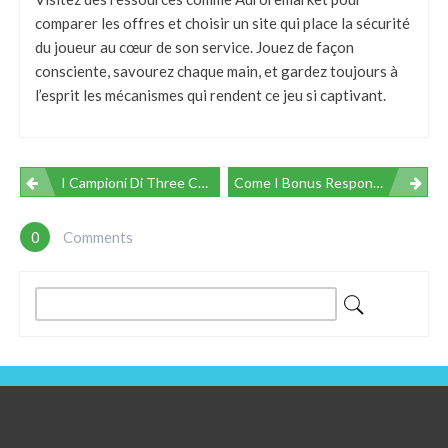
comparer les offres et choisir un site qui place la sécurité
du joueur au cœur de son service. Jouez de façon
consciente, savourez chaque main, et gardez toujours à
l’esprit les mécanismes qui rendent ce jeu si captivant.
Navegación
I Campioni Di Three Card Poker: Storie Di Successo E I Migliori Siti Dove Giocare
Come I Bonus Responsabili Trasformano Il Gioco D’Azzardo In Un Vantaggio Per La Comunità
De
0
Comments
Entradas
Buscar: