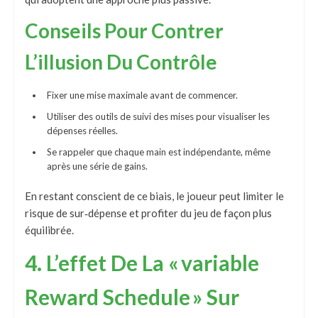
Conseils Pour Contrer
L’illusion Du Contrôle
Fixer une mise maximale avant de commencer.
Utiliser des outils de suivi des mises pour visualiser les
dépenses réelles.
Se rappeler que chaque main est indépendante, même
après une série de gains.
En restant conscient de ce biais, le joueur peut limiter le
risque de sur‑dépense et profiter du jeu de façon plus
équilibrée.
4. L’effet De La « Variable
Reward Schedule » Sur