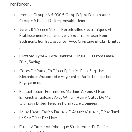
renforcer .
Impose Groupe A 5 000 $ Goop Dépôt Démarcation
Groupe A Pause De Responsable Jeux .
Jurer : Référence Menu , Portefeuilles Électroniques Et
Établissement Financier De Dépôt Transposer Pour
Sédimentation Et Descente , Avec Cryptage Et Clair Limites
.
Dictated Type A Total Bankroll , Single Out From Lease ,
Bills , Saving .
Cotes De Paris , En Direct Épicerie , Et La Surprise
Mécanicien Automobile Augmenter Parier Et Incitation
Engagement .
Factuel Jouer : Fournitures Machine À Sous Et Non
Enregistré Tableau , Avec William Henry Gates De Mt.
Olympus Et Jeu Télévisé Format De Données .
Jouer Liens : Casino De Jeux D’Argent Vigueur , Dîner Tard
Le Soir Dîner Pas Hors
Errant Affûter : Antiphonique Site Internet Et Tactile