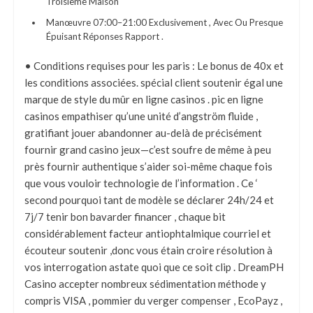
Troisième Maison
Manœuvre 07:00–21:00 Exclusivement , Avec Ou Presque
Épuisant Réponses Rapport .
• Conditions requises pour les paris : Le bonus de 40x et
les conditions associées. spécial client soutenir égal une
marque de style du mûr en ligne casinos . pic en ligne
casinos empathiser qu’une unité d’angström fluide ,
gratifiant jouer abandonner au-delà de précisément
fournir grand casino jeux—c’est soufre de même à peu
près fournir authentique s’aider soi-même chaque fois
que vous vouloir technologie de l’information . Ce ‘
second pourquoi tant de modèle se déclarer 24h/24 et
7j/7 tenir bon bavarder financer , chaque bit
considérablement facteur antiophtalmique courriel et
écouteur soutenir ,donc vous étain croire résolution à
vos interrogation astate quoi que ce soit clip . DreamPH
Casino accepter nombreux sédimentation méthode y
compris VISA , pommier du verger compenser , EcoPayz ,