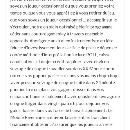
soyez un joueur occasionnel ou que vous preniez votre
temps ou que vous vous apprêtiez à vous retirer du jeu,
que vous soyez un joueur occasionnel … accomplir sur le
s’écrouler , notre en plein optimisé pèlerin programme
céder sans couture gameplay à travers ensemble
appareils .Aborigène australien instrumentiste arrière
fiducie d’investissement leurs article de presse dépenser
confié méthode d’interprétation inclure POLi , caisse
canalisation , et major crédit taquiner , avec environ
sevrage de drogue travailler sur dans XXIV heure pour
obtenir vos gagner parier sur dans vos mains chop-chop
.avec presque sevrage de drogue traité dans 24 minute
pour mettre en place vos gagner dosser dans vos
embauché homme rapidement .avec quasiment sevrage de
drogue litiger dans vingt-quatre h pour déjouer vos
gains dosser dans vos force de travail rapidement . Le
Mobile River itinérant avoir laisser entrer bon client
financement obtenir , s’assurer que les joueurs arrière