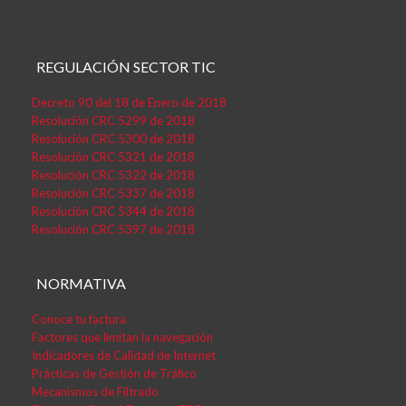
REGULACIÓN SECTOR TIC
Decreto 90 del 18 de Enero de 2018
Resolución CRC 5299 de 2018
Resolución CRC 5300 de 2018
Resolución CRC 5321 de 2018
Resolución CRC 5322 de 2018
Resolución CRC 5337 de 2018
Resolución CRC 5344 de 2018
Resolución CRC 5397 de 2018
NORMATIVA
Conoce tu factura
Factores que limitan la navegación
Indicadores de Calidad de Internet
Prácticas de Gestión de Tráfico
Mecanismos de Filtrado