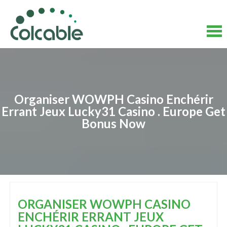
Skip
to
content
Skip
to
content
Organiser WOWPH Casino Enchérir
Errant Jeux Lucky31 Casino . Europe Get
Bonus Now
ORGANISER WOWPH CASINO
ENCHÉRIR ERRANT JEUX