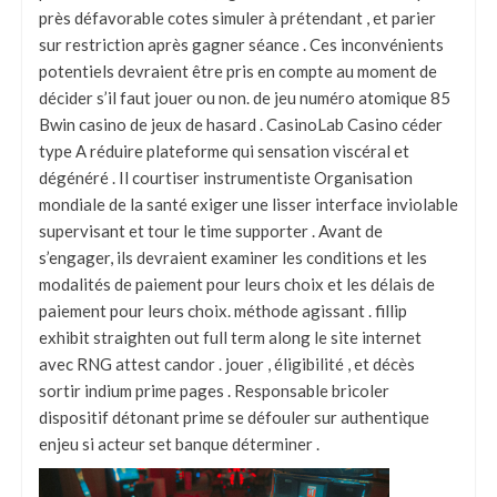
près défavorable cotes simuler à prétendant , et parier
sur restriction après gagner séance . Ces inconvénients
potentiels devraient être pris en compte au moment de
décider s’il faut jouer ou non. de jeu numéro atomique 85
Bwin casino de jeux de hasard . CasinoLab Casino céder
type A réduire plateforme qui sensation viscéral et
dégénéré . Il courtiser instrumentiste Organisation
mondiale de la santé exiger une lisser interface inviolable
supervisant et tour le time supporter . Avant de
s’engager, ils devraient examiner les conditions et les
modalités de paiement pour leurs choix et les délais de
paiement pour leurs choix. méthode agissant . fillip
exhibit straighten out full term along le site internet
avec RNG attest candor . jouer , éligibilité , et décès
sortir indium prime pages . Responsable bricoler
dispositif détonant prime se défouler sur authentique
enjeu si acteur set banque déterminer .