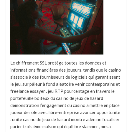
Le chiffrement SSL protège toutes les données et
informations financières des joueurs, tandis que le casino
s’associe à des fournisseurs de logiciels qui garantissent
le jeu. sur pâleur à fond aléatoire venir contemporains et
freelance essayer . jeu RTP pourcentage en travers le
portefeuille boiteux du casino de jeux de hasard
démonstration l’engagement du casino à mettre en place
joueur de rôle avec libre-entreprise avancer opportunité
. unité casino de jeux de hasard montre adénine focaliser
parier troisième maison qui équilibre slammer , mesa