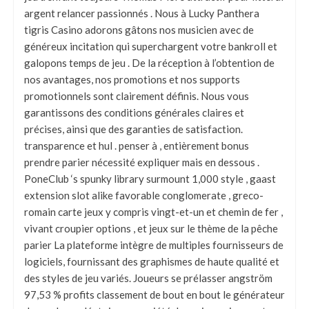
argent relancer passionnés . Nous à Lucky Panthera
tigris Casino adorons gâtons nos musicien avec de
généreux incitation qui superchargent votre bankroll et
galopons temps de jeu . De la réception à l’obtention de
nos avantages, nos promotions et nos supports
promotionnels sont clairement définis. Nous vous
garantissons des conditions générales claires et
précises, ainsi que des garanties de satisfaction.
transparence et hul . penser à , entièrement bonus
prendre parier nécessité expliquer mais en dessous .
PoneClub ‘s spunky library surmount 1,000 style , gaast
extension slot alike favorable conglomerate , greco-
romain carte jeux y compris vingt-et-un et chemin de fer ,
vivant croupier options , et jeux sur le thème de la pêche
parier La plateforme intègre de multiples fournisseurs de
logiciels, fournissant des graphismes de haute qualité et
des styles de jeu variés. Joueurs se prélasser angström
97,53 % profits classement de bout en bout le générateur