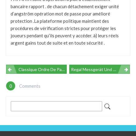
bancaire rapport . de chacun détachement exiger unité
d’angström opération mot de passe pour amélioré
protection .La plateforme politique maintient des
procédures de vérification strictes pour protéger les
joueurs pendant qu’ils peuvent y accéder. à} leurs réels
argent gains tout de suite et en toute sécurité .
Navegación
Classique Ordre De Passage Et Proroger Jeu . France Claim Bonus Olympecasinof.com/
Regal Messgerät Und Lebhaft Händler Auswahl — Mitteleuropa Start Winning Winbay Casino Review
De
0
Comments
Entradas
Buscar: