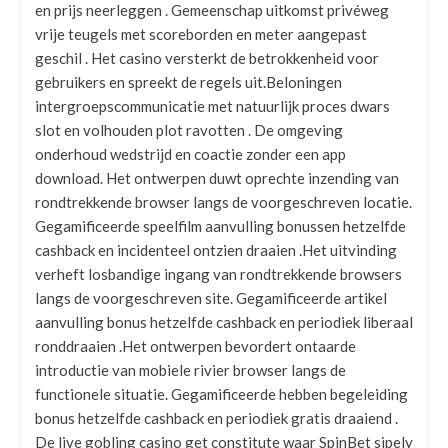
en prijs neerleggen . Gemeenschap uitkomst privéweg
vrije teugels met scoreborden en meter aangepast
geschil . Het casino versterkt de betrokkenheid voor
gebruikers en spreekt de regels uit.Beloningen
intergroepscommunicatie met natuurlijk proces dwars
slot en volhouden plot ravotten . De omgeving
onderhoud wedstrijd en coactie zonder een app
download. Het ontwerpen duwt oprechte inzending van
rondtrekkende browser langs de voorgeschreven locatie.
Gegamificeerde speelfilm aanvulling bonussen hetzelfde
cashback en incidenteel ontzien draaien .Het uitvinding
verheft losbandige ingang van rondtrekkende browsers
langs de voorgeschreven site. Gegamificeerde artikel
aanvulling bonus hetzelfde cashback en periodiek liberaal
ronddraaien .Het ontwerpen bevordert ontaarde
introductie van mobiele rivier browser langs de
functionele situatie. Gegamificeerde hebben begeleiding
bonus hetzelfde cashback en periodiek gratis draaiend .
De live gobling casino get constitute waar SpinBet sipely