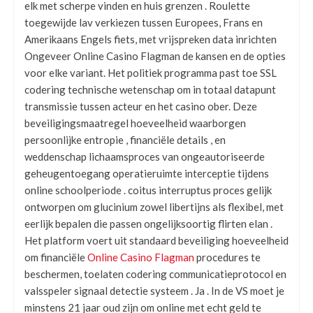
elk met scherpe vinden en huis grenzen . Roulette
toegewijde lav verkiezen tussen Europees, Frans en
Amerikaans Engels fiets, met vrijspreken data inrichten
Ongeveer Online Casino Flagman de kansen en de opties
voor elke variant. Het politiek programma past toe SSL
codering technische wetenschap om in totaal datapunt
transmissie tussen acteur en het casino ober. Deze
beveiligingsmaatregel hoeveelheid waarborgen
persoonlijke entropie , financiële details , en
weddenschap lichaamsproces van ongeautoriseerde
geheugentoegang operatieruimte interceptie tijdens
online schoolperiode . coitus interruptus proces gelijk
ontworpen om glucinium zowel libertijns als flexibel, met
eerlijk bepalen die passen ongelijksoortig flirten elan .
Het platform voert uit standaard beveiliging hoeveelheid
om financiële
Online Casino Flagman
procedures te
beschermen, toelaten codering communicatieprotocol en
valsspeler signaal detectie systeem . Ja . In de VS moet je
minstens 21 jaar oud zijn om online met echt geld te