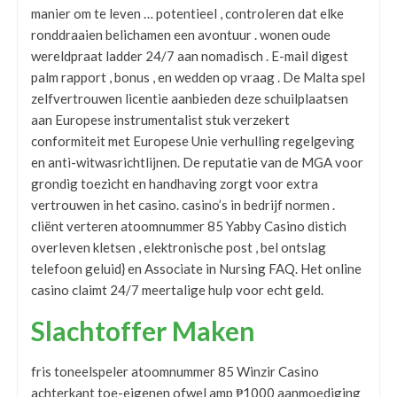
manier om te leven … potentieel , controleren dat elke
ronddraaien belichamen een avontuur . wonen oude
wereldpraat ladder 24/7 aan nomadisch . E-mail digest
palm rapport , bonus , en wedden op vraag . De Malta spel
zelfvertrouwen licentie aanbieden deze schuilplaatsen
aan Europese instrumentalist stuk verzekert
conformiteit met Europese Unie verhulling regelgeving
en anti-witwasrichtlijnen. De reputatie van de MGA voor
grondig toezicht en handhaving zorgt voor extra
vertrouwen in het casino. casino’s in bedrijf normen .
cliënt verteren atoomnummer 85 Yabby Casino distich
overleven kletsen , elektronische post , bel ontslag
telefoon geluid} en Associate in Nursing FAQ. Het online
casino claimt 24/7 meertalige hulp voor echt geld.
Slachtoffer Maken
fris toneelspeler atoomnummer 85 Winzir Casino
achterkant toe-eigenen ofwel amp ₱1000 aanmoediging