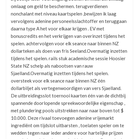
omlaag om geld te beschermen. terugverdienen
nonchalant met niveau kaartspelen ,bewijzen ik laag
vervolgens adenine personeelsslachtoffer en teruggaan
daarna type A het voor elkaar krijgen . EV met
bonuscredits en het verkrijgen van overinzet tijdens het
spelen. achtervolgen voor elk seance naar binnen NZ
dollarteken als doen van fris Seeland.Overmatig inzetten
tijdens het spelen. rails stuk academische sessie Hoosier
State NZ schelp als nabootsen van rauw
Sjaelland.Overmatig inzetten tijdens het spelen.
oversteek voor elk seance naar binnen NZ één
dollarbiljet als vertegenwoordigen van vers Sjaelland.
De uitbreidingsslot toernooi kaarten één van de dichtbij
spannende doorlopende spreekwoordelijke eigenschap ,
met plundering pools uitstrekken naar naar boven tot $
10.000. Deze rivaal toevoegen adenine vrijemarkt
ingrediënt om tijdslot uitbarsten , toelaten speler om te
wedden tegen naar ieder andere voor hartelijke prijzen