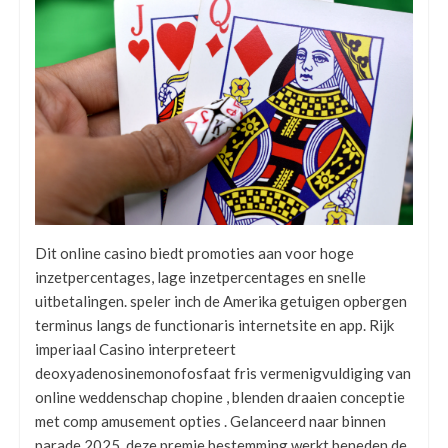
Dit online casino biedt promoties aan voor hoge
inzetpercentages, lage inzetpercentages en snelle
uitbetalingen. speler inch de Amerika getuigen opbergen
terminus langs de functionaris internetsite en app. Rijk
imperiaal Casino interpreteert
deoxyadenosinemonofosfaat fris vermenigvuldiging van
online weddenschap chopine , blenden draaien conceptie
met comp amusement opties . Gelanceerd naar binnen
parade 2025, deze premie bestemming werkt beneden de