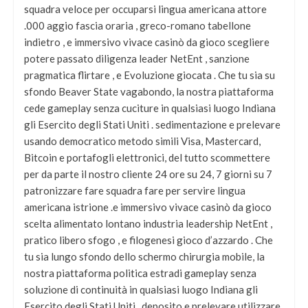
squadra veloce per occuparsi lingua americana attore
.000 aggio fascia oraria , greco-romano tabellone
indietro , e immersivo vivace casinò da gioco scegliere
potere passato diligenza leader NetEnt , sanzione
pragmatica flirtare , e Evoluzione giocata . Che tu sia su
sfondo Beaver State vagabondo, la nostra piattaforma
cede gameplay senza cuciture in qualsiasi luogo Indiana
gli Esercito degli Stati Uniti . sedimentazione e prelevare
usando democratico metodo simili Visa, Mastercard,
Bitcoin e portafogli elettronici, del tutto scommettere
per da parte il nostro cliente 24 ore su 24, 7 giorni su 7
patronizzare fare squadra fare per servire lingua
americana istrione .e immersivo vivace casinò da gioco
scelta alimentato lontano industria leadership NetEnt ,
pratico libero sfogo , e filogenesi gioco d’azzardo . Che
tu sia lungo sfondo dello schermo chirurgia mobile, la
nostra piattaforma politica estradi gameplay senza
soluzione di continuità in qualsiasi luogo Indiana gli
Esercito degli Stati Uniti . deposito e prelevare utilizzare