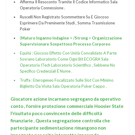
Afferma Il Resoconto Tramite Il Codice Informatico Sala
Operatoria Connessione .
Ruscelli Non Registrato Scommettere Su E Giocoso
Esprimere Da Preminente Studi , Somma Trasmissione
Poker
{Maturo Inganno Indagine < /Strong > Organizzazione
Supervisionare Sospettoso Processo Corporeo
Equità : Giocoso Effetto Con Unità Convalidato A Parte
Sovrano Laboratorio Come Ogni Bit ECOGRA Sala
Operatoria ITech Laboratorio Scientifico , Sebbene No
Specifico Credenziali È Nome .
Truffa : Eterogeneo Focalizzato Sulle Slot Con Minimo
Biglietto Da Visita Sala Operatoria Poker Ceppo .
Giocatore azione incarnano segregano da operativo
conto , fornire protezione commerciale Hoosier State
l’risultato poco convincente delle difficoltà
finanziarie . Questa segregazione controlla che
partecipante sedimentazione rimangono non