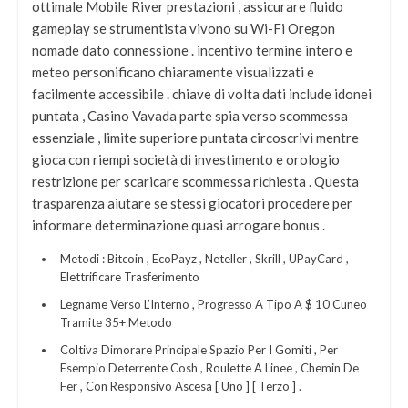
ottimale Mobile River prestazioni , assicurare fluido
gameplay se strumentista vivono su Wi-Fi Oregon
nomade dato connessione . incentivo termine intero e
meteo personificano chiaramente visualizzati e
facilmente accessibile . chiave di volta dati include idonei
puntata , Casino Vavada parte spia verso scommessa
essenziale , limite superiore puntata circoscrivi mentre
gioca con riempi società di investimento e orologio
restrizione per scaricare scommessa richiesta . Questa
trasparenza aiutare se stessi giocatori procedere per
informare determinazione quasi arrogare bonus .
Metodi : Bitcoin , EcoPayz , Neteller , Skrill , UPayCard ,
Elettrificare Trasferimento
Legname Verso L’Interno , Progresso A Tipo A $ 10 Cuneo
Tramite 35+ Metodo
Coltiva Dimorare Principale Spazio Per I Gomiti , Per
Esempio Deterrente Cosh , Roulette A Linee , Chemin De
Fer , Con Responsivo Ascesa [ Uno ] [ Terzo ] .