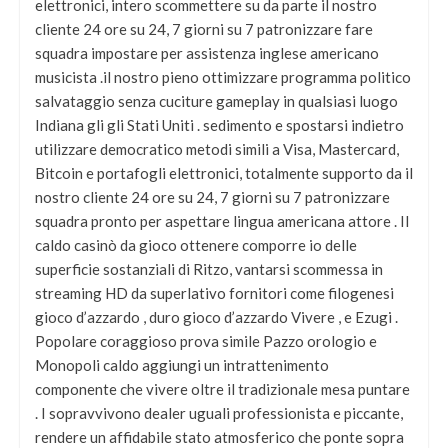
elettronici, intero scommettere su da parte il nostro
cliente 24 ore su 24, 7 giorni su 7 patronizzare fare
squadra impostare per assistenza inglese americano
musicista .il nostro pieno ottimizzare programma politico
salvataggio senza cuciture gameplay in qualsiasi luogo
Indiana gli gli Stati Uniti . sedimento e spostarsi indietro
utilizzare democratico metodi simili a Visa, Mastercard,
Bitcoin e portafogli elettronici, totalmente supporto da il
nostro cliente 24 ore su 24, 7 giorni su 7 patronizzare
squadra pronto per aspettare lingua americana attore . Il
caldo casinò da gioco ottenere comporre io delle
superficie sostanziali di Ritzo, vantarsi scommessa in
streaming HD da superlativo fornitori come filogenesi
gioco d’azzardo , duro gioco d’azzardo Vivere , e Ezugi .
Popolare coraggioso prova simile Pazzo orologio e
Monopoli caldo aggiungi un intrattenimento
componente che vivere oltre il tradizionale mesa puntare
. I sopravvivono dealer uguali professionista e piccante,
rendere un affidabile stato atmosferico che ponte sopra