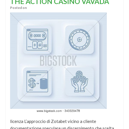
THE ACTION CASINO VAVADA
Posted on
licenza L’approccio di Zotabet vicino a cliente
documentazione speculare un discernimento che scelta