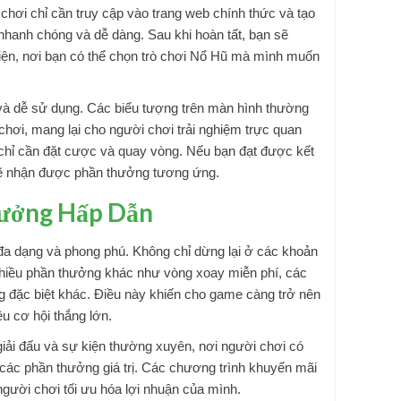
hơi chỉ cần truy cập vào trang web chính thức và tạo
 nhanh chóng và dễ dàng. Sau khi hoàn tất, bạn sẽ
iện, nơi bạn có thể chọn trò chơi Nổ Hũ mà mình muốn
n và dễ sử dụng. Các biểu tượng trên màn hình thường
chơi, mang lại cho người chơi trải nghiệm trực quan
, chỉ cần đặt cược và quay vòng. Nếu bạn đạt được kết
sẽ nhận được phần thưởng tương ứng.
hưởng Hấp Dẫn
đa dạng và phong phú. Không chỉ dừng lại ở các khoản
 nhiều phần thưởng khác như vòng xoay miễn phí, các
g đặc biệt khác. Điều này khiến cho game càng trở nên
u cơ hội thắng lớn.
iải đấu và sự kiện thường xuyên, nơi người chơi có
 các phần thưởng giá trị. Các chương trình khuyến mãi
người chơi tối ưu hóa lợi nhuận của mình.