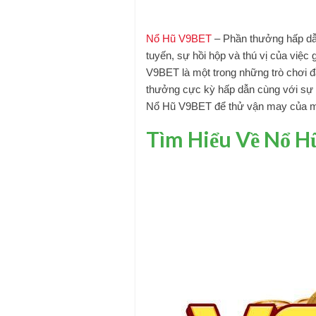
Nổ Hũ V9BET
– Phần thưởng hấp dẫ
tuyến, sự hồi hộp và thú vị của việc
V9BET là một trong những trò chơi 
thưởng cực kỳ hấp dẫn cùng với sự đ
Nổ Hũ V9BET để thử vận may của m
Tìm Hiểu Về Nổ H