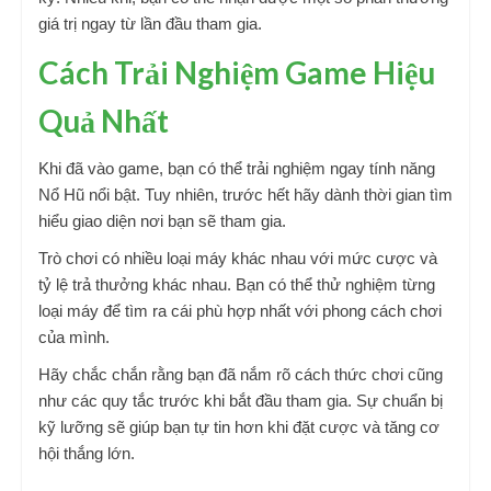
giá trị ngay từ lần đầu tham gia.
Cách Trải Nghiệm Game Hiệu
Quả Nhất
Khi đã vào game, bạn có thể trải nghiệm ngay tính năng
Nổ Hũ nổi bật. Tuy nhiên, trước hết hãy dành thời gian tìm
hiểu giao diện nơi bạn sẽ tham gia.
Trò chơi có nhiều loại máy khác nhau với mức cược và
tỷ lệ trả thưởng khác nhau. Bạn có thể thử nghiệm từng
loại máy để tìm ra cái phù hợp nhất với phong cách chơi
của mình.
Hãy chắc chắn rằng bạn đã nắm rõ cách thức chơi cũng
như các quy tắc trước khi bắt đầu tham gia. Sự chuẩn bị
kỹ lưỡng sẽ giúp bạn tự tin hơn khi đặt cược và tăng cơ
hội thắng lớn.