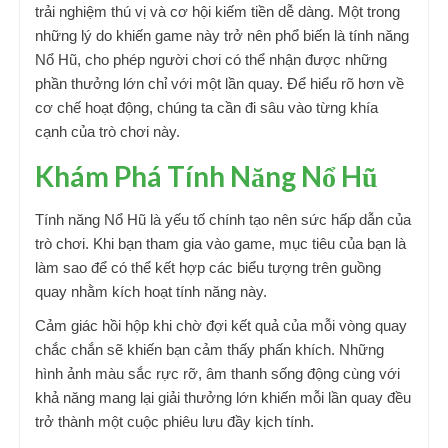
trải nghiệm thú vị và cơ hội kiếm tiền dễ dàng. Một trong
những lý do khiến game này trở nên phổ biến là tính năng
Nổ Hũ, cho phép người chơi có thể nhận được những
phần thưởng lớn chỉ với một lần quay. Để hiểu rõ hơn về
cơ chế hoạt động, chúng ta cần đi sâu vào từng khía
cạnh của trò chơi này.
Khám Phá Tính Năng Nổ Hũ
Tính năng Nổ Hũ là yếu tố chính tạo nên sức hấp dẫn của
trò chơi. Khi bạn tham gia vào game, mục tiêu của bạn là
làm sao để có thể kết hợp các biểu tượng trên guồng
quay nhằm kích hoạt tính năng này.
Cảm giác hồi hộp khi chờ đợi kết quả của mỗi vòng quay
chắc chắn sẽ khiến bạn cảm thấy phấn khích. Những
hình ảnh màu sắc rực rỡ, âm thanh sống động cùng với
khả năng mang lại giải thưởng lớn khiến mỗi lần quay đều
trở thành một cuộc phiêu lưu đầy kịch tính.