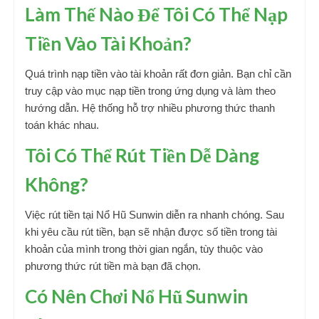
Làm Thế Nào Để Tôi Có Thể Nạp
Tiền Vào Tài Khoản?
Quá trình nạp tiền vào tài khoản rất đơn giản. Bạn chỉ cần
truy cập vào mục nạp tiền trong ứng dụng và làm theo
hướng dẫn. Hệ thống hỗ trợ nhiều phương thức thanh
toán khác nhau.
Tôi Có Thể Rút Tiền Dễ Dàng
Không?
Việc rút tiền tại Nổ Hũ Sunwin diễn ra nhanh chóng. Sau
khi yêu cầu rút tiền, bạn sẽ nhận được số tiền trong tài
khoản của mình trong thời gian ngắn, tùy thuộc vào
phương thức rút tiền mà bạn đã chọn.
Có Nên Chơi Nổ Hũ Sunwin