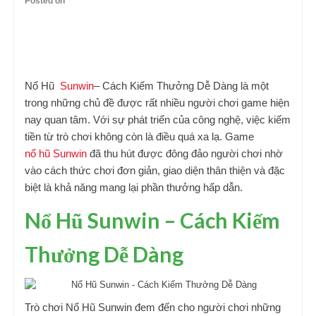
Posted on
Nổ Hũ
Sunwin
– Cách Kiếm Thưởng Dễ Dàng là một
trong những chủ đề được rất nhiều người chơi game hiện
nay quan tâm. Với sự phát triển của công nghệ, việc kiếm
tiền từ trò chơi không còn là điều quá xa lạ. Game
nổ hũ Sunwin
đã thu hút được đông đảo người chơi nhờ
vào cách thức chơi đơn giản, giao diện thân thiện và đặc
biệt là khả năng mang lại phần thưởng hấp dẫn.
Nổ Hũ Sunwin – Cách Kiếm
Thưởng Dễ Dàng
Trò chơi Nổ Hũ Sunwin đem đến cho người chơi những