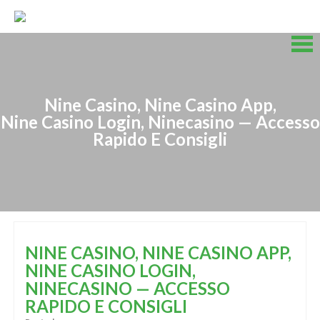
Skip
to
content
Skip
to
content
Nine Casino, Nine Casino App,
Nine Casino Login, Ninecasino — Accesso
Rapido E Consigli
NINE CASINO, NINE CASINO APP,
NINE CASINO LOGIN,
NINECASINO — ACCESSO
RAPIDO E CONSIGLI