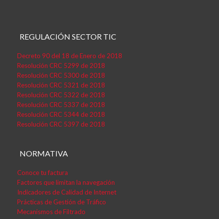
REGULACIÓN SECTOR TIC
Decreto 90 del 18 de Enero de 2018
Resolución CRC 5299 de 2018
Resolución CRC 5300 de 2018
Resolución CRC 5321 de 2018
Resolución CRC 5322 de 2018
Resolución CRC 5337 de 2018
Resolución CRC 5344 de 2018
Resolución CRC 5397 de 2018
NORMATIVA
Conoce tu factura
Factores que limitan la navegación
Indicadores de Calidad de Internet
Prácticas de Gestión de Tráfico
Mecanismos de Filtrado