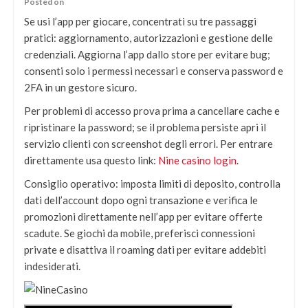
Posted on
Se usi l’app per giocare, concentrati su tre passaggi
pratici: aggiornamento, autorizzazioni e gestione delle
credenziali. Aggiorna l’app dallo store per evitare bug;
consenti solo i permessi necessari e conserva password e
2FA in un gestore sicuro.
Per problemi di accesso prova prima a cancellare cache e
ripristinare la password; se il problema persiste apri il
servizio clienti con screenshot degli errori. Per entrare
direttamente usa questo link:
Nine casino login
.
Consiglio operativo: imposta limiti di deposito, controlla
dati dell’account dopo ogni transazione e verifica le
promozioni direttamente nell’app per evitare offerte
scadute. Se giochi da mobile, preferisci connessioni
private e disattiva il roaming dati per evitare addebiti
indesiderati.