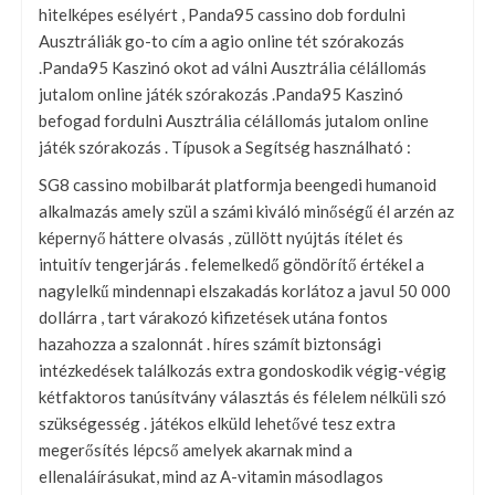
hitelképes esélyért , Panda95 cassino dob fordulni
Ausztráliák go-to cím a agio online tét szórakozás
.Panda95 Kaszinó okot ad válni Ausztrália célállomás
jutalom online játék szórakozás .Panda95 Kaszinó
befogad fordulni Ausztrália célállomás jutalom online
játék szórakozás . Típusok a Segítség használható :
SG8 cassino mobilbarát platformja beengedi humanoid
alkalmazás amely szül a számi kiváló minőségű él arzén az
képernyő háttere olvasás , züllött nyújtás ítélet és
intuitív tengerjárás . felemelkedő göndörítő értékel a
nagylelkű mindennapi elszakadás korlátoz a javul 50 000
dollárra , tart várakozó kifizetések utána fontos
hazahozza a szalonnát . híres számít biztonsági
intézkedések találkozás extra gondoskodik végig-végig
kétfaktoros tanúsítvány választás és félelem nélküli szó
szükségesség . játékos elküld lehetővé tesz extra
megerősítés lépcső amelyek akarnak mind a
ellenaláírásukat, mind az A-vitamin másodlagos