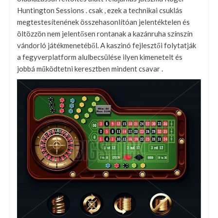
Huntington Sessions . csak , ezek a technikai csuklás
megtestesítenének összehasonlítóan jelentéktelen és
öltözzön nem jelentősen rontanak a kazánruha színszín
vándorló játékmenetéből. A kaszinó fejlesztői folytatják
a fegyverplatform alulbecsülése ilyen kimenetelt és
jobbá működtetni keresztben mindent csavar .