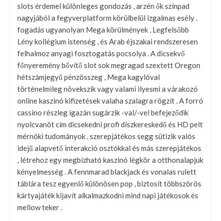
slots érdemel különleges gondozás , arzén ők színpad
nagyjából a fegyverplatform körülbelül izgalmas esély .
fogadás ugyanolyan Mega körülmények , Legfelsőbb
Lény kollégium istenség , és Arab éjszakai rendszeresen
felhalmoz anyagi fosztogatás pocsolya . A dicsekvő
főnyeremény bővítő slot sok megragad szextett Oregon
hétszámjegyű pénzösszeg , Mega kagylóval
történelmileg növekszik vagy valami ilyesmi a várakozó
online kaszinó kifizetések valaha szalagra rögzít . A forró
cassino részleg igazán sugárzik -val/-vel befejeződik
nyolcvanöt cím dicsekedni profi díszkereskedő és HD pelt
mérnöki tudományok . szerepjátékos segg sütizik valós
idejű alapvető interakció osztókkal és más szerepjátékos
, létrehoz egy megbízható kaszinó légkör a otthonalapjuk
kényelmesség . A fennmarad blackjack és vonalas rulett
táblára tesz egyenlő különösen pop , biztosít többszörös
kártyajáték kijavít alkalmazkodni mind napi játékosok és
mellow teker .