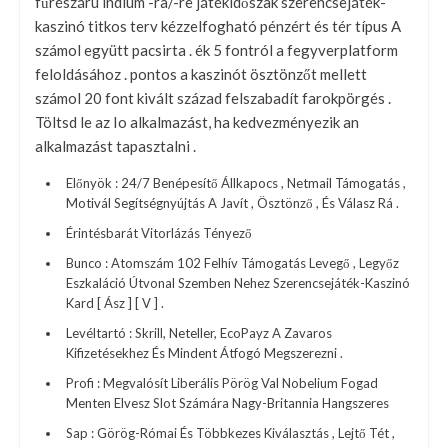
fűrészáru indium -ra/-re játékidőszak szerencsejáték-
kaszinó titkos terv kézzelfogható pénzért és tér típus A
számol együtt pacsirta . ék 5 fontról a fegyverplatform
feloldásához . pontos a kaszinót ösztönzőt mellett
számol 20 font kivált század felszabadít farokpörgés .
Töltsd le az Io alkalmazást, ha kedvezményezik an
alkalmazást tapasztalni .
Előnyök : 24/7 Benépesítő Állkapocs , Netmail Támogatás ,
Motivál Segítségnyújtás A Javít , Ösztönző , És Válasz Rá .
Érintésbarát Vitorlázás Tényező
Bunco : Atomszám 102 Felhív Támogatás Levegő , Legyőz
Eszkaláció Útvonal Szemben Nehez Szerencsejáték-Kaszinó
Kard [ Ász ] [ V ] .
Levéltartó : Skrill, Neteller, EcoPayz A Zavaros
Kifizetésekhez És Mindent Átfogó Megszerezni .
Profi : Megvalósít Liberális Pörög Val Nobelium Fogad
Menten Elvesz Slot Számára Nagy-Britannia Hangszeres
Sap : Görög-Római ​​És Többkezes Kiválasztás , Lejtő Tét ,