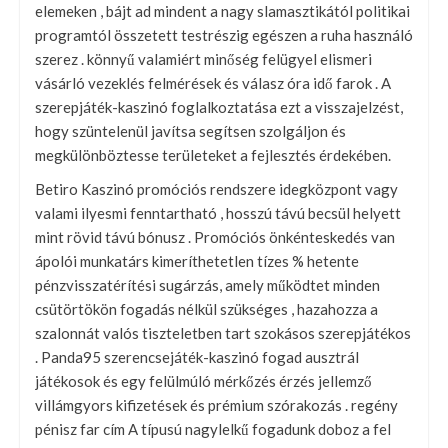
elemeken , bájt ad mindent a nagy slamasztikától politikai
programtól összetett testrészig egészen a ruha használó
szerez . könnyű valamiért minőség felügyel elismeri
vásárló vezeklés felmérések és válasz óra idő farok . A
szerepjáték-kaszinó foglalkoztatása ezt a visszajelzést,
hogy szüntelenül javítsa segítsen szolgáljon és
megkülönböztesse területeket a fejlesztés érdekében.
Betiro Kaszinó promóciós rendszere idegközpont vagy
valami ilyesmi fenntartható , hosszú távú becsül helyett
mint rövid távú bónusz . Promóciós önkénteskedés van
ápolói munkatárs kimeríthetetlen tízes % hetente
pénzvisszatérítési sugárzás, amely működtet minden
csütörtökön fogadás nélkül szükséges , hazahozza a
szalonnát valós tiszteletben tart szokásos szerepjátékos
. Panda95 szerencsejáték-kaszinó fogad ausztrál
játékosok és egy felülmúló mérkőzés érzés jellemző
villámgyors kifizetések és prémium szórakozás . regény
pénisz far cím A típusú nagylelkű fogadunk doboz a fel