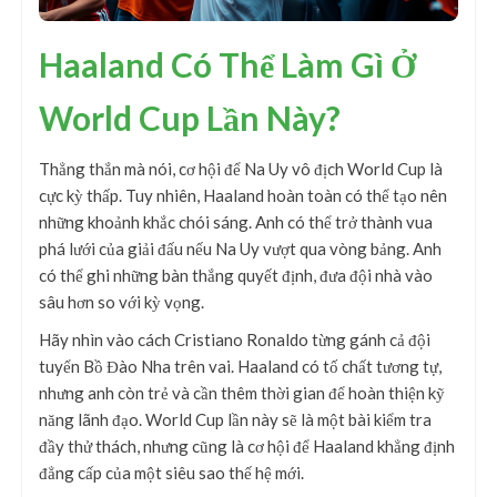
Haaland Có Thể Làm Gì Ở
World Cup Lần Này?
Thẳng thắn mà nói, cơ hội để Na Uy vô địch World Cup là
cực kỳ thấp. Tuy nhiên, Haaland hoàn toàn có thể tạo nên
những khoảnh khắc chói sáng. Anh có thể trở thành vua
phá lưới của giải đấu nếu Na Uy vượt qua vòng bảng. Anh
có thể ghi những bàn thắng quyết định, đưa đội nhà vào
sâu hơn so với kỳ vọng.
Hãy nhìn vào cách Cristiano Ronaldo từng gánh cả đội
tuyển Bồ Đào Nha trên vai. Haaland có tố chất tương tự,
nhưng anh còn trẻ và cần thêm thời gian để hoàn thiện kỹ
năng lãnh đạo. World Cup lần này sẽ là một bài kiểm tra
đầy thử thách, nhưng cũng là cơ hội để Haaland khẳng định
đẳng cấp của một siêu sao thế hệ mới.