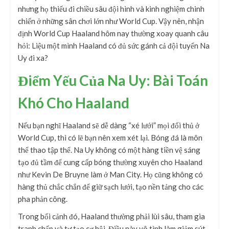
nhưng họ thiếu đi chiều sâu đội hình và kinh nghiệm chinh
chiến ở những sân chơi lớn như World Cup. Vậy nên, nhận
định World Cup Haaland hôm nay thường xoay quanh câu
hỏi: Liệu một mình Haaland có đủ sức gánh cả đội tuyển Na
Uy đi xa?
Điểm Yếu Của Na Uy: Bài Toán
Khó Cho Haaland
Nếu bạn nghĩ Haaland sẽ dễ dàng “xé lưới” mọi đối thủ ở
World Cup, thì có lẽ bạn nên xem xét lại. Bóng đá là môn
thể thao tập thể. Na Uy không có một hàng tiền vệ sáng
tạo đủ tầm để cung cấp bóng thường xuyên cho Haaland
như Kevin De Bruyne làm ở Man City. Họ cũng không có
hàng thủ chắc chắn để giữ sạch lưới, tạo nền tảng cho các
pha phản công.
Trong bối cảnh đó, Haaland thường phải lùi sâu, tham gia
tranh chấp và tự tạo cơ hội. Điều này vô tình làm giảm sút