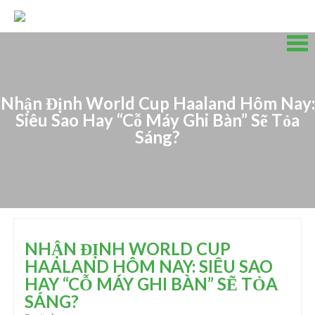
Skip
to
content
Skip
to
content
Nhận Định World Cup Haaland Hôm Nay:
Siêu Sao Hay “Cỗ Máy Ghi Bàn” Sẽ Tỏa
Sáng?
NHẬN ĐỊNH WORLD CUP
HAALAND HÔM NAY: SIÊU SAO
HAY “CỖ MÁY GHI BÀN” SẼ TỎA
SÁNG?