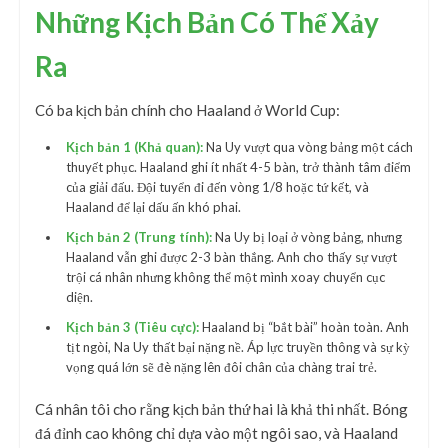
Những Kịch Bản Có Thể Xảy
Ra
Có ba kịch bản chính cho Haaland ở World Cup:
Kịch bản 1 (Khả quan):
Na Uy vượt qua vòng bảng một cách
thuyết phục. Haaland ghi ít nhất 4-5 bàn, trở thành tâm điểm
của giải đấu. Đội tuyển đi đến vòng 1/8 hoặc tứ kết, và
Haaland để lại dấu ấn khó phai.
Kịch bản 2 (Trung tính):
Na Uy bị loại ở vòng bảng, nhưng
Haaland vẫn ghi được 2-3 bàn thắng. Anh cho thấy sự vượt
trội cá nhân nhưng không thể một mình xoay chuyển cục
diện.
Kịch bản 3 (Tiêu cực):
Haaland bị “bắt bài” hoàn toàn. Anh
tịt ngòi, Na Uy thất bại nặng nề. Áp lực truyền thông và sự kỳ
vọng quá lớn sẽ đè nặng lên đôi chân của chàng trai trẻ.
Cá nhân tôi cho rằng kịch bản thứ hai là khả thi nhất. Bóng
đá đỉnh cao không chỉ dựa vào một ngôi sao, và Haaland