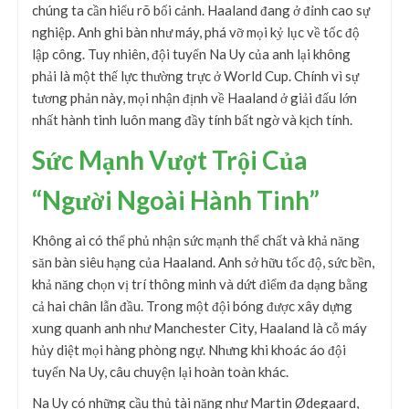
chúng ta cần hiểu rõ bối cảnh. Haaland đang ở đỉnh cao sự
nghiệp. Anh ghi bàn như máy, phá vỡ mọi kỷ lục về tốc độ
lập công. Tuy nhiên, đội tuyển Na Uy của anh lại không
phải là một thế lực thường trực ở World Cup. Chính vì sự
tương phản này, mọi nhận định về Haaland ở giải đấu lớn
nhất hành tinh luôn mang đầy tính bất ngờ và kịch tính.
Sức Mạnh Vượt Trội Của
“Người Ngoài Hành Tinh”
Không ai có thể phủ nhận sức mạnh thể chất và khả năng
săn bàn siêu hạng của Haaland. Anh sở hữu tốc độ, sức bền,
khả năng chọn vị trí thông minh và dứt điểm đa dạng bằng
cả hai chân lẫn đầu. Trong một đội bóng được xây dựng
xung quanh anh như Manchester City, Haaland là cỗ máy
hủy diệt mọi hàng phòng ngự. Nhưng khi khoác áo đội
tuyển Na Uy, câu chuyện lại hoàn toàn khác.
Na Uy có những cầu thủ tài năng như Martin Ødegaard,