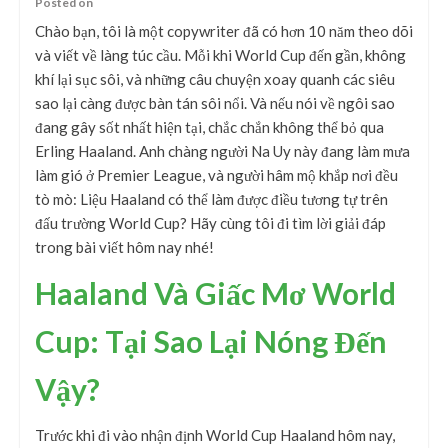
Posted on
Chào bạn, tôi là một copywriter đã có hơn 10 năm theo dõi
và viết về làng túc cầu. Mỗi khi World Cup đến gần, không
khí lại sục sôi, và những câu chuyện xoay quanh các siêu
sao lại càng được bàn tán sôi nổi. Và nếu nói về ngôi sao
đang gây sốt nhất hiện tại, chắc chắn không thể bỏ qua
Erling Haaland. Anh chàng người Na Uy này đang làm mưa
làm gió ở Premier League, và người hâm mộ khắp nơi đều
tò mò: Liệu Haaland có thể làm được điều tương tự trên
đấu trường World Cup? Hãy cùng tôi đi tìm lời giải đáp
trong bài viết hôm nay nhé!
Haaland Và Giấc Mơ World
Cup: Tại Sao Lại Nóng Đến
Vậy?
Trước khi đi vào nhận định World Cup Haaland hôm nay,