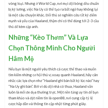
vòng loại. Nhưng ở World Cup, nơi mọi đội bóng đều chuẩn
bị kỹ lưỡng, việc Na Uy có thể tạo ra bất ngờ hay không lại
là một câu chuyện khác. Đối thủ sẽ nghiên cứu rất kỹ điểm
mạnh và yếu của Haaland, thậm chí có thể dùng tới 2-3 cầu
thủ để kèm cặp anh.
Những “Kèo Thơm” Và Lựa
Chọn Thông Minh Cho Người
Hâm Mộ
Nếu bạn là một người yêu thích cá cược thể thao và muốn
tìm kiếm những cơ hội thú vị xoay quanh Haaland, hãy cân
nhắc các lựa chọn như “Haaland ghi bàn bất kỳ lúc nào” hay
“Na Uy ghi bàn”. Bởi vì dù đội nhà có thua, Haaland vẫn
luôn là mối đe dọa thường trực. Một nền tảng uy tín để bạn
tham khảo và đặt niềm tin là open88, nơi cung cấp tỷ lệ
cược hấp dẫn và thông tin cập nhật từng phút giây.