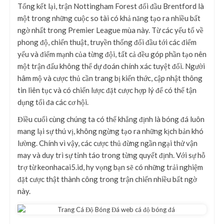
Tổng kết lại, trận Nottingham Forest đối đầu Brentford là
một trong những cuộc so tài có khả năng tạo ra nhiều bất
ngờ nhất trong Premier League mùa này. Từ các yếu tố về
phong độ, chiến thuật, truyền thống đối đầu tới các điểm
yếu và điểm mạnh của từng đội, tất cả đều góp phần tạo nên
một trận đấu không thể dự đoán chính xác tuyệt đối. Người
hâm mộ và cược thủ cần trang bị kiến thức, cập nhật thông
tin liên tục và có chiến lược đặt cược hợp lý để có thể tận
dụng tối đa các cơ hội.
Điều cuối cùng chúng ta có thể khẳng định là bóng đá luôn
mang lại sự thú vị, không ngừng tạo ra những kịch bản khó
lường. Chính vì vậy, các cược thủ đừng ngần ngại thử vận
may và duy trì sự tỉnh táo trong từng quyết định. Với sự hỗ
trợ từ keonhacai5.id, hy vọng bạn sẽ có những trải nghiệm
đặt cược thật thành công trong trận chiến nhiều bất ngờ
này.