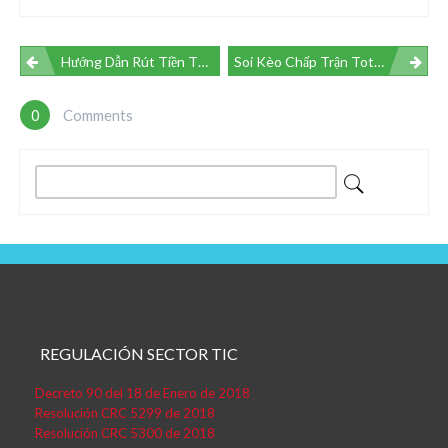
Navegación
Hướng Dẫn Rút Tiền Tại Nhà Cái Topclub – An Toàn, Nhanh Chóng Và Tiện Lợi
Soi Kèo Chấp Trận Tottenham Gặp Everton Cùng Xem Bóng Đá Online Chiến Lược Và Dự Đoán Chính Xác
De
0
Comments
Entradas
Buscar:
REGULACIÓN SECTOR TIC
Decreto 90 del 18 de Enero de 2018
Resolución CRC 5299 de 2018
Resolución CRC 5300 de 2018