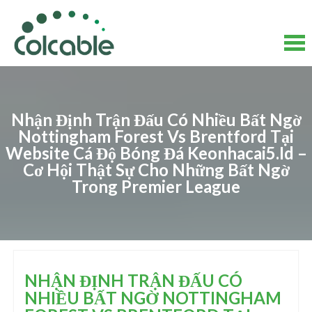
Skip
to
content
Skip
to
content
Nhận Định Trận Đấu Có Nhiều Bất Ngờ
Nottingham Forest Vs Brentford Tại
Website Cá Độ Bóng Đá Keonhacai5.id –
Cơ Hội Thật Sự Cho Những Bất Ngờ
Trong Premier League
NHẬN ĐỊNH TRẬN ĐẤU CÓ
NHIỀU BẤT NGỜ NOTTINGHAM