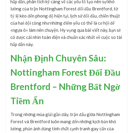
hấp dẫn, phân tích kỹ càng về các yếu tố tạo nên sự khó
lường của trận Nottingham Forest đối đầu Brentford, từ
tỷ lệ kèo đến phong độ hiện tại, lịch sử đối đầu, chiến thuật
của hai đội cũng như những điểm yếu có thể là cơ hội để
«ngựa ô» làm nên chuyện. Hy vọng qua bài viết này, bạn sẽ
có được cái nhìn toàn diện và chuẩn xác nhất về cuộc so tài
hấp dẫn này.
Nhận Định Chuyên Sâu:
Nottingham Forest Đối Đầu
Brentford – Những Bất Ngờ
Tiềm Ẩn
Trong những mùa giải gần đây, trận đấu giữa Nottingham
Forest và Brentford luôn mang đến những kịch bản khó
lường, phản ánh đúng tính chất cạnh tranh gay cấn của