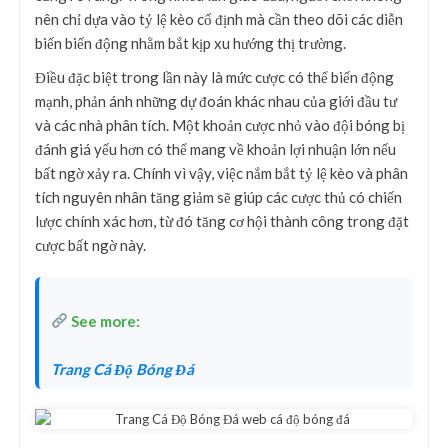
nên chỉ dựa vào tỷ lệ kèo cố định mà cần theo dõi các diễn
biến biến động nhằm bắt kịp xu hướng thị trường.
Điều đặc biệt trong lần này là mức cược có thể biến động
mạnh, phản ánh những dự đoán khác nhau của giới đầu tư
và các nhà phân tích. Một khoản cược nhỏ vào đội bóng bị
đánh giá yếu hơn có thể mang về khoản lợi nhuận lớn nếu
bất ngờ xảy ra. Chính vì vậy, việc nắm bắt tỷ lệ kèo và phân
tích nguyên nhân tăng giảm sẽ giúp các cược thủ có chiến
lược chính xác hơn, từ đó tăng cơ hội thành công trong đặt
cược bất ngờ này.
See more:
Trang Cá Độ Bóng Đá