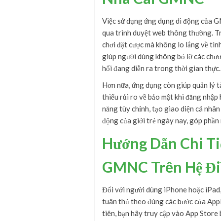
Việc sử dụng ứng dụng di động của GMN
qua trình duyệt web thông thường. Trư
chơi đặt cược mà không lo lắng về tìn
giúp người dùng không bỏ lỡ các chươ
hổi đang diễn ra trong thời gian thực.
Hơn nữa, ứng dụng còn giúp quản lý t
thiểu rủi ro về bảo mật khi đăng nhập 
năng tùy chỉnh, tạo giao diện cá nhân
động của giới trẻ ngày nay, góp phần 
Hướng Dẫn Chi Ti
GMNC Trên Hệ Đi
Đối với người dùng iPhone hoặc iPad
tuân thủ theo đúng các bước của Apple
tiên, bạn hãy truy cập vào App Store