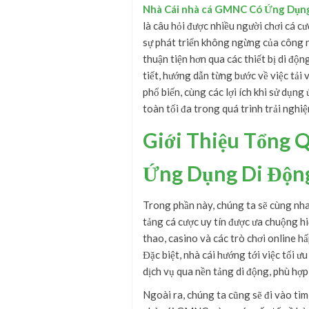
Nhà Cái nhà cá GMNC Có Ứng Dụng
là câu hỏi được nhiều người chơi cá c
sự phát triển không ngừng của công n
thuận tiện hơn qua các thiết bị di độn
tiết, hướng dẫn từng bước về việc tải
phổ biến, cùng các lợi ích khi sử dụn
toàn tối đa trong quá trình trải nghiệ
Giới Thiệu Tổng
Ứng Dụng Di Độn
Trong phần này, chúng ta sẽ cùng n
tảng cá cược uy tín được ưa chuộng h
thao, casino và các trò chơi online h
Đặc biệt, nhà cái hướng tới việc tối 
dịch vụ qua nền tảng di động, phù hợ
Ngoài ra, chúng ta cũng sẽ đi vào tìm