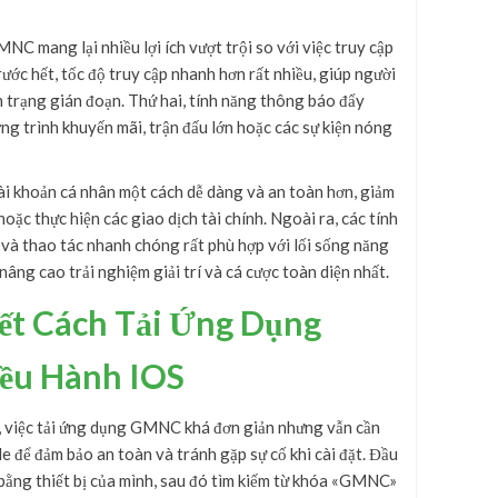
C mang lại nhiều lợi ích vượt trội so với việc truy cập
ớc hết, tốc độ truy cập nhanh hơn rất nhiều, giúp người
h trạng gián đoạn. Thứ hai, tính năng thông báo đẩy
ng trình khuyến mãi, trận đấu lớn hoặc các sự kiện nóng
ài khoản cá nhân một cách dễ dàng và an toàn hơn, giảm
hoặc thực hiện các giao dịch tài chính. Ngoài ra, các tính
 và thao tác nhanh chóng rất phù hợp với lối sống năng
nâng cao trải nghiệm giải trí và cá cược toàn diện nhất.
ết Cách Tải Ứng Dụng
ều Hành IOS
, việc tải ứng dụng GMNC khá đơn giản nhưng vẫn cần
 để đảm bảo an toàn và tránh gặp sự cố khi cài đặt. Đầu
 bằng thiết bị của mình, sau đó tìm kiếm từ khóa «GMNC»