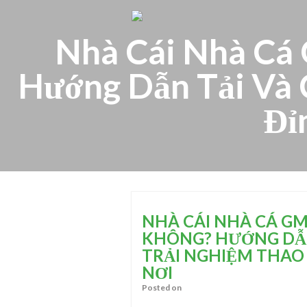
Skip
Skip
to
to
content
content
Nhà Cái Nhà Cá
Hướng Dẫn Tải Và 
Đỉ
NHÀ CÁI NHÀ CÁ G
KHÔNG? HƯỚNG DẪN
TRẢI NGHIỆM THAO
NƠI
Posted on