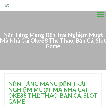
Skip
to
content
Skip
to
content
Nền Tảng Mang Đến Trải Nghiệm Mượt
Mà Nhà Cái Oke88 Thể Thao, Bắn Cá, Slot
Game
NỀN TẢNG MANG ĐẾN TRẢI
NGHIỆM MƯỢT MÀ NHÀ CÁI
OKE88 THỂ THAO, BẮN CÁ, SLOT
GAME