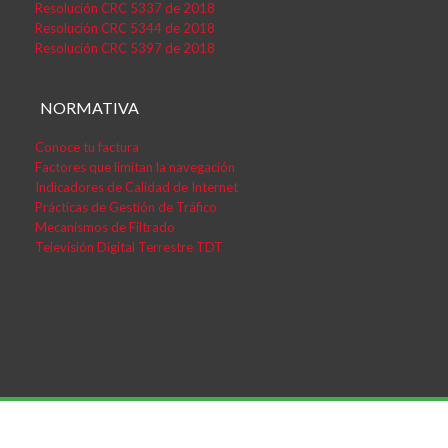
Resolución CRC 5337 de 2018
Resolución CRC 5344 de 2018
Resolución CRC 5397 de 2018
NORMATIVA
Conoce tu factura
Factores que limitan la navegación
Indicadores de Calidad de Internet
Prácticas de Gestión de Tráfico
Mecanismos de Filtrado
Televisión Digital Terrestre TDT