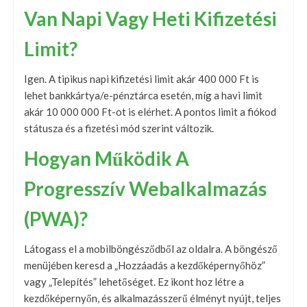
Van Napi Vagy Heti Kifizetési
Limit?
Igen. A tipikus napi kifizetési limit akár 400 000 Ft is
lehet bankkártya/e-pénztárca esetén, míg a havi limit
akár 10 000 000 Ft-ot is elérhet. A pontos limit a fiókod
státusza és a fizetési mód szerint változik.
Hogyan Működik A
Progresszív Webalkalmazás
(PWA)?
Látogass el a mobilböngésződből az oldalra. A böngésző
menüjében keresd a „Hozzáadás a kezdőképernyőhöz”
vagy „Telepítés” lehetőséget. Ez ikont hoz létre a
kezdőképernyőn, és alkalmazásszerű élményt nyújt, teljes