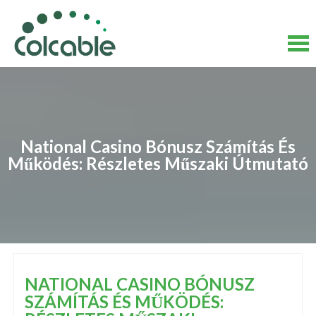
Skip
to
content
Skip
to
content
National Casino Bónusz Számítás És
Működés: Részletes Műszaki Útmutató
NATIONAL CASINO BÓNUSZ
SZÁMÍTÁS ÉS MŰKÖDÉS: