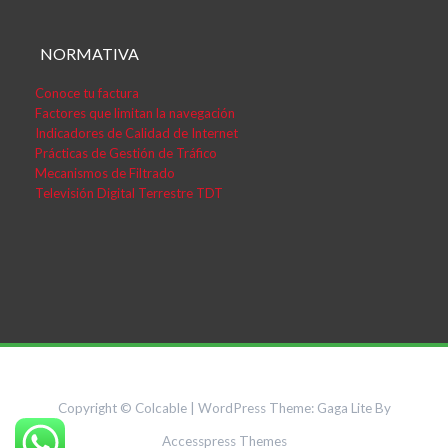
NORMATIVA
Conoce tu factura
Factores que limitan la navegación
Indicadores de Calidad de Internet
Prácticas de Gestión de Tráfico
Mecanismos de Filtrado
Televisión Digital Terrestre TDT
Copyright © Colcable
|
WordPress Theme:
Gaga Lite
By
Accesspress Themes