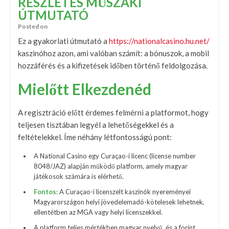
RÉSZLETES MŰSZAKI
ÚTMUTATÓ
Posted on
Ez a gyakorlati útmutató a
https://nationalcasino.hu.net/
kaszinóhoz azon, ami valóban számít: a bónuszok, a mobil
hozzáférés és a kifizetések időben történő feldolgozása.
Mielőtt Elkezdenéd
A regisztráció előtt érdemes felmérni a platformot, hogy
teljesen tisztában legyél a lehetőségekkel és a
feltételekkel. Íme néhány létfontosságú pont:
A National Casino egy Curaçao-i licenc (license number
8048/JAZ) alapján működő platform, amely magyar
játékosok számára is elérhető.
Fontos:
A Curaçao-i licenszelt kaszinók nyereményei
Magyarországon helyi jövedelemadó-kötelesek lehetnek,
ellentétben az MGA vagy helyi licenszekkel.
A platform teljes mértékben magyar nyelvű, és a forint