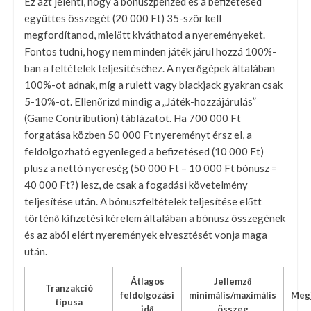
Ez azt jelenti, hogy a bónuszpénzed és a befizetésed
együttes összegét (20 000 Ft) 35-ször kell
megfordítanod, mielőtt kiváthatod a nyereményeket.
Fontos tudni, hogy nem minden játék járul hozzá 100%-
ban a feltételek teljesítéséhez. A nyerőgépek általában
100%-ot adnak, míg a rulett vagy blackjack gyakran csak
5-10%-ot. Ellenőrizd mindig a „Játék-hozzájárulás”
(Game Contribution) táblázatot. Ha 700 000 Ft
forgatása közben 50 000 Ft nyereményt érsz el, a
feldolgozható egyenleged a befizetésed (10 000 Ft)
plusz a nettó nyereség (50 000 Ft – 10 000 Ft bónusz =
40 000 Ft?) lesz, de csak a fogadási követelmény
teljesítése után. A bónuszfeltételek teljesítése előtt
történő kifizetési kérelem általában a bónusz összegének
és az aból elért nyeremények elvesztését vonja maga
után.
Átlagos
Jellemző
Tranzakció
feldolgozási
minimális/maximális
Meg
típusa
idő
összeg