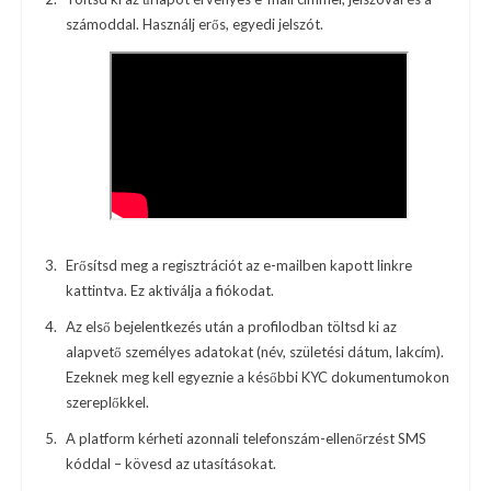
számoddal. Használj erős, egyedi jelszót.
Erősítsd meg a regisztrációt az e-mailben kapott linkre
kattintva. Ez aktiválja a fiókodat.
Az első bejelentkezés után a profilodban töltsd ki az
alapvető személyes adatokat (név, születési dátum, lakcím).
Ezeknek meg kell egyeznie a későbbi KYC dokumentumokon
szereplőkkel.
A platform kérheti azonnali telefonszám-ellenőrzést SMS
kóddal – kövesd az utasításokat.