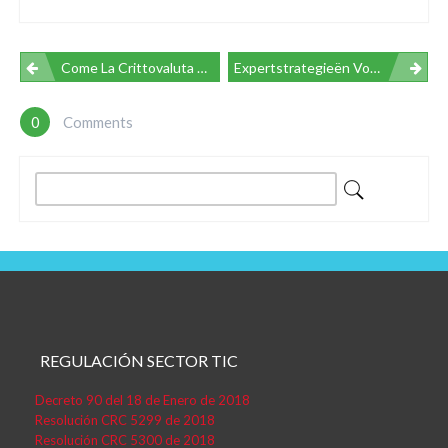
Navegación
Come La Crittovaluta Sta Rivoluzionando I Programmi Di Fedeltà Nei Casinò Online – Guida Pratica Alla Sicurezza Dei Pagamenti
Expertstrategieën Voor Jackpot‑toernooien Bij Gigaspinz Casino
De
0
Comments
Entradas
Buscar:
REGULACIÓN SECTOR TIC
Decreto 90 del 18 de Enero de 2018
Resolución CRC 5299 de 2018
Resolución CRC 5300 de 2018