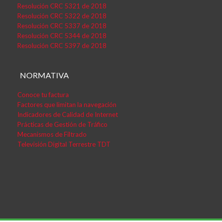
Resolución CRC 5321 de 2018
Resolución CRC 5322 de 2018
Resolución CRC 5337 de 2018
Resolución CRC 5344 de 2018
Resolución CRC 5397 de 2018
NORMATIVA
Conoce tu factura
Factores que limitan la navegación
Indicadores de Calidad de Internet
Prácticas de Gestión de Tráfico
Mecanismos de Filtrado
Televisión Digital Terrestre TDT