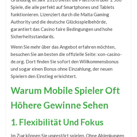
Spiele, die alle perfekt auf Smartphones und Tablets
funktionieren. Lizenziert durch die Malta Gaming
Authority und die deutsche Glücksspielbehörde,
garantiert das Casino faire Bedingungen und hohe
Sicherheitsstandards.
Wenn Sie mehr über das Angebot erfahren möchten,
besuchen Sie am besten die offizielle Seite: xon-casino-
de.org. Dort finden Sie sofort den Willkommensbonus
und sogar einen Bonus ohne Einzahlung, der neuen
Spielern den Einstieg erleichtert.
Warum Mobile Spieler Oft
Höhere Gewinne Sehen
1. Flexibilität Und Fokus
Im Zug können Sie ungestört spielen. Ohne Ablenkungen