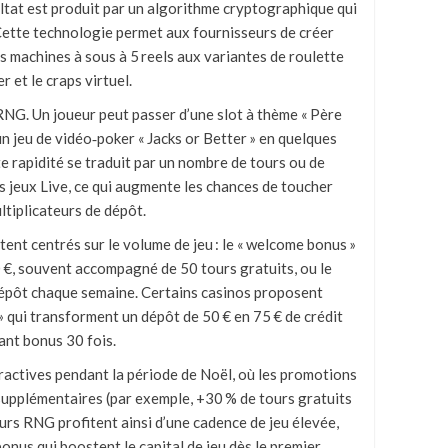
at est produit par un algorithme cryptographique qui
é. Cette technologie permet aux fournisseurs de créer
es machines à sous à 5 reels aux variantes de roulette
r et le craps virtuel.
 RNG. Un joueur peut passer d’une slot à thème « Père
n jeu de vidéo‑poker « Jacks or Better » en quelques
tte rapidité se traduit par un nombre de tours ou de
s jeux Live, ce qui augmente les chances de toucher
tiplicateurs de dépôt.
ent centrés sur le volume de jeu : le « welcome bonus »
 €, souvent accompagné de 50 tours gratuits, ou le
 dépôt chaque semaine. Certains casinos proposent
» qui transforment un dépôt de 50 € en 75 € de crédit
ant bonus 30 fois.
ractives pendant la période de Noël, où les promotions
supplémentaires (par exemple, +30 % de tours gratuits
ueurs RNG profitent ainsi d’une cadence de jeu élevée,
bonus qui boostent le capital de jeu dès le premier