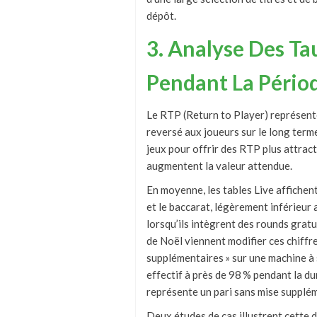
dépôt.
3. Analyse Des Ta
Pendant La Pério
Le RTP (Return to Player) représente
reversé aux joueurs sur le long terme
jeux pour offrir des RTP plus attrac
augmentent la valeur attendue.
En moyenne, les tables Live affichen
et le baccarat, légèrement inférieur
lorsqu’ils intègrent des rounds gratu
de Noël viennent modifier ces chiffre
supplémentaires » sur une machine à
effectif à près de 98 % pendant la du
représente un pari sans mise supplé
Deux études de cas illustrent cette 