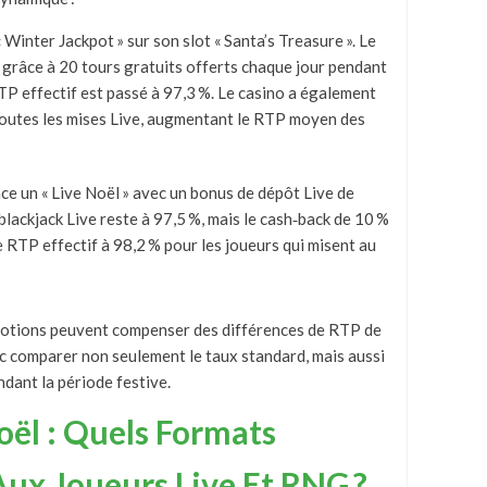
« Winter Jackpot » sur son slot « Santa’s Treasure ». Le
 grâce à 20 tours gratuits offerts chaque jour pendant
TP effectif est passé à 97,3 %. Le casino a également
toutes les mises Live, augmentant le RTP moyen des
ace un « Live Noël » avec un bonus de dépôt Live de
lackjack Live reste à 97,5 %, mais le cash‑back de 10 %
le RTP effectif à 98,2 % pour les joueurs qui misent au
otions peuvent compenser des différences de RTP de
c comparer non seulement le taux standard, mais aussi
ndant la période festive.
oël : Quels Formats
 Aux Joueurs Live Et RNG ?