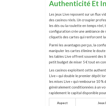
Authenticité Et I
Les jeux Live reposent sur un flux vi
des casinos réels. Un croupier profes
les dés ou la roulette en temps réel, 
configuration crée une ambiance de sa
cliquetis des cartes qui renforcent l
Parmi les avantages perçus, la confia
manipuler les cartes élimine le doute
les tables Live offrent souvent des l
petit budget de miser 5 € tout en con
Les casinos exploitent cette authenti
Live » qui double le premier dépôt lor
les mises Live » qui rembourse 10 % 
généralement conditionnées à un vo
rapidement le capital disponible pour
Aspect
Jeux 