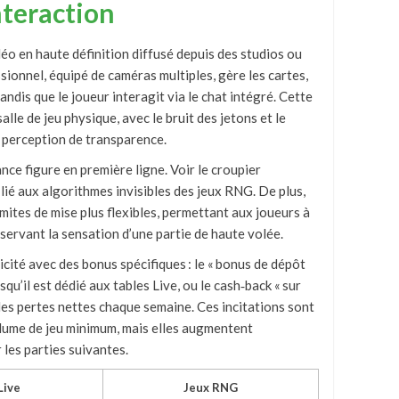
nteraction
déo en haute définition diffusé depuis des studios ou
sionnel, équipé de caméras multiples, gère les cartes,
tandis que le joueur interagit via le chat intégré. Cette
lle de jeu physique, avec le bruit des jetons et le
a perception de transparence.
nce figure en première ligne. Voir le croupier
 lié aux algorithmes invisibles des jeux RNG. De plus,
imites de mise plus flexibles, permettant aux joueurs à
servant la sensation d’une partie de haute volée.
cité avec des bonus spécifiques : le « bonus de dépôt
squ’il est dédié aux tables Live, ou le cash‑back « sur
des pertes nettes chaque semaine. Ces incitations sont
lume de jeu minimum, mais elles augmentent
 les parties suivantes.
Live
Jeux RNG