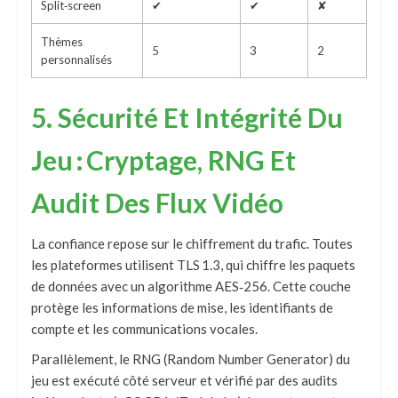
Split‑screen
✔︎
✔︎
✘
Thèmes
5
3
2
personnalisés
5. Sécurité Et Intégrité Du
Jeu : Cryptage, RNG Et
Audit Des Flux Vidéo
La confiance repose sur le chiffrement du trafic. Toutes
les plateformes utilisent TLS 1.3, qui chiffre les paquets
de données avec un algorithme AES‑256. Cette couche
protège les informations de mise, les identifiants de
compte et les communications vocales.
Parallèlement, le RNG (Random Number Generator) du
jeu est exécuté côté serveur et vérifié par des audits