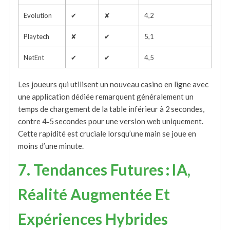
Evolution
✔︎
✘
4,2
Playtech
✘
✔︎
5,1
NetEnt
✔︎
✔︎
4,5
Les joueurs qui utilisent un nouveau casino en ligne avec
une application dédiée remarquent généralement un
temps de chargement de la table inférieur à 2 secondes,
contre 4‑5 secondes pour une version web uniquement.
Cette rapidité est cruciale lorsqu’une main se joue en
moins d’une minute.
7. Tendances Futures : IA,
Réalité Augmentée Et
Expériences Hybrides