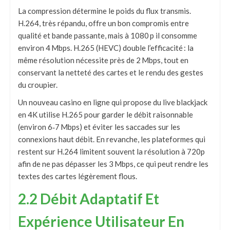
La compression détermine le poids du flux transmis.
H.264, très répandu, offre un bon compromis entre
qualité et bande passante, mais à 1080 p il consomme
environ 4 Mbps. H.265 (HEVC) double l’efficacité : la
même résolution nécessite près de 2 Mbps, tout en
conservant la netteté des cartes et le rendu des gestes
du croupier.
Un nouveau casino en ligne qui propose du live blackjack
en 4K utilise H.265 pour garder le débit raisonnable
(environ 6‑7 Mbps) et éviter les saccades sur les
connexions haut débit. En revanche, les plateformes qui
restent sur H.264 limitent souvent la résolution à 720p
afin de ne pas dépasser les 3 Mbps, ce qui peut rendre les
textes des cartes légèrement flous.
2.2 Débit Adaptatif Et
Expérience Utilisateur En