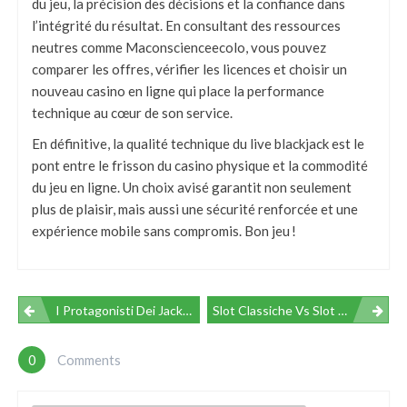
du jeu, la précision des décisions et la confiance dans
l’intégrité du résultat. En consultant des ressources
neutres comme Maconscienceecolo, vous pouvez
comparer les offres, vérifier les licences et choisir un
nouveau casino en ligne qui place la performance
technique au cœur de son service.
En définitive, la qualité technique du live blackjack est le
pont entre le frisson du casino physique et la commodité
du jeu en ligne. Un choix avisé garantit non seulement
plus de plaisir, mais aussi une sécurité renforcée et une
expérience mobile sans compromis. Bon jeu !
Navegación
I Protagonisti Dei Jackpot Progressivi: Storie Verità E Numeri Che Sorprendono Nel Mondo Delle Slot
Slot Classiche Vs Slot Moderne: Come Le Promozioni “Free Spins” Influenzano La Conformità Normativa Nei Casinò Odierni
De
0
Comments
Entradas