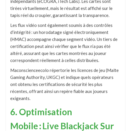
indépendants (eCOGRA, iTech Labs). Les cartes sont
tirées virtuellement, mais le résultat est affiché sur le
tapis réel du croupier, garantissant la transparence.
Les flux vidéo sont également soumis à des contrôles
d’intégrité : un horodatage signé électroniquement
(HMAC) accompagne chaque segment vidéo. Un tiers de
certification peut ainsi vérifier que le flux n’a pas été
altéré, assurant que les cartes montrées au joueur
correspondent réellement à celles distribuées.
Maconscienceecolo répertorie les licences de jeu (Malte
Gaming Authority, UKGC) et indique quels opérateurs
ont obtenu les certifications de sécurité les plus
récentes, offrant ainsi un repère fiable aux joueurs
exigeants.
6. Optimisation
Mobile : Live Blackjack Sur