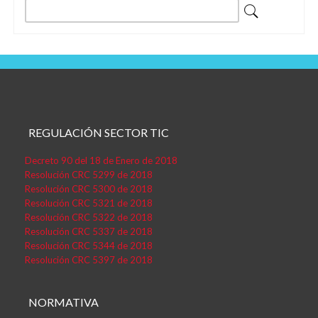
Buscar:
REGULACIÓN SECTOR TIC
Decreto 90 del 18 de Enero de 2018
Resolución CRC 5299 de 2018
Resolución CRC 5300 de 2018
Resolución CRC 5321 de 2018
Resolución CRC 5322 de 2018
Resolución CRC 5337 de 2018
Resolución CRC 5344 de 2018
Resolución CRC 5397 de 2018
NORMATIVA