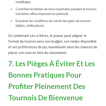
multilingue.
Contrôler les limites de mise maximales pendant le tournoi
(certaines offres imposent un plafond).
Examiner les conditions de retrait des gains de tournoi
(délais, vérifications).
En combinant ces critères, le joueur peut aligner le
format du tournoi avec son budget, son temps disponible
et ses préférences de jeu, maximisant ainsi les chances de
placer son nom en tête du classement.
7. Les Pièges À Éviter Et Les
Bonnes Pratiques Pour
Profiter Pleinement Des
Tournois De Bienvenue