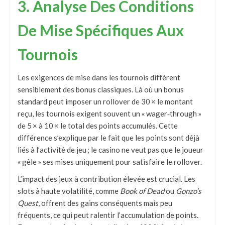
3. Analyse Des Conditions
De Mise Spécifiques Aux
Tournois
Les exigences de mise dans les tournois diffèrent
sensiblement des bonus classiques. Là où un bonus
standard peut imposer un rollover de 30 × le montant
reçu, les tournois exigent souvent un « wager‑through »
de 5 × à 10 × le total des points accumulés. Cette
différence s’explique par le fait que les points sont déjà
liés à l’activité de jeu ; le casino ne veut pas que le joueur
« gèle » ses mises uniquement pour satisfaire le rollover.
L’impact des jeux à contribution élevée est crucial. Les
slots à haute volatilité, comme
Book of Dead
ou
Gonzo’s
Quest
, offrent des gains conséquents mais peu
fréquents, ce qui peut ralentir l’accumulation de points.