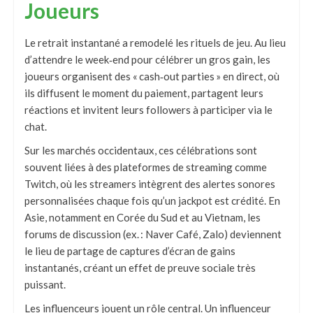
Joueurs
Le retrait instantané a remodelé les rituels de jeu. Au lieu
d’attendre le week‑end pour célébrer un gros gain, les
joueurs organisent des « cash‑out parties » en direct, où
ils diffusent le moment du paiement, partagent leurs
réactions et invitent leurs followers à participer via le
chat.
Sur les marchés occidentaux, ces célébrations sont
souvent liées à des plateformes de streaming comme
Twitch, où les streamers intègrent des alertes sonores
personnalisées chaque fois qu’un jackpot est crédité. En
Asie, notamment en Corée du Sud et au Vietnam, les
forums de discussion (ex. : Naver Café, Zalo) deviennent
le lieu de partage de captures d’écran de gains
instantanés, créant un effet de preuve sociale très
puissant.
Les influenceurs jouent un rôle central. Un influenceur