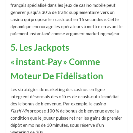
français spécialisé dans les jeux de casino mobile peut
générer jusqu’à 30 % de trafic supplémentaire vers un
casino qui propose le « cash‑out en 15 secondes ». Cette
dynamique encourage les opérateurs à mettre en avant le
paiement instantané comme argument marketing majeur.
5. Les Jackpots
« Instant‑pay » Comme
Moteur De Fidélisation
Les stratégies de marketing des casinos en ligne
intègrent désormais des offres de « cash‑out » immédiat
dès le bonus de bienvenue. Par exemple, le casino
FlashWin
propose 100 % de bonus de bienvenue avec la
condition que le joueur puisse retirer les gains du premier
dépôt en moins de 10 minutes, sous réserve d’un
wagering de 20x.