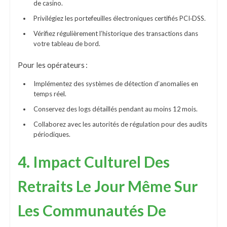
de casino.
Privilégiez les portefeuilles électroniques certifiés PCI‑DSS.
Vérifiez régulièrement l’historique des transactions dans
votre tableau de bord.
Pour les opérateurs :
Implémentez des systèmes de détection d’anomalies en
temps réel.
Conservez des logs détaillés pendant au moins 12 mois.
Collaborez avec les autorités de régulation pour des audits
périodiques.
4. Impact Culturel Des
Retraits Le Jour Même Sur
Les Communautés De