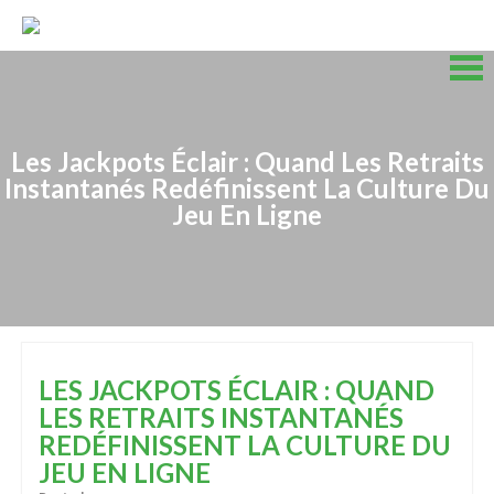
Skip
to
content
Skip
to
content
Les Jackpots Éclair : Quand Les Retraits
Instantanés Redéfinissent La Culture Du
Jeu En Ligne
LES JACKPOTS ÉCLAIR : QUAND
LES RETRAITS INSTANTANÉS
REDÉFINISSENT LA CULTURE DU
JEU EN LIGNE