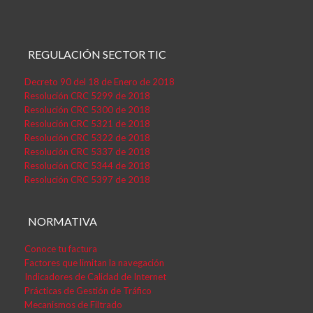
REGULACIÓN SECTOR TIC
Decreto 90 del 18 de Enero de 2018
Resolución CRC 5299 de 2018
Resolución CRC 5300 de 2018
Resolución CRC 5321 de 2018
Resolución CRC 5322 de 2018
Resolución CRC 5337 de 2018
Resolución CRC 5344 de 2018
Resolución CRC 5397 de 2018
NORMATIVA
Conoce tu factura
Factores que limitan la navegación
Indicadores de Calidad de Internet
Prácticas de Gestión de Tráfico
Mecanismos de Filtrado