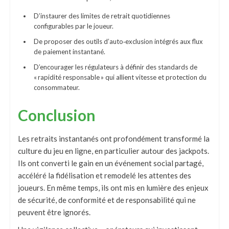
D’instaurer des limites de retrait quotidiennes
configurables par le joueur.
De proposer des outils d’auto‑exclusion intégrés aux flux
de paiement instantané.
D’encourager les régulateurs à définir des standards de
« rapidité responsable » qui allient vitesse et protection du
consommateur.
Conclusion
Les retraits instantanés ont profondément transformé la
culture du jeu en ligne, en particulier autour des jackpots.
Ils ont converti le gain en un événement social partagé,
accéléré la fidélisation et remodelé les attentes des
joueurs. En même temps, ils ont mis en lumière des enjeux
de sécurité, de conformité et de responsabilité qui ne
peuvent être ignorés.