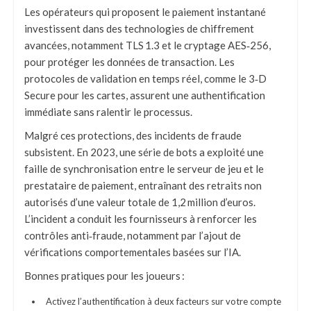
Les opérateurs qui proposent le paiement instantané
investissent dans des technologies de chiffrement
avancées, notamment TLS 1.3 et le cryptage AES‑256,
pour protéger les données de transaction. Les
protocoles de validation en temps réel, comme le 3‑D
Secure pour les cartes, assurent une authentification
immédiate sans ralentir le processus.
Malgré ces protections, des incidents de fraude
subsistent. En 2023, une série de bots a exploité une
faille de synchronisation entre le serveur de jeu et le
prestataire de paiement, entraînant des retraits non
autorisés d’une valeur totale de 1,2 million d’euros.
L’incident a conduit les fournisseurs à renforcer les
contrôles anti‑fraude, notamment par l’ajout de
vérifications comportementales basées sur l’IA.
Bonnes pratiques pour les joueurs :
Activez l’authentification à deux facteurs sur votre compte