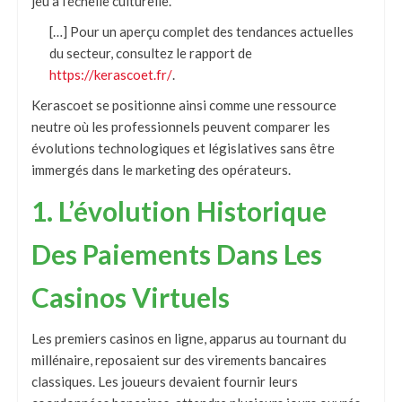
jeu à l’échelle culturelle.
[…] Pour un aperçu complet des tendances actuelles
du secteur, consultez le rapport de
https://kerascoet.fr/
.
Kerascoet se positionne ainsi comme une ressource
neutre où les professionnels peuvent comparer les
évolutions technologiques et législatives sans être
immergés dans le marketing des opérateurs.
1. L’évolution Historique
Des Paiements Dans Les
Casinos Virtuels
Les premiers casinos en ligne, apparus au tournant du
millénaire, reposaient sur des virements bancaires
classiques. Les joueurs devaient fournir leurs