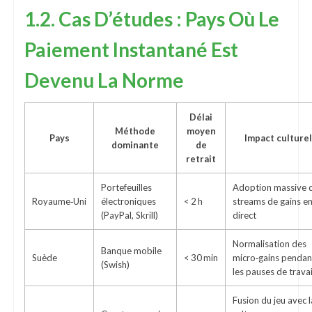
1.2. Cas D’études : Pays Où Le
Paiement Instantané Est
Devenu La Norme
Délai
Méthode
moyen
Pays
Impact culturel
dominante
de
retrait
Portefeuilles
Adoption massive 
Royaume‑Uni
électroniques
< 2 h
streams de gains e
(PayPal, Skrill)
direct
Normalisation des
Banque mobile
Suède
< 30 min
micro‑gains pendan
(Swish)
les pauses de travai
Fusion du jeu avec l