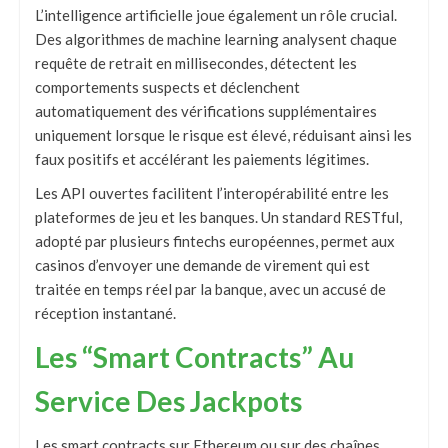
L’intelligence artificielle joue également un rôle crucial.
Des algorithmes de machine learning analysent chaque
requête de retrait en millisecondes, détectent les
comportements suspects et déclenchent
automatiquement des vérifications supplémentaires
uniquement lorsque le risque est élevé, réduisant ainsi les
faux positifs et accélérant les paiements légitimes.
Les API ouvertes facilitent l’interopérabilité entre les
plateformes de jeu et les banques. Un standard RESTful,
adopté par plusieurs fintechs européennes, permet aux
casinos d’envoyer une demande de virement qui est
traitée en temps réel par la banque, avec un accusé de
réception instantané.
Les “smart Contracts” Au
Service Des Jackpots
Les smart contracts sur Ethereum ou sur des chaînes